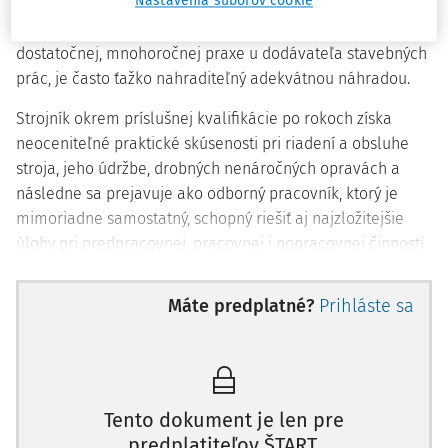
Nastavenia súborov cookie
s príslušným dokladom pre riadenie a obsluhu stavebného
stroja. Je to spravidla odborný pracovník, ktorý po získaní
dostatočnej, mnohoročnej praxe u dodávateľa stavebných
prác, je často ťažko nahraditeľný adekvátnou náhradou.
Strojník okrem príslušnej kvalifikácie po rokoch získa
neoceniteľné praktické skúsenosti pri riadení a obsluhe
stroja, jeho údržbe, drobných nenáročných opravách a
následne sa prejavuje ako odborný pracovník, ktorý je
mimoriadne samostatný, schopný riešiť aj najzložitejšie
úlohy pri predpracovnej, pracovnej i popracovnej činnosti.
Počet pracovníkov na obsluhu stroja určujú príslušné
Máte predplatné?
Prihláste sa
technické normy a výrobca v súlade s náročnosťou
pracovných podmienok. Spravidla je osádka jednočlenná,
prípadne dvojčlenná, no na odľahlých pracoviskách musia
byť k stroju pridelení vždy najmenej dvaja pracovníci.
Tento dokument je len pre
Strojník stavebného stroja počas jeho prevádzky musí
predplatiteľov ŠTART.