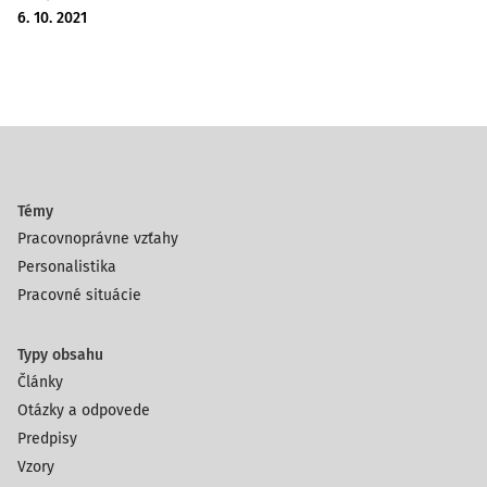
6. 10. 2021
Témy
Pracovnoprávne vzťahy
Personalistika
Pracovné situácie
Typy obsahu
Články
Otázky a odpovede
Predpisy
Vzory