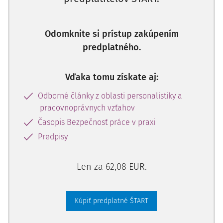
prihliadať, okrem iného, najmä na:
prvotné oboznámenie sa s pracoviskom,
náročnosť príslušného terénu,
Odomknite si prístup zakúpením
aktuálne poveternostné podmienky (blatistý terén, sila,
predplatného.
smer a rýchlosť vetra),
technicko-výkonové parametre stroja, špecifiká práce
Vďaka tomu získate aj:
s rôznymi pracovnými nástrojmi,
súčinnosť a bezpečnosť prevádzania činností pri práci
Odborné články z oblasti personalistiky a
viacerých stavebných strojov na pracovisku,
pracovnoprávnych vzťahov
svoj zdravotný stav, schopnosti, rozsah praktických
Časopis Bezpečnosť práce v praxi
skúseností,
Predpisy
špecifické pracovné činnosti, ktoré sú prevádzané
ojedinele, sporadicky alebo občas,
Len za 62,08 EUR.
Kúpiť predplatné ŠTART