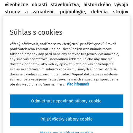
všeobecne oblasti stavebníctva, historického vývoja
strojov a zariadení, pojmológie, delenia strojov
a dokumentácie, či systému povolených, či /a/
zakázaných činností,... Poďme teda ďalej, k nemenej
Súhlas s cookies
dôležitým a ďalším zaujímavým témam, napr. obsluhe
strojov a zariadení, popisom skutočných úrazových
Vážený návštevník, snažíme sa zo všetkých síl prinášať vysokú úroveň
dejov z praxe a následným ďalším okruhom, ktoré sme
používateľského komfortu pri používaní našich webstránok. Medzi
pre Vás pripravili, aby sme Vám poskytli čo
základné predpoklady patrí napr. aby správne fungovalo vyhľadávanie,
aby sme vás neobťažovali nevhodnou reklamou alebo aby sme mali
najkomplexnejší, ucelenejší/plastickejší náhľad na
dostatok podnetov, ako web vylepšovať. Preto od Vás potrebujeme
problematiku stavebníctva, v symbióze s činnosťou
súhlas so spracovaním súborov cookies, t. j. malých súborov, ktoré sa
dočasne ukladajú vo vašom prehliadači. Vopred ďakujeme za udelenie
stavebných strojov a zariadení.
súhlasu. Dáta využijeme na zlepšovanie našich služieb a prispôsobenie
obsahu webu priamo Vám na mieru.
Viac informácií
Obsluhy strojov a zariadení
Odmietnut nepovinné súbory cookie
Obsluha stavebného stroja a zariadenia je špecifickou
osobou s osobitým zameraním pracovnej činnosti, ktorá je
Prijať všetky súbory cookie
na príslušnú skupinu strojov zaškolená, prakticky zaučená