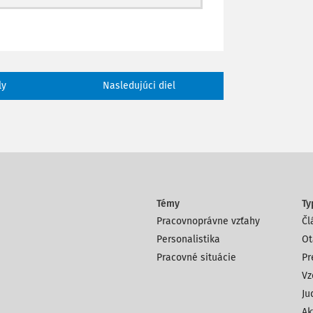
 dodávateľsko-odberateľských termínov,
ždodennom plnen
ly
Nasledujúci diel
Témy
Ty
Pracovnoprávne vzťahy
Čl
Personalistika
Ot
Pracovné situácie
Pr
Vz
Ju
Ak