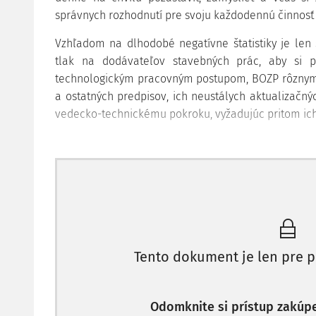
správnych rozhodnutí pre svoju každodennú činnosť
Vzhľadom na dlhodobé negatívne štatistiky je len 
tlak na dodávateľov stavebných prác, aby si pl
technologickým pracovným postupom, BOZP rôznymi
a ostatných predpisov, ich neustálych aktualizačnýc
vedecko-technickému pokroku, vyžadujúc pritom ic
Je to taktiež formou požiadaviek smerom k výrobco
kvality a vybavenosti strojov, k čomu prispieva 
obslúh stavebných strojov a ďalších pracovníkov na 
Priamu ochranu si možno predstaviť ako účinné a
strojov, ktorí berú plne na vedomie a rešpektujú 
poznajú ich funkcie, pokyny a poučenia výrobcu v 
Tento dokument je len pre p
a ostatných predpisov.
Nepriamu ochranu si možno predstaviť ako vyšši
obslúh stavebných strojov a ich spolupracovníkov, 
Odomknite si prístup zakúp