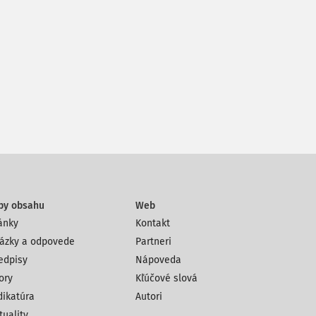
py obsahu
Web
ánky
Kontakt
ázky a odpovede
Partneri
edpisy
Nápoveda
ory
Kľúčové slová
dikatúra
Autori
tuality