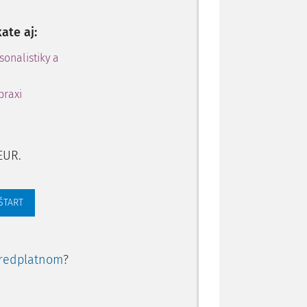
. Nepriamou ochranou sú najmä všetky
ú rôznymi formami viazané na funkcie a
ate aj:
ického zariadenia. Ochrana sa prejaví v
 zariadenie či príslušnú ochranu, sa celé
sonalistiky a
, prípadne úplne zastaví činnosť stroja,
deja či hmotného poškodenia jeho častí,
praxi
 nepriamej ochrany, najmä technickými
iny do priestoru otáčavých častí stroja,
EUR.
raulickým poistným ventilom technického
merným stúpnutím tlaku v hydraulickom
 ŠTART
 či pád bremena s výložníkom tiež úzko
kých obvodov.
nickej ochrany, tým vyššie sú nároky na
redplatnom
?
e logické, že to platí aj opačne.
om období, neustále sa zvyšujúce nároky