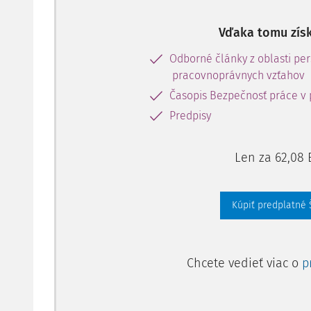
človeka, ba dokonca ho chráni proti jeho vôli
ochranné zariadenia strojov a zariadení, ktoré s
Vďaka tomu získ
bezpečný chod stroja alebo niektorého jeho techn
reáli tak, že pri pokuse obsluhy obísť bezpečnostné
Odborné články z oblasti per
zariadenie zaktivuje, príslušné pohyby stroja vypne
pracovnoprávnych vzťahov
ktorá by mohla byť primárnou príčinou úrazového 
Časopis Bezpečnosť práce v 
príp. celého stroja.
Predpisy
Z uvedeného vyplýva, že sa oplatí investovať do
prostriedkami, ktoré napr. zabránia prístupu končat
Len za 62,08 
napr. ventilátora, kardanového hriadeľa alebo hyd
zariadenia zabráni preťaženiu stroja pred nad
Kúpiť predplatné
obvode. Obdobne strata bezpečného ťažiska stroja
súvisia so spôsobom práce, resp. kvalitou hydraulic
V sumári možno zhodnotiť - čím nižšia miera tech
Chcete vedieť viac o
p
vlastnosti, schopnosti a odborné vedomosti obsluhy. J
Dynamický a prudký rozvoj stavebníctva v posledn