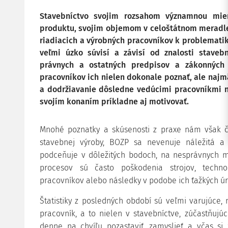
Stavebníctvo svojim rozsahom významnou mi
produktu, svojim objemom v celoštátnom meradle 
riadiacich a výrobných pracovníkov k problematik
veľmi úzko súvisí a závisí od znalosti stavebn
právnych a ostatných predpisov a zákonných 
pracovníkov ich nielen dokonale poznať, ale najm
a dodržiavanie dôsledne vedúcimi pracovníkmi ni
svojím konaním príkladne aj motivovať.
Mnohé poznatky a skúsenosti z praxe nám však č
stavebnej výroby, BOZP sa nevenuje náležitá 
podceňuje v dôležitých bodoch, na nesprávnych mi
procesov sú často poškodenia strojov, techno
pracovníkov alebo následky v podobe ich ťažkých úr
Štatistiky z posledných období sú veľmi varujúce, 
pracovník, a to nielen v stavebníctve, zúčastňuj
denne na chvíľu pozastaviť, zamyslieť a včas si