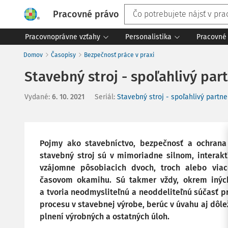
Pracovné právo
Pracovnoprávne vzťahy
Personalistika
Pracovné 
Domov
Časopisy
Bezpečnosť práce v praxi
Stavebný stroj - spoľahlivý pa
Vydané
:
6. 10. 2021
Seriál:
Stavebný stroj - spoľahlivý partn
Pojmy ako stavebníctvo, bezpečnosť a ochrana 
stavebný stroj sú v mimoriadne silnom, interakt
vzájomne pôsobiacich dvoch, troch alebo via
časovom okamihu. Sú takmer vždy, okrem iných
a tvoria neodmysliteľnú a neoddeliteľnú súčasť pr
procesu v stavebnej výrobe, berúc v úvahu aj dôleži
plnení výrobných a ostatných úloh.