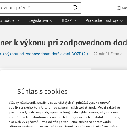
Mo
situácie
Legislatíva
BOZP
Praktické nástroje
rtner k výkonu pri zodpovednom do
er k výkonu pri zodpovednom doržiavaní BOZP (2.)
22 minút čítania
zdravia pri práci (ďalej len „BOZP“),
Vytlačiť
ívnom, blízkom vzťahu, teda interakcii
Súhlas s cookies
cerých činiteľov v tom-ktorom danom
Obľúbené
, hlavnými činiteľmi v tomto odbore
Vážený návštevník, snažíme sa zo všetkých síl prinášať vysokú úroveň
ípravného, realizačného i finalizačného
používateľského komfortu pri používaní našich webstránok. Medzi základné
predpoklady patrí napr. aby správne fungovalo vyhľadávanie, aby sme vás
tosť riadiacej a kontrolnej činnosti pri
Zdieľať
neobťažovali nevhodnou reklamou alebo aby sme mali dostatok podnetov,
ako web vylepšovať. Preto od Vás potrebujeme súhlas so spracovaním
súborov cookies, t. j. malých súborov, ktoré sa dočasne ukladajú vo vašom