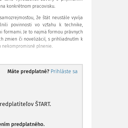
 na konkrétnom pracovisku.
samozrejmosťou, že štát neustále vyvíja
nili povinnosti vo vzťahu k technike,
 formami. Je to najmä formou právnych
h zmien či novelizácií, s prihliadnutím k
h nekompromisné plnenie.
m strojov, aby neustále zvyšovali oblasť
nemalou mierou tiež aj nepriama ochrana
Máte predplatné?
Prihláste sa
pracovisku.
 uvedomelé pôsobenie obslúh stavebných
príslušné ochranné zariadenia, dokonale
tomto smere vrátane príslušných právnych
redplatiteľov ŠTART.
u formu ochrany nezávislú na správaní
ktorej účinnosť nie je závislá na konaní
ením predplatného.