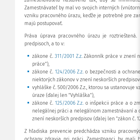
Zamestnávateľ by mal vo svojich interných (vnútorn
vzniku pracovného úrazu, keďže je potrebné pre z
majú postupovať.
Práva úprava pracovného úrazu je roztrieštená
predpisoch, a to v:
zákone č.
311/2001 Z.z.
Zákonník práce v znení n
práce"),
zákone č.
124/2006 Z.z.
o bezpečnosti a ochrane
niektorých zákonov v znení neskorších predpisov
vyhláške č.
500/2006 Z.z.
, ktorou sa ustanovuje
úraze (ďalej len "Vyhláška"),
zákone č.
125/2006 Z.z.
o inšpekcii práce a o z
nelegálnej práci a nelegálnom zamestnávaní a 
znení neskorších predpisov (ďalej len "zákon č. 12
Z hľadiska prevencie predchádza vzniku pracovnýc
ochrany zdravia pri práci. Zamestnanci by mali