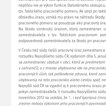
náplňou nie je výkon funkcie štatutárneho zástupcu,
tzv. faktického pracovného pomeru. Ak utrpí pri takt
dôsledku úrazu, vzniká mu právo na náhradu škody; 
pracovného pomeru sa posudzuje ako pracovný úra
Na škodu vzniknutú úrazom, ktorý zamestnanec ut
zamestnávateľa v tzv. faktickom pracovnom pom
zodpovednosti zamestnávateľa za škodu pri pracov
V Česku tiež súdy riešili pracovný úraz zamestnanca
rozsudku Najvyššieho súdu ČR, vydanom dňa 5. januá
sa zamestnanec ubytuje v obci, ktorá je predmetom 
v zahraničí), a z miesta ubytovania ide na pracovis
pracovných úloh, tak poškodenie zdravia, ktoré zam
ubytovania na toto pracovisko alebo cestou späť, n
Najvyšší súd ČR sa vyjadril aj k pracovnému úrazu pri
pokyn zamestnávateľa. V rozsudku Najvyššieho súdu 
novembra 2012 sa uvádza, že
"... i keď športová čin
zrejme nebola výkonom jeho pracovných povinností v