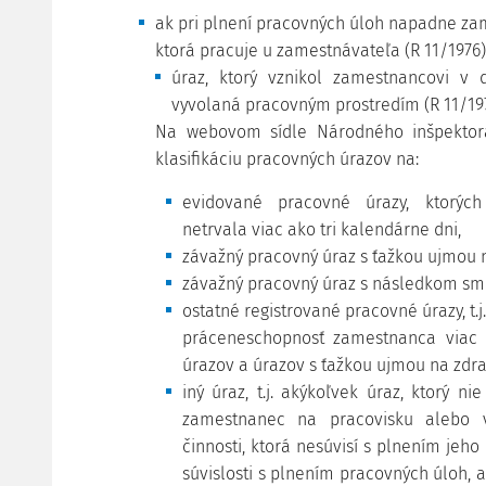
ak pri plnení pracovných úloh napadne z
ktorá pracuje u zamestnávateľa (R 11/1976)
úraz, ktorý vznikol zamestnancovi v d
vyvolaná pracovným prostredím (R 11/197
Na webovom sídle Národného inšpektorá
klasifikáciu pracovných úrazov na:
evidované pracovné úrazy, ktorýc
netrvala viac ako tri kalendárne dni,
závažný pracovný úraz s ťažkou ujmou n
závažný pracovný úraz s následkom smr
ostatné registrované pracovné úrazy, t.
práceneschopnosť zamestnanca viac 
úrazov a úrazov s ťažkou ujmou na zdra
iný úraz, t.j. akýkoľvek úraz, ktorý n
zamestnanec na pracovisku alebo v
činnosti, ktorá nesúvisí s plnením jeho
súvislosti s plnením pracovných úloh, 