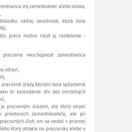
amestnanca iný zamestnanec alebo osoba,
,
ôsledku náhlej nevoľnosti, ktorá bola
6).
tu práce možno nájsť aj rozdelenie -
h pracovná neschopnosť zamestnanca
a zdraví,
ti,
j. pracovné úrazy, ktorými bola spôsobená
ako tri kalendárne dni bez smrteľných
ví,
ie je pracovným úrazom, ale ktorý utrpel
 priestoroch zamestnávateľa, ale pri
 pracovných úloh, ani sa nestal v priamej
alebo ktorý utrpela na pracovisku alebo v