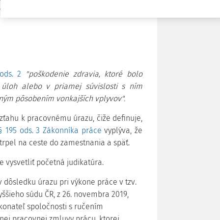
né úrazy súčasťou pracovného života vo
ods. 2
"poškodenie zdravia, ktoré bolo
úloh alebo v priamej súvislosti s ním
lným pôsobením vonkajších vplyvov".
vzťahu k pracovnému úrazu, čiže definuje,
§ 195 ods. 3 Zákonníka práce
vyplýva, že
rpel na ceste do zamestnania a späť.
 vysvetliť početná judikatúra.
 v dôsledku úrazu pri výkone práce v tzv.
šieho súdu ČR, z 26. novembra 2019,
konateľ spoločnosti s ručením
ej pracovnej zmluvy prácu, ktorej