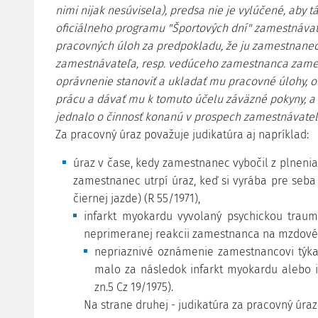
nimi nijak nesúvisela), predsa nie je vylúčené, aby t
oficiálneho programu "Športových dní" zamestnávat
pracovných úloh za predpokladu, že ju zamestnanec
zamestnávateľa, resp. vedúceho zamestnanca zames
oprávnenie stanoviť a ukladať mu pracovné úlohy, or
prácu a dávať mu k tomuto účelu záväzné pokyny, a 
jednalo o činnosť konanú v prospech zamestnávateľ
Za pracovný úraz považuje judikatúra aj napríklad:
úraz v čase, kedy zamestnanec vybočil z plnenia 
zamestnanec utrpí úraz, keď si vyrába pre seba 
čiernej jazde) (R 55/1971),
infarkt myokardu vyvolaný psychickou traum
neprimeranej reakcii zamestnanca na mzdové 
nepriaznivé oznámenie zamestnancovi týka
malo za následok infarkt myokardu alebo in
zn.5 Cz 19/1975).
Na strane druhej - judikatúra za pracovný úra