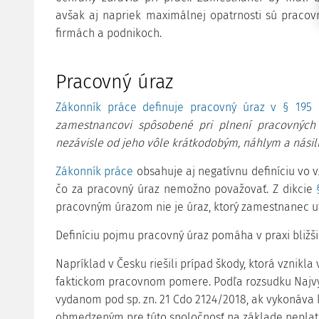
avšak aj napriek maximálnej opatrnosti sú pracov
firmách a podnikoch.
Pracovný úraz
Zákonník práce definuje pracovný úraz v § 195 
zamestnancovi spôsobené pri plnení pracovných 
nezávisle od jeho vôle krátkodobým, náhlym a nási
Zákonník práce
obsahuje aj negatívnu definíciu vo 
čo za pracovný úraz nemožno považovať. Z dikcie
pracovným úrazom nie je úraz, ktorý zamestnanec ut
Definíciu pojmu pracovný úraz pomáha v praxi bližšie
Napríklad v Česku riešili prípad škody, ktorá vznikla
faktickom pracovnom pomere. Podľa rozsudku Najvyš
vydanom pod sp. zn.
21 Cdo 2124/2018, ak vykonáva 
obmedzeným pre túto spoločnosť na základe neplatn