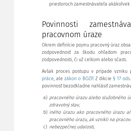
priestoroch zamestnávateľa akákoľvek 
Povinnosti zamestná
pracovnom úraze
Okrem definície pojmu pracovný úraz obs
zodpovednosť za škodu ohľadom prac
zodpovednosti, či už celkom alebo sčasti.
Avšak proces postupu v prípade vzniku
práce
, ale
zákon o BOZP
. Z dikcie
§ 17 ods
povinnosť bezodkladne nahlásiť zamestná
a)
pracovného úrazu alebo služobného úra
zdravotný stav,
b)
iného úrazu ako pracovného úrazu al
pracovného úrazu, ak vznikli na pracov
c)
nebezpečnej udalosti,