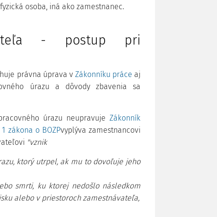
fyzická osoba, iná ako zamestnanec.
vateľa - postup pri
ahuje právna úprava v
Zákonníku práce
aj
ovného úrazu a dôvody zbavenia sa
 pracovného úrazu neupravuje
Zákonník
. 1 zákona o BOZP
vyplýva zamestnancovi
vateľovi
"vznik
zu, ktorý utrpel, ak mu to dovoľuje jeho
ebo smrti, ku ktorej nedošlo následkom
isku alebo v priestoroch zamestnávateľa,