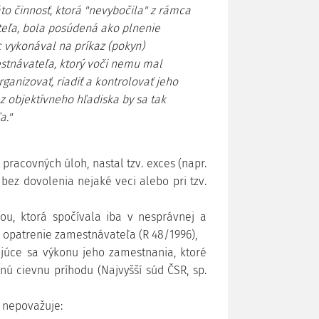
áto činnosť, ktorá "nevybočila" z rámca
eľa, bola posúdená ako plnenie
 vykonával na príkaz (pokyn)
tnávateľa, ktorý voči nemu mal
ganizovať, riadiť a kontrolovať jeho
z objektívneho hľadiska by sa tak
a."
pracovných úloh, nastal tzv. exces (napr.
bez dovolenia nejaké veci alebo pri tzv.
ou, ktorá spočívala iba v nesprávnej a
opatrenie zamestnávateľa (R 48/1996),
júce sa výkonu jeho zamestnania, ktoré
ú cievnu príhodu (Najvyšší súd ČSR, sp.
z nepovažuje: