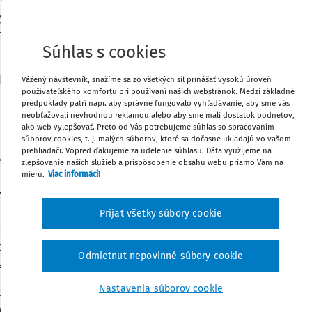
Poznámka
ých predpisoch) upraviť postup v prípade
amestnancov vedieť, ako v danom prípade
Súhlas s cookies
. Nachádzame ju vo viacerých právnych
Vážený návštevník, snažíme sa zo všetkých síl prinášať vysokú úroveň
používateľského komfortu pri používaní našich webstránok. Medzi základné
predpoklady patrí napr. aby správne fungovalo vyhľadávanie, aby sme vás
neobťažovali nevhodnou reklamou alebo aby sme mali dostatok podnetov,
eskorších predpisov (ďalej len "Zákonník
ako web vylepšovať. Preto od Vás potrebujeme súhlas so spracovaním
súborov cookies, t. j. malých súborov, ktoré sa dočasne ukladajú vo vašom
prehliadači. Vopred ďakujeme za udelenie súhlasu. Dáta využijeme na
 zdravia pri práci a o zmene a doplnení
zlepšovanie našich služieb a prispôsobenie obsahu webu priamo Vám na
mieru.
Viac informácií
 (ďalej len "zákon o BOZP")
 vzor záznamu o registrovanom pracovnom
Prijať všetky súbory cookie
mene a doplnení zákona č.
82/2005 Z.z.
o
o zmene a doplnení niektorých zákonov v
Odmietnut nepovinné súbory cookie
5/2006 Z. z").
Nastavenia súborov cookie
h úrazov aj dodržiavanie bezpečnosti a
 byť poučení vyškoleným zamestnancom,