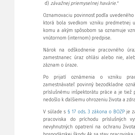
d)
závažnej priemyselnej havárie."
Oznamovaciu povinnosť podľa uvedeného 
ktorá bola svedkom vzniku predmetnej ud
komu a akým spôsobom sa oznamuje vznik
vnútornom (internom) predpise.
Nárok na odškodnenie pracovného úraz
zamestnanec úraz ohlási alebo nie, aleb
záznam o úraze.
Po prijatí oznámenia o vzniku prac
zamestnávateľ povinný bezodkladne ozn
príslušnému inšpektorátu práce a je tiež 
nedošlo k ďalšiemu ohrozeniu života a zdra
V súlade s
§ 17 ods. 3 zákona o BOZP
je z
pracoviska do príchodu príslušných v
nevyhnutných opatrení na ochranu život
hospodárskej škody. Ak sa stav pracoviska