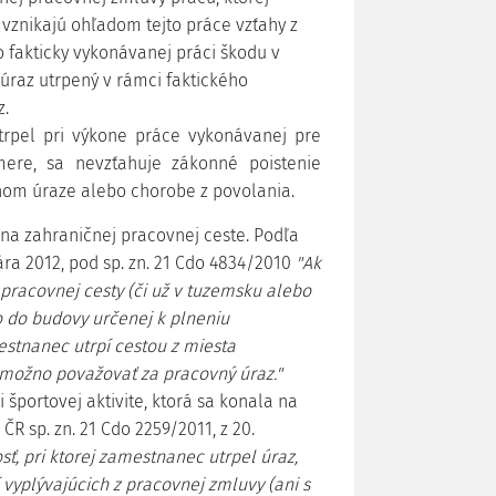
 vznikajú ohľadom tejto práce vzťahy z
o fakticky vykonávanej práci škodu v
úraz utrpený v rámci faktického
z.
rpel pri výkone práce vykonávanej pre
ere, sa nevzťahuje zákonné poistenie
nom úraze alebo chorobe z povolania.
 na zahraničnej pracovnej ceste. Podľa
ra 2012, pod sp. zn.
21 Cdo 4834/2010
"Ak
pracovnej cesty (či už v tuzemsku alebo
ko do budovy určenej k plneniu
estnanec utrpí cestou z miesta
emožno považovať za pracovný úraz."
 športovej aktivite, ktorá sa konala na
ČR sp. zn.
21 Cdo 2259/2011, z 20.
nosť, pri ktorej zamestnanec utrpel úraz,
yplývajúcich z pracovnej zmluvy (ani s