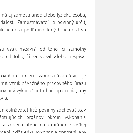
má aj zamestnanec alebo fyzická osoba,
alosti. Zamestnávateľ je povinný určiť,
 udalosti podľa uvedených udalostí vo
u však nezávisí od toho, či samotný
o od toho, či sa spísal alebo nespísal
ovného úrazu zamestnávateľovi, je
ámiť vznik závažného pracovného úrazu
povinný vykonať potrebné opatrenia, aby
via.
amestnávateľ tiež povinný zachovať stav
yšetrujúcich orgánov okrem vykonania
a a zdravia alebo na zabránenie veľkej
 mení v dôsledku vykonania opatrení, aby