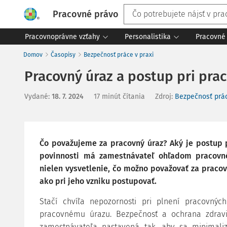
Pracovné právo
Pracovnoprávne vzťahy
Personalistika
Pracovné 
Domov
Časopisy
Bezpečnosť práce v praxi
Pracovný úraz a postup pri pra
Vydané
:
18. 7. 2024
17 minút čítania
Zdroj
:
Bezpečnosť prác
Čo považujeme za pracovný úraz? Aký je postup 
povinnosti má zamestnávateľ ohľadom pracovn
nielen vysvetlenie, čo možno považovať za pracov
ako pri jeho vzniku postupovať.
Stačí chvíľa nepozornosti pri plnení pracovný
pracovnému úrazu. Bezpečnosť a ochrana zdravi
zamestnávateľa nastavená tak, aby sa minimaliz