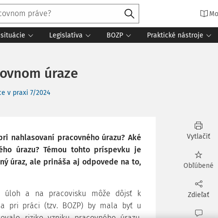
Mo
situácie
Legislatíva
BOZP
Praktické nástroje
covnom úraze
e v praxi 7/2024
Vytlačiť
pri nahlasovaní pracovného úrazu? Aké
ého úrazu? Témou tohto príspevku je
ný úraz, ale prináša aj odpovede na to,
Obľúbené
ch úloh a na pracovisku môže dôjsť k
Zdieľať
a pri práci (tzv. BOZP) by mala byť u
ovalo riziko vzniku pracovného úrazu.