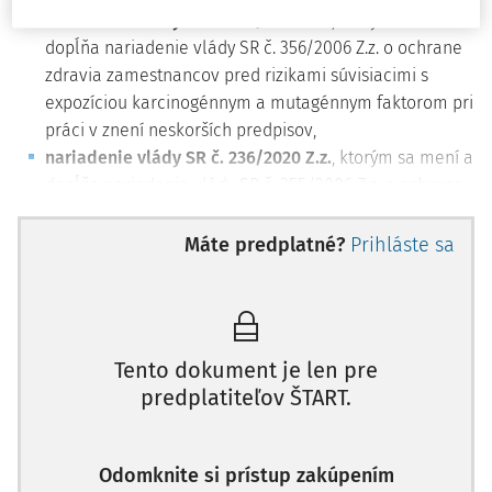
nariadenie vlády SR č. 235/2020 Z.z.
, ktorým sa mení a
dopĺňa nariadenie vlády SR č. 356/2006 Z.z. o ochrane
zdravia zamestnancov pred rizikami súvisiacimi s
expozíciou karcinogénnym a mutagénnym faktorom pri
práci v znení neskorších predpisov,
nariadenie vlády SR č. 236/2020 Z.z.
, ktorým sa mení a
dopĺňa nariadenie vlády SR č. 355/2006 Z.z. o ochrane
zamestnancov pred rizikami súvisiacimi s expozíciou
chemickým faktorom pri práci v znení neskorších
Máte predplatné?
Prihláste sa
predpisov.
Nariadením vlády SR č. 235/2020 Z.z., ktorým sa mení a
dopĺňa nariadenie vlády SR č. 356/2006 Z.z. o ochrane
zdravia zamestnancov pred rizikami súvisiacimi s
Tento dokument je len pre
expozíciou karcinogénnym a mutagénnym faktorom pri
predplatiteľov ŠTART.
práci v znení neskorších predpisov
(ďalej len "novela
nariadenia vlády SR č. 356/2006 Z.z.") sa do legislatívy
Odomknite si prístup zakúpením
Slovenskej republiky prebrali dve smernice Európskeho