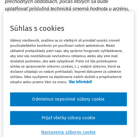
prechodných obdobiach, počas ktorých sa bude
uplatňovať príslušná technická smerná hodnota u arzénu,
berýlia, kadmia a ich zlúčenín, o doplnení pracovných
procesov s rizikom chemickej karcinogenity o nové
Súhlas s cookies
činnosti, ako aj o zmenách súvisiacich s posúdením a
schvaľovaním prevádzkových poriadkov na pracoviskách,
Vážený návštevník, snažíme sa zo všetkých síl prinášať vysokú úroveň
na ktorých sú zamestnanci pri práci exponovaní
používateľského komfortu pri používaní našich webstránok. Medzi
základné predpoklady patrí napr. aby správne fungovalo vyhľadávanie,
karcinogénnym a mutagénnym faktorom.
aby sme vás neobťažovali nevhodnou reklamou alebo aby sme mali
dostatok podnetov, ako web vylepšovať. Preto od Vás potrebujeme
súhlas so spracovaním súborov cookies, t. j. malých súborov, ktoré sa
dočasne ukladajú vo vašom prehliadači. Vopred ďakujeme za udelenie
Právne predpisy, ktoré nadobudli
súhlasu. Dáta využijeme na zlepšovanie našich služieb a prispôsobenie
obsahu webu priamo Vám na mieru.
Viac informácií
účinnosť 1. októbra 2020
Odmietnut nepovinné súbory cookie
V oblasti ochrany zdravia pri práci boli v r. 2020 pripravené
na základe európskych smerníc novelizácie dvoch
právnych predpisov, ktoré upravujú problematiku
Prijať všetky súbory cookie
expozície zamestnancov chemickým faktorom a
karcinogénnym a mutagénnym faktorom pri práci:
Nastavenia súborov cookie