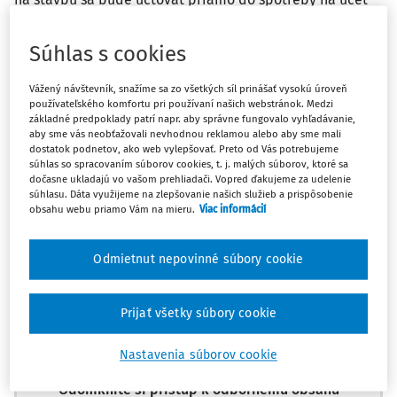
501?
Súhlas s cookies
Odpoveď
Vážený návštevník, snažíme sa zo všetkých síl prinášať vysokú úroveň
používateľského komfortu pri používaní našich webstránok. Medzi
základné predpoklady patrí napr. aby správne fungovalo vyhľadávanie,
Máte predplatné?
Prihláste sa
aby sme vás neobťažovali nevhodnou reklamou alebo aby sme mali
dostatok podnetov, ako web vylepšovať. Preto od Vás potrebujeme
súhlas so spracovaním súborov cookies, t. j. malých súborov, ktoré sa
dočasne ukladajú vo vašom prehliadači. Vopred ďakujeme za udelenie
súhlasu. Dáta využijeme na zlepšovanie našich služieb a prispôsobenie
obsahu webu priamo Vám na mieru.
Viac informácií
Ups, zatiaľ ste si prečítali len
začiatok...
Odmietnut nepovinné súbory cookie
Prijať všetky súbory cookie
Celý odborný obsah z tejto oblasti je
dostupný predplatiteľom portálu.
Nastavenia súborov cookie
Odomknite si prístup k odbornému obsahu