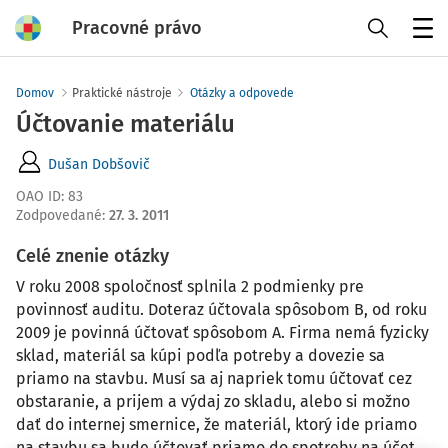
Pracovné právo
Menu
Domov
Praktické nástroje
Otázky a odpovede
Účtovanie materiálu
Dušan Dobšovič
OAO ID
:
83
Zodpovedané
:
27. 3. 2011
Celé znenie otázky
V roku 2008 spoločnosť splnila 2 podmienky pre
povinnosť auditu. Doteraz účtovala spôsobom B, od roku
2009 je povinná účtovať spôsobom A. Firma nemá fyzicky
sklad, materiál sa kúpi podľa potreby a dovezie sa
priamo na stavbu. Musí sa aj napriek tomu účtovať cez
obstaranie, a prijem a výdaj zo skladu, alebo si možno
dať do internej smernice, že materiál, ktorý ide priamo
na stavbu sa bude účtovať priamo do spotreby na účet