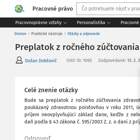
Pracovné právo
Pracovnoprávne vzťahy
Personalistika
Pracovné 
Domov
Praktické nástroje
Otázky a odpovede
Preplatok z ročného zúčtovania
OAO ID
:
1060
Zodpovedané
:
13. 2. 
Dušan Dobšovič
Celé znenie otázky
Bude sa preplatok z ročného zúčtovania zdravot
poukázaný zdravotnou poisťovňou v roku 2011, 
príjem neovplyvňujúci základ dane, keďže z neho
daň podľa § 43 zákona č. 595/2003 Z. z. o dani z príj
Odpoveď