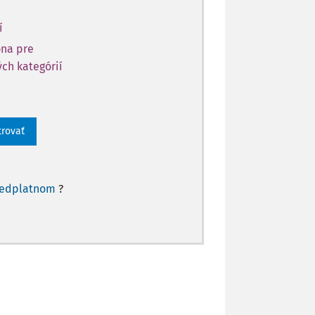
í
óna pre
ch kategórií
trovať
redplatnom
?