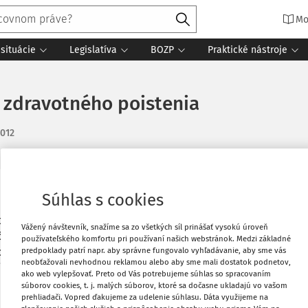
Mo
situácie
Legislatíva
BOZP
Praktické nástroje
 zdravotného poistenia
2012
Súhlas s cookies
Vytlačiť
ného poistenia za rok 2010, ktorý bol
Vážený návštevník, snažíme sa zo všetkých síl prinášať vysokú úroveň
účtovať v jednoduchom účtovníctve ako
Obľúbené
používateľského komfortu pri používaní našich webstránok. Medzi základné
 zdravotná poisťovňa zrazila zrážkovú
predpoklady patrí napr. aby správne fungovalo vyhľadávanie, aby sme vás
neobťažovali nevhodnou reklamou alebo aby sme mali dostatok podnetov,
mov v z. n. p. (ďalej len „ZDP").
ako web vylepšovať. Preto od Vás potrebujeme súhlas so spracovaním
Zdieľať
súborov cookies, t. j. malých súborov, ktoré sa dočasne ukladajú vo vašom
prehliadači. Vopred ďakujeme za udelenie súhlasu. Dáta využijeme na