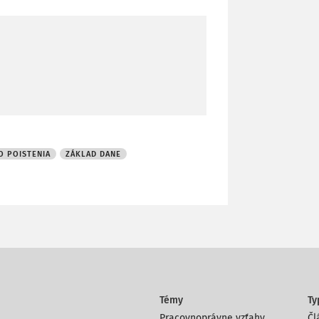
O POISTENIA
ZÁKLAD DANE
Témy
Ty
Pracovnoprávne vzťahy
Čl