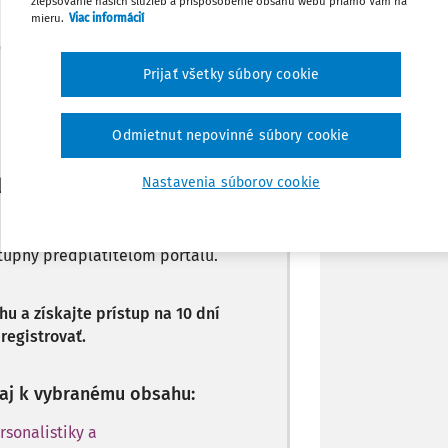
zlepšovanie našich služieb a prispôsobenie obsahu webu priamo Vám na
Poznámka
mieru.
Viac informácií
Máte predplatné?
Prihláste sa
Prijať všetky súbory cookie
Odmietnut nepovinné súbory cookie
li len začiatok...
Nastavenia súborov cookie
stupný predplatiteľom portálu.
 a získajte prístup na 10 dní
registrovať.
p aj k vybranému obsahu:
rsonalistiky a