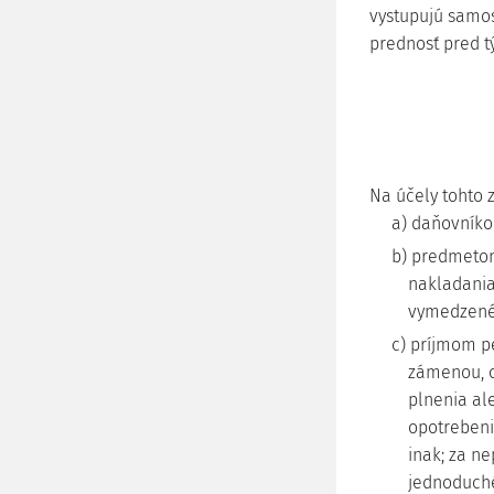
vystupujú samos
prednosť pred 
Na účely tohto 
a) daňovníko
b) predmetom
nakladania
vymedzené
c) príjmom p
zámenou, o
plnenia ale
opotrebeni
inak; za ne
jednoduché