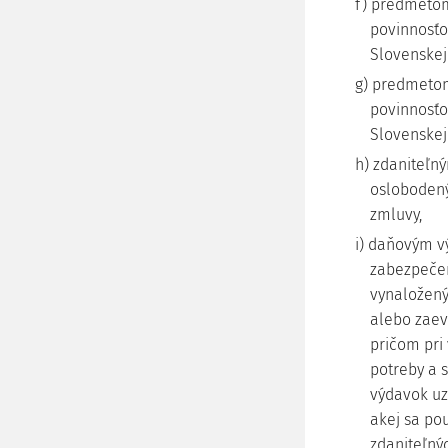
f) predmeto
povinnosťo
Slovenskej 
g) predmeto
povinnosťo
Slovenskej 
h) zdaniteľn
oslobodený
zmluvy,
i) daňovým v
zabezpečen
vynaložený
alebo zaev
pričom pri
potreby a 
výdavok uzn
akej sa po
zdaniteľný