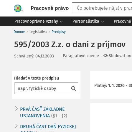
Pracovné právo
Pracovnoprávne vzťahy
Personalistika
Pracovné 
Domov
Legislatíva
Predpisy
595/2003 Z.z. o dani z príjmov
Paragrafové znenie
Sledovať pr
Schválený
:
04.12.2003
Hľadať v texte predpisu
Platný
:
1. 1. 2026 - 3
PRVÁ ČASŤ ZÁKLADNÉ
USTANOVENIA
(§1 - §2)
DRUHÁ ČASŤ DAŇ FYZICKEJ