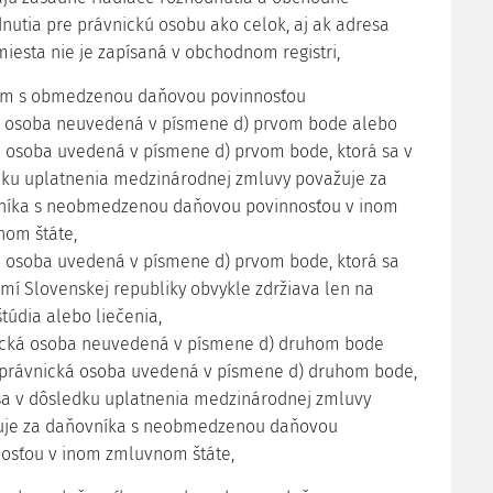
nutia pre právnickú osobu ako celok, aj ak adresa
miesta nie je zapísaná v obchodnom registri,
om s obmedzenou daňovou povinnosťou
ká osoba neuvedená v písmene d) prvom bode alebo
á osoba uvedená v písmene d) prvom bode, ktorá sa v
ku uplatnenia medzinárodnej zmluvy považuje za
níka s neobmedzenou daňovou povinnosťou v inom
om štáte,
ká osoba uvedená v písmene d) prvom bode, ktorá sa
mí Slovenskej republiky obvykle zdržiava len na
štúdia alebo liečenia,
ická osoba neuvedená v písmene d) druhom bode
právnická osoba uvedená v písmene d) druhom bode,
sa v dôsledku uplatnenia medzinárodnej zmluvy
uje za daňovníka s neobmedzenou daňovou
osťou v inom zmluvnom štáte,