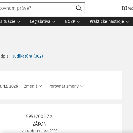
Mo
situácie
Legislatíva
BOZP
Praktické nástroje
edpis
Judikatúra
(
302
)
0. 12. 2026
Zmeniť
Porovnať zmeny
595/2003 Z.z.
ZÁKON
zo 4. decembra 2003