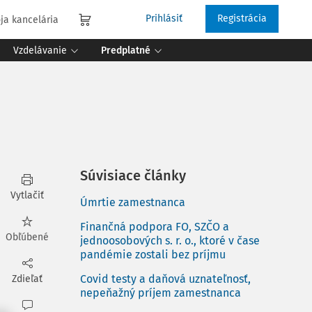
Prihlásiť
Registrácia
ja kancelária
Vzdelávanie
Predplatné
Súvisiace články
Vytlačiť
Úmrtie zamestnanca
Finančná podpora FO, SZČO a
Obľúbené
jednoosobových s. r. o., ktoré v čase
pandémie zostali bez príjmu
Covid testy a daňová uznateľnosť,
Zdieľať
nepeňažný príjem zamestnanca