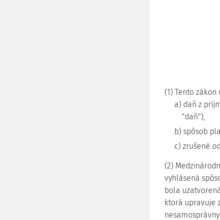
(1) Tento zákon
a) daň z príj
"daň"),
b) spôsob pl
c) zrušené od
(2) Medzinárodn
vyhlásená spôs
bola uzatvorená
ktorá upravuje 
nesamosprávnym