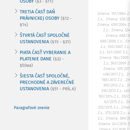
OSOBY
(§3 - §11)
TRETIA ČASŤ DAŇ
Zmena: 191/2004 Z.
PRÁVNICKEJ OSOBY
(§12 -
Z.z.
Zmena: 539/20
§14)
Zmena: 659/2004 Z.
Z.z.
Zmena: 534
ŠTVRTÁ ČASŤ SPOLOČNÉ
Zmena: 688/20
USTANOVENIA
688/2006 Z.z.
Zm
(§15 - §31)
Z.z., 653/2007 Z.z.
PIATA ČASŤ VYBERANIE A
Z.z., 621/2007 Z.z.
Zmena: 184/2009 Z
PLATENIE DANE
(§32 -
Z.z., 563/2009 Z.
§50aa)
Zmena: 129/2011
406/2011 Z.z.
Z
ŠIESTA ČASŤ SPOLOČNÉ,
188/2012 Z.z.
Zm
PRECHODNÉ A ZÁVEREČNÉ
395/2012 Z.z.
Z
USTANOVENIA
(§51 - PRÍL.6)
318/2013 Z.z., 463
183/2014 Z.z., 333/2
62/2015 Z.z.
Zm
253/2015 Z.z.
Zmena
Paragrafové znenie
Z.z., 375/2015 Z.z., 
Z.z.
Zmena: 389/201
Zmena: 341/2016 Z.z
Zmena: 63/2018 Z.