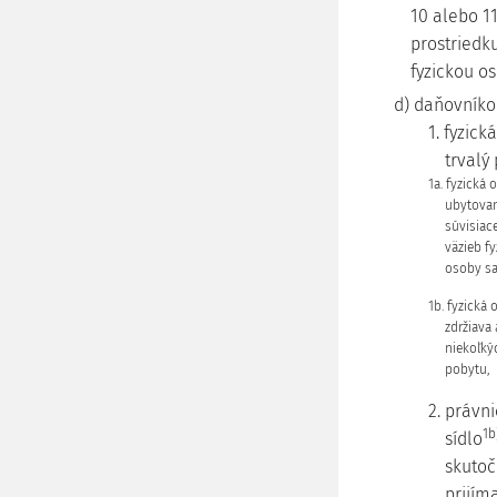
10 alebo 1
prostriedku
fyzickou o
d) daňovník
1. fyzic
trvalý 
1a. fyzická
ubytovani
súvisiac
väzieb fy
osoby sa 
1b. fyzická 
zdržiava
niekoľký
pobytu,
2. právn
1b
sídlo
skutoč
prijím