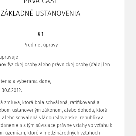
PRVÁ ČASŤ
ZÁKLADNÉ USTANOVENIA
§ 1
Predmet úpravy
 upravuje
mov fyzickej osoby alebo právnickej osoby (ďalej len
atenia a vyberania dane,
 30.6.2012.
á zmluva, ktorá bola schválená, ratifikovaná a
obom ustanoveným zákonom, alebo dohoda, ktorá
 alebo schválená vládou Slovenskej republiky a
zdanenie a s tým súvisiace právne vzťahy vo vzťahu k
 územiam, ktoré v medzinárodných vzťahoch