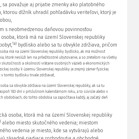
1, sa považuje aj prijatie zmenky ako platobného
, ktorou dlžník uhradil pohľadávku veriteľovi, ktorý je
sobou,
om s neobmedzenou daňovou povinnosťou
ká osoba, ktorá má na území Slovenskej republiky
1a)
pobyt,
bydlisko alebo sa tu obvykle zdržiava, pričom
 osoba má na území Slovenskej republiky bydlisko, ak má možnosť
a, ktoré neslúži len na príležitostné ubytovanie, a so zreteľom na všetky
e skutočnosti a okolnosti vrátane osobných väzieb a ekonomických
zickej osoby k územiu Slovenskej republiky je zrejmý zámer fyzickej
v tomto bydlisku trvale zdržiavať,
osoba sa obvykle zdržiava na území Slovenskej republiky, ak sa tu
 aspoň 183 dní v príslušnom kalendárnom roku, a to súvisle alebo v
ch obdobiach; do tohto obdobia sa započítava každý, aj začatý deň
ická osoba, ktorá má na území Slovenskej republiky
)
alebo miesto skutočného vedenia; miestom
ného vedenia je miesto, kde sa vytvárajú alebo
ajú zásadné riadiace rozhodnutia a obchodné