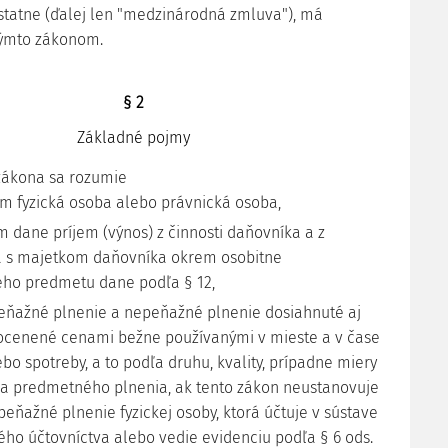
tatne (ďalej len "medzinárodná zmluva"), má
týmto zákonom.
§ 2
Základné pojmy
zákona sa rozumie
m fyzická osoba alebo právnická osoba,
 dane príjem (výnos) z činnosti daňovníka a z
 s majetkom daňovníka okrem osobitne
ho predmetu dane podľa § 12,
eňažné plnenie a nepeňažné plnenie dosiahnuté aj
cenené cenami bežne používanými v mieste a v čase
bo spotreby, a to podľa druhu, kvality, prípadne miery
a predmetného plnenia, ak tento zákon neustanovuje
peňažné plnenie fyzickej osoby, ktorá účtuje v sústave
ho účtovníctva alebo vedie evidenciu podľa § 6 ods.