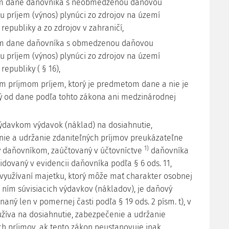
m dane daňovníka s neobmedzenou daňovou
u príjem (výnos) plynúci zo zdrojov na území
republiky a zo zdrojov v zahraničí,
m dane daňovníka s obmedzenou daňovou
u príjem (výnos) plynúci zo zdrojov na území
republiky ( § 16),
ým príjmom príjem, ktorý je predmetom dane a nie je
 od dane podľa tohto zákona ani medzinárodnej
ýdavkom výdavok (náklad) na dosiahnutie,
ie a udržanie zdaniteľných príjmov preukázateľne
1)
 daňovníkom, zaúčtovaný v účtovníctve
daňovníka
idovaný v evidencii daňovníka podľa § 6 ods. 11,
 využívaní majetku, ktorý môže mať charakter osobnej
s ním súvisiacich výdavkov (nákladov), je daňový
aný len v pomernej časti podľa § 19 ods. 2 písm. t), v
užíva na dosiahnutie, zabezpečenie a udržanie
ch príjmov, ak tento zákon neustanovuje inak,