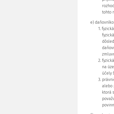
rozhod
tohto 
e) daňovník
1. fyzic
fyzick
dôsled
daňov
zmluvn
2. fyzic
na úze
účely 
3. právn
alebo 
ktorá 
považ
povinn