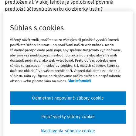
predloženia). V akej lehote je spoločnosť povinná
predložiť účtovnú závierku do zbierky listín?
Odpoveď
Súhlas s cookies
Vážený návštevník, snažíme sa zo všetkých síl prinášať vysokú úroveň
používateľského komfortu pri používaní našich webstránok. Medzi
Máte predplatné?
Prihláste sa
základné predpoklady patrí napr. aby správne fungovalo vyhľadávanie,
aby sme vás neobťažovali nevhodnou reklamou alebo aby sme mali
dostatok podnetov, ako web vylepšovať. Preto od Vás potrebujeme
súhlas so spracovaním súborov cookies, t. j. malých súborov, ktoré sa
dočasne ukladajú vo vašom prehliadači. Vopred ďakujeme za udelenie
súhlasu. Dáta využijeme na zlepšovanie našich služieb a prispôsobenie
Ups, zatiaľ ste si prečítali len
obsahu webu priamo Vám na mieru.
Viac informácií
začiatok...
Odmietnut nepovinné súbory cookie
Celý odborný obsah z tejto oblasti je
Prijať všetky súbory cookie
dostupný predplatiteľom portálu.
Nastavenia súborov cookie
Odomknite si prístup k odbornému obsahu