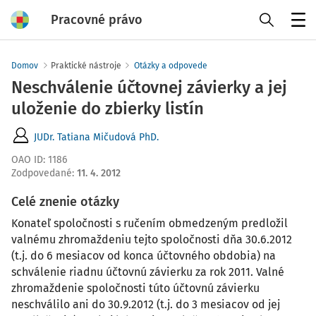
Pracovné právo
Menu
Domov
Praktické nástroje
Otázky a odpovede
Neschválenie účtovnej závierky a jej
uloženie do zbierky listín
JUDr. Tatiana Mičudová PhD.
OAO ID
:
1186
Zodpovedané
:
11. 4. 2012
Celé znenie otázky
Konateľ spoločnosti s ručením obmedzeným predložil
valnému zhromaždeniu tejto spoločnosti dňa 30.6.2012
(t.j. do 6 mesiacov od konca účtovného obdobia) na
schválenie riadnu účtovnú závierku za rok 2011. Valné
zhromaždenie spoločnosti túto účtovnú závierku
neschválilo ani do 30.9.2012 (t.j. do 3 mesiacov od jej