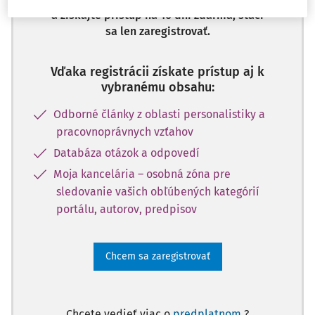
a získajte prístup na 10 dní zdarma, stačí
sa len zaregistrovať.
Vďaka registrácii získate prístup aj k
vybranému obsahu:
Odborné články z oblasti personalistiky a
pracovnoprávnych vzťahov
Databáza otázok a odpovedí
Moja kancelária – osobná zóna pre
sledovanie vašich obľúbených kategórií
portálu, autorov, predpisov
Chcem sa zaregistrovať
Chcete vedieť viac o
predplatnom
?