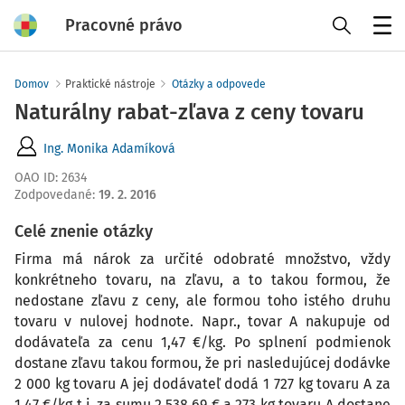
Pracovné právo
Menu
Domov
Praktické nástroje
Otázky a odpovede
Naturálny rabat-zľava z ceny tovaru
Ing. Monika Adamíková
OAO ID
:
2634
Zodpovedané
:
19. 2. 2016
Celé znenie otázky
Firma má nárok za určité odobraté množstvo, vždy
konkrétneho tovaru, na zľavu, a to takou formou, že
nedostane zľavu z ceny, ale formou toho istého druhu
tovaru v nulovej hodnote. Napr., tovar A nakupuje od
dodávateľa za cenu 1,47 €/kg. Po splnení podmienok
dostane zľavu takou formou, že pri nasledujúcej dodávke
2 000 kg tovaru A jej dodávateľ dodá 1 727 kg tovaru A za
1,47 €/kg t.j. za sumu 2 538,69 € a 273 kg tovaru A dostane