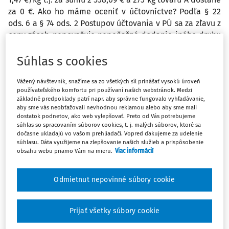
za 0 €. Ako ho máme oceniť v účtovníctve? Podľa § 22
ods. 6 a § 74 ods. 2 Postupov účtovania v PÚ sa za zľavu z
ceny zásob nepovažuje nepeňažné dodanie iného druhu
tovaru ako je prijatý tovar, výrobok, služba napr. tovar
zdarma, prezentačné akcie. Môžeme náš konkrétny
Súhlas s cookies
prípad chápať ako zľavu z ceny, keďže ide o nepeňažné
dodanie toho istého druhu tovaru ako prijatý tovar
Vážený návštevník, snažíme sa zo všetkých síl prinášať vysokú úroveň
používateľského komfortu pri používaní našich webstránok. Medzi
(alebo sa to myslí inak, ten istý druh tovaru) a prijať
základné predpoklady patrí napr. aby správne fungovalo vyhľadávanie,
tovar na sklad v ocenení: 2 000 kg za 2 538,69 € (t.j. 1,27
aby sme vás neobťažovali nevhodnou reklamou alebo aby sme mali
€/kg - zohľadnili sme 273 kg ako cenovú zľavu) t. z.
dostatok podnetov, ako web vylepšovať. Preto od Vás potrebujeme
súhlas so spracovaním súborov cookies, t. j. malých súborov, ktoré sa
zaúčtujeme 2 000 kg na sklad 132/321 v ocenení 2 538,69
dočasne ukladajú vo vašom prehliadači. Vopred ďakujeme za udelenie
€. Alebo nepôjde o zľavu z ceny, ale o nepeňažný prijem
súhlasu. Dáta využijeme na zlepšovanie našich služieb a prispôsobenie
obsahu webu priamo Vám na mieru.
Viac informácií
tovaru zdarma a ocení sa reálnou hodnotou podľa § 27
ods. 2 zákona o účtovníctve t. j. 1 727 kg zaúčtujeme:
132/321 suma 2 538,69 € 273kg zaúčtujeme: 132/648 suma
Odmietnut nepovinné súbory cookie
401,31 € (1,47 € na kg - predpokladajme, že je to trhová
cena). Abstrahovala som kvôli zjednodušeniu od
účtovania cez účet 131.
Prijať všetky súbory cookie