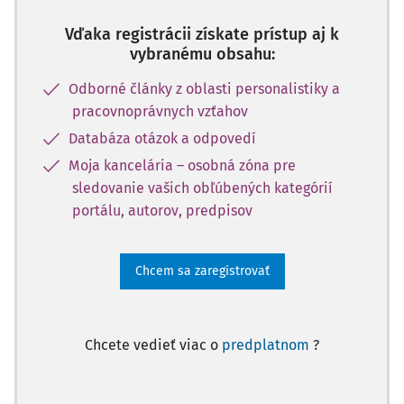
Vďaka registrácii získate prístup aj k
vybranému obsahu:
Odborné články z oblasti personalistiky a
pracovnoprávnych vzťahov
Databáza otázok a odpovedí
Moja kancelária – osobná zóna pre
sledovanie vašich obľúbených kategórií
portálu, autorov, predpisov
Chcem sa zaregistrovať
Chcete vedieť viac o
predplatnom
?