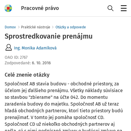
Pracovné právo
Menu
Domov
Praktické nástroje
Otázky a odpovede
Sprostredkovanie prenájmu
Ing. Monika Adamíková
OAO ID
:
2767
Zodpovedané
:
6. 10. 2016
Celé znenie otázky
Spoločnosť AB stavia budovu - obchodné priestory, za
účelom jej ďalšieho prenájmu. Všetky náklady súvisiace
so stavbou "zbierame" na účte 042. Do momentu
zaradenia budovy do majetku. Spoločnosť AB už teraz
hľadá obchodných partnerov, ktorí tieto priestory budú
prenajímať. V tomto jej pomáha spoločnosť CD.
Spoločnosť CD už niekoľko obchodných partnerov aj
našla, sú s nimi podpísané zmluvy o budúcej zmluve na