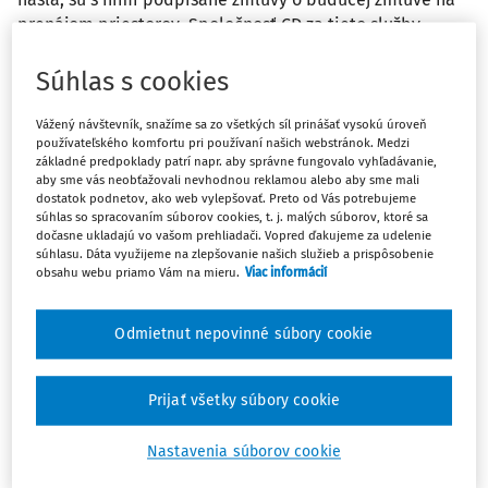
prenájom priestorov. Spoločnosť CD za tieto služby
(sprostredkovanie) vystavila faktúru voči spoločnosti AB.
Spoločnosť AB si môže sumu za toto sprostredkovanie
Súhlas s cookies
dať do priamych nákladov (účet 518) hneď v čase
zaúčtovania faktúry?
Vážený návštevník, snažíme sa zo všetkých síl prinášať vysokú úroveň
používateľského komfortu pri používaní našich webstránok. Medzi
základné predpoklady patrí napr. aby správne fungovalo vyhľadávanie,
Odpoveď
aby sme vás neobťažovali nevhodnou reklamou alebo aby sme mali
dostatok podnetov, ako web vylepšovať. Preto od Vás potrebujeme
súhlas so spracovaním súborov cookies, t. j. malých súborov, ktoré sa
dočasne ukladajú vo vašom prehliadači. Vopred ďakujeme za udelenie
súhlasu. Dáta využijeme na zlepšovanie našich služieb a prispôsobenie
Máte predplatné?
Prihláste sa
obsahu webu priamo Vám na mieru.
Viac informácií
Odmietnut nepovinné súbory cookie
Ups, zatiaľ ste si prečítali len
Prijať všetky súbory cookie
začiatok...
Nastavenia súborov cookie