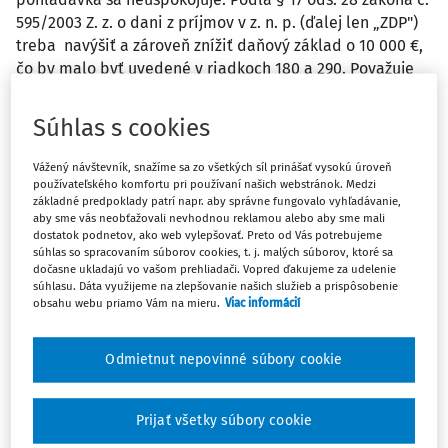
595/2003 Z. z. o dani z príjmov v z. n. p. (ďalej len „ZDP")
treba navýšiť a zároveň znížiť daňový základ o 10 000 €,
čo by malo byť uvedené v riadkoch 180 a 290. Považuje
sa odpis pohľadávky ako zaplatenie tejto pohľadávky?
Má byť preto zvýšenie daňového základu uvedené v
Súhlas s cookies
riadku 120?
Vážený návštevník, snažíme sa zo všetkých síl prinášať vysokú úroveň
používateľského komfortu pri používaní našich webstránok. Medzi
základné predpoklady patrí napr. aby správne fungovalo vyhľadávanie,
Spoločnosť má aj prípady, keď u partnerov v konkurze
aby sme vás neobťažovali nevhodnou reklamou alebo aby sme mali
bola tvorená daňová opravná položka (100 %), ktorá sa
dostatok podnetov, ako web vylepšovať. Preto od Vás potrebujeme
súhlas so spracovaním súborov cookies, t. j. malých súborov, ktoré sa
po ukončení konkurzu súvahovo vysporiadala. Podľa § 17
dočasne ukladajú vo vašom prehliadači. Vopred ďakujeme za udelenie
ods. 28 ZDP sa zvyšuje a zároveň znižuje daňový základ.
súhlasu. Dáta využijeme na zlepšovanie našich služieb a prispôsobenie
Môžete prosím naznačiť logiku takýchto úkonov, čo mal
obsahu webu priamo Vám na mieru.
Viac informácií
zákonodarca na mysli?
Odmietnut nepovinné súbory cookie
Odpoveď
Prijať všetky súbory cookie