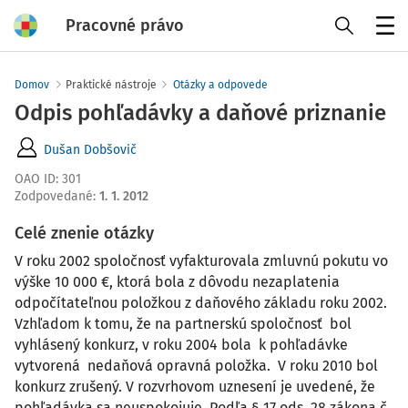
Pracovné právo
Menu
Domov
Praktické nástroje
Otázky a odpovede
Odpis pohľadávky a daňové priznanie
Dušan Dobšovič
OAO ID
:
301
Zodpovedané
:
1. 1. 2012
Celé znenie otázky
V roku 2002 spoločnosť vyfakturovala zmluvnú pokutu vo
výške 10 000 €, ktorá bola z dôvodu nezaplatenia
odpočítateľnou položkou z daňového základu roku 2002.
Vzhľadom k tomu, že na partnerskú spoločnosť bol
vyhlásený konkurz, v roku 2004 bola k pohľadávke
vytvorená nedaňová opravná položka. V roku 2010 bol
konkurz zrušený. V rozvrhovom uznesení je uvedené, že
pohľadávka sa neuspokojuje. Podľa § 17 ods. 28 zákona č.