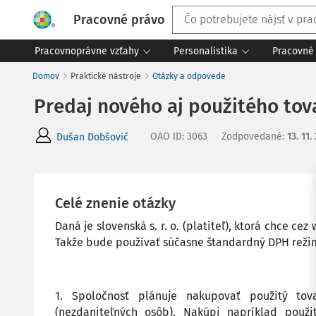
Pracovné právo
Pracovnoprávne vzťahy
Personalistika
Pracovné 
Domov
Praktické nástroje
Otázky a odpovede
Predaj nového aj použitého tov
OAO ID
:
3063
Zodpovedané
:
13. 11.
Dušan Dobšovič
Celé znenie otázky
Daná je slovenská s. r. o. (platiteľ), ktorá chce ce
Takže bude používať súčasne štandardný DPH režim
1. Spoločnosť plánuje nakupovať použitý tov
(nezdaniteľných osôb). Nakúpi napríklad použ