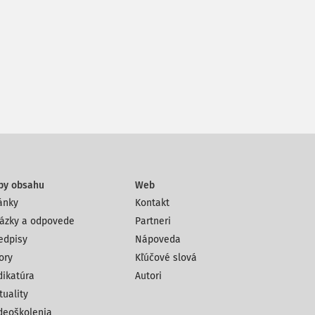
py obsahu
Web
ánky
Kontakt
ázky a odpovede
Partneri
edpisy
Nápoveda
ory
Kľúčové slová
dikatúra
Autori
tuality
deoškolenia