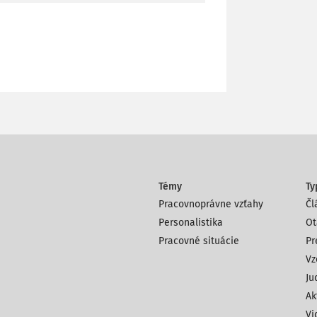
Témy
Ty
Pracovnoprávne vzťahy
Čl
Personalistika
Ot
Pracovné situácie
Pr
Vz
Ju
Ak
Vi