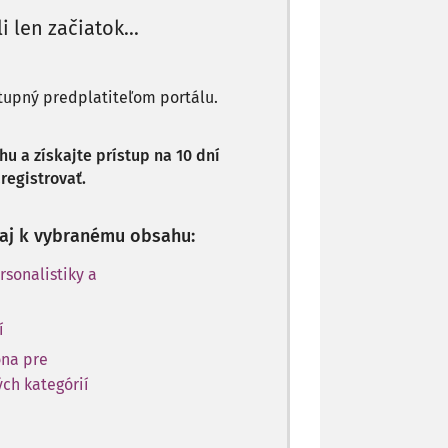
li len začiatok...
stupný predplatiteľom portálu.
 a získajte prístup na 10 dní
registrovať.
p aj k vybranému obsahu:
rsonalistiky a
í
óna pre
ch kategórií