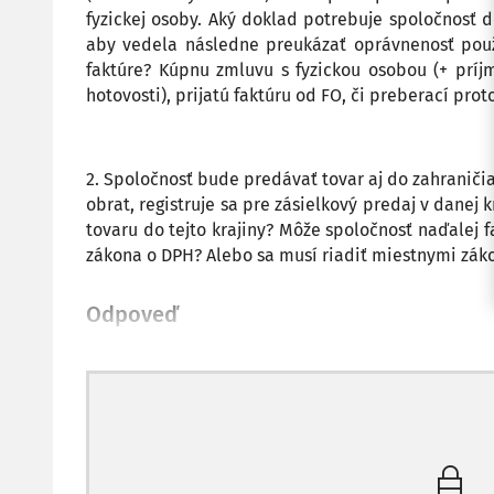
fyzickej osoby. Aký doklad potrebuje spoločnosť 
aby vedela následne preukázať oprávnenosť použ
faktúre? Kúpnu zmluvu s fyzickou osobou (+ prí
hotovosti), prijatú faktúru od FO, či preberací prot
2. Spoločnosť bude predávať tovar aj do zahraniči
obrat, registruje sa pre zásielkový predaj v danej 
tovaru do tejto krajiny? Môže spoločnosť naďalej 
zákona o DPH? Alebo sa musí riadiť miestnymi zák
Odpoveď