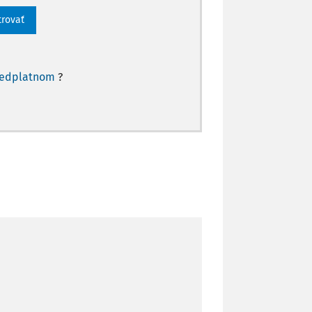
trovať
redplatnom
?