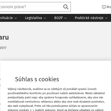
Mo
situácie
Legislatíva
BOZP
Praktické nástroje
aru
 2017
Vytlačiť
Súhlas s cookies
z webshop predávať použitý aj nový tovar.
 aj DPH režim pre použitý tovar.
Obľúbené
Vážený návštevník, snažíme sa zo všetkých síl prinášať vysokú úroveň
používateľského komfortu pri používaní našich webstránok. Medzi základné
predpoklady patrí napr. aby správne fungovalo vyhľadávanie, aby sme vás
Zdieľať
neobťažovali nevhodnou reklamou alebo aby sme mali dostatok podnetov,
ar od fyzických osôb-nepodnikateľov
ako web vylepšovať. Preto od Vás potrebujeme súhlas so spracovaním
itú práčku (v hotovosti/prevodom) od
súborov cookies, t. j. malých súborov, ktoré sa dočasne ukladajú vo vašom