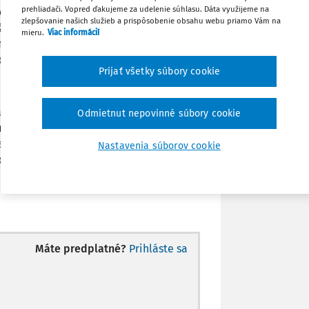
prehliadači. Vopred ďakujeme za udelenie súhlasu. Dáta využijeme na
do účtovníctva (a do záznamov pre DPH)
Poznámka
zlepšovanie našich služieb a prispôsobenie obsahu webu priamo Vám na
itia § 66 zákona o DPH pri vystavenej
mieru.
Viac informácií
jmový doklad od FO v prípade úhrade v
okol k práčke?
Prijať všetky súbory cookie
a. Ak pri novom tovare dosiahne zákonný
Odmietnut nepovinné súbory cookie
krajine. Ako to ovplyvní predaj použitého
fakturovať so slovenskou DPH podľa § 66
Nastavenia súborov cookie
onmi?
Máte predplatné?
Prihláste sa