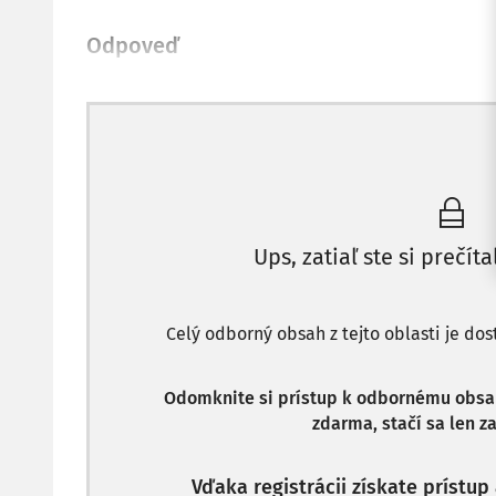
Odpoveď
Ups, zatiaľ ste si prečíta
Celý odborný obsah z tejto oblasti je do
Odomknite si prístup k odbornému obsahu
zdarma, stačí sa len za
Vďaka registrácii získate prístu