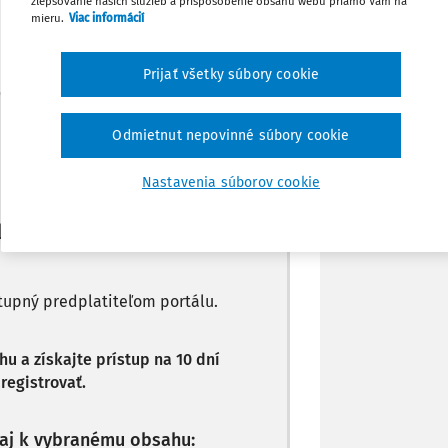
zlepšovanie našich služieb a prispôsobenie obsahu webu priamo Vám na
Poznámka
mieru.
Viac informácií
Prijať všetky súbory cookie
Máte predplatné?
Prihláste sa
Odmietnut nepovinné súbory cookie
Nastavenia súborov cookie
li len začiatok...
stupný predplatiteľom portálu.
 a získajte prístup na 10 dní
registrovať.
p aj k vybranému obsahu: