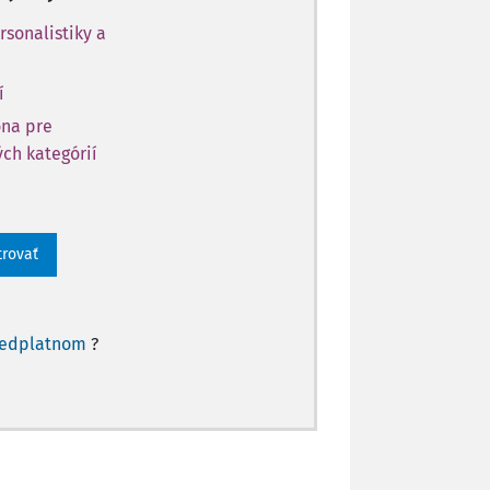
rsonalistiky a
í
óna pre
ch kategórií
trovať
redplatnom
?