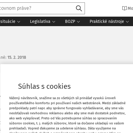
Mo
situácie
Legislatíva
BOZP
Praktické nástroje
ané
:
15. 2. 2018
Súhlas s cookies
Vytlačiť
áva dohodára na dohodu o pracovnej
Vážený návštevník, snažíme sa zo všetkých síl prinášať vysokú úroveň
 na dohodu o pracovnej činnosti s
Obľúbené
používateľského komfortu pri používaní našich webstránok. Medzi základné
predpoklady patrí napr. aby správne fungovalo vyhľadávanie, aby sme vás
ločnosť poistné a v akej výške? Aké
neobťažovali nevhodnou reklamou alebo aby sme mali dostatok podnetov,
dohodách - ak okrem tejto dohody nemá
ako web vylepšovať. Preto od Vás potrebujeme súhlas so spracovaním
Zdieľať
naný")? Aké sú iné podmienky, ak tento
súborov cookies, t. j. malých súborov, ktoré sa dočasne ukladajú vo vašom
prehliadači. Vopred ďakujeme za udelenie súhlasu. Dáta využijeme na
stnaný?