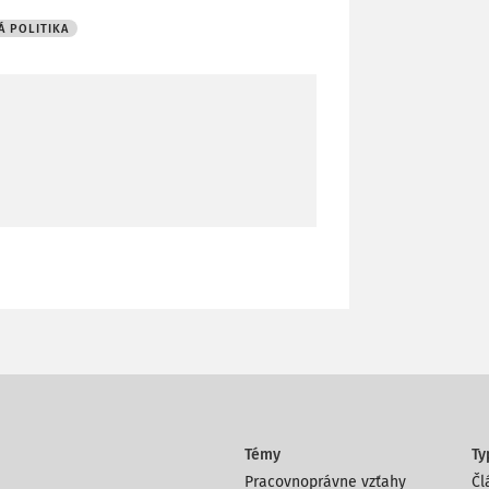
 POLITIKA
Témy
Ty
Pracovnoprávne vzťahy
Čl