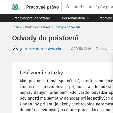
Pracovné právo
Pracovnoprávne vzťahy
Personalistika
Pracovné 
Domov
Praktické nástroje
Otázky a odpovede
Odvody do poisťovní
OAO ID
:
3149
Zodpoved
JUDr. Zuzana Macková PhD.
Celé znenie otázky
Aké povinnosti má spoločnosť, ktorá zamestn
činnosti s pravidelným príjmom a dohodára
nepravidelným príjmom? Kde všade odvádza spo
povinnosti má samotný dohodár pri jednotlivých 
žiaden iný príjem (je akoby "dobrovoľne nezamest
dohodár je evidovaný na úrade práce ako nezame