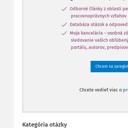
Odborné články z oblasti pe
pracovnoprávnych vzťahov
Databáza otázok a odpoved
Moja kancelária – osobná z
sledovanie vašich obľúbený
portálu, autorov, predpisov
Chcem sa zaregis
Chcete vedieť viac o
p
Kategória otázky