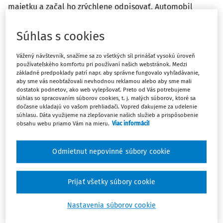
majetku a začal ho zrýchlene odpisovať. Automobil
využíva len na podnikanie.
Súhlas s cookies
Odpoveď
Vážený návštevník, snažíme sa zo všetkých síl prinášať vysokú úroveň
používateľského komfortu pri používaní našich webstránok. Medzi
základné predpoklady patrí napr. aby správne fungovalo vyhľadávanie,
Máte predplatné?
Prihláste sa
aby sme vás neobťažovali nevhodnou reklamou alebo aby sme mali
dostatok podnetov, ako web vylepšovať. Preto od Vás potrebujeme
súhlas so spracovaním súborov cookies, t. j. malých súborov, ktoré sa
dočasne ukladajú vo vašom prehliadači. Vopred ďakujeme za udelenie
súhlasu. Dáta využijeme na zlepšovanie našich služieb a prispôsobenie
obsahu webu priamo Vám na mieru.
Viac informácií
Ups, zatiaľ ste si prečítali len
začiatok...
Odmietnut nepovinné súbory cookie
Prijať všetky súbory cookie
Celý odborný obsah z tejto oblasti je
dostupný predplatiteľom portálu.
Nastavenia súborov cookie