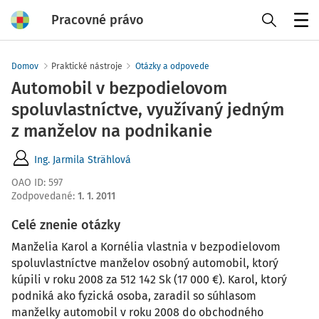
Pracovné právo
Menu
Domov
Praktické nástroje
Otázky a odpovede
Automobil v bezpodielovom
spoluvlastníctve, využívaný jedným
z manželov na podnikanie
Ing. Jarmila Strählová
OAO ID
:
597
Zodpovedané
:
1. 1. 2011
Celé znenie otázky
Manželia Karol a Kornélia vlastnia v bezpodielovom
spoluvlastníctve manželov osobný automobil, ktorý
kúpili v roku 2008 za 512 142 Sk (17 000 €). Karol, ktorý
podniká ako fyzická osoba, zaradil so súhlasom
manželky automobil v roku 2008 do obchodného