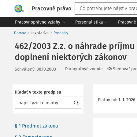
Pracovné právo
Pracovnoprávne vzťahy
Personalistika
Pracovné 
Domov
Legislatíva
Predpisy
462/2003 Z.z. o náhrade príjmu
doplnení niektorých zákonov
Paragrafové znenie
Sledovať pr
Schválený
:
30.10.2003
Hľadať v texte predpisu
Platný od
:
1. 1. 2026
§ 1 Predmet zákona