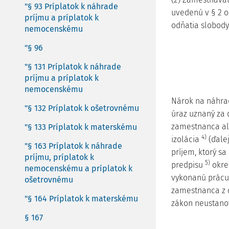
"§ 93 Príplatok k náhrade
uvedenú v § 2 o
príjmu a príplatok k
odňatia slobody
nemocenskému
"§ 96
"§ 131 Príplatok k náhrade
príjmu a príplatok k
nemocenskému
Nárok na náhra
"§ 132 Príplatok k ošetrovnému
úraz uznaný za
zamestnanca al
"§ 133 Príplatok k materskému
4)
izolácia
(ďale
"§ 163 Príplatok k náhrade
príjem, ktorý s
príjmu, príplatok k
5)
predpisu
okrem
nemocenskému a príplatok k
vykonanú prácu,
ošetrovnému
zamestnanca z 
"§ 164 Príplatok k materskému
zákon neustanov
§ 167