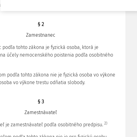
").
§ 2
Zamestnanec
 podľa tohto zákona je fyzická osoba, ktorá je
a účely nemocenského poistenia podľa osobitného
m podľa tohto zákona nie je fyzická osoba vo výkone
 osoba vo výkone trestu odňatia slobody.
§ 3
Zamestnávateľ
2)
eľ je zamestnávateľ podľa osobitného predpisu.
eľom podľa tohto zákona nie je pre fyzickú osobu