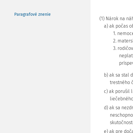
Paragrafové znenie
(1) Nárok na n
a) ak počas 
1. nemoc
2. mater
3. rodičo
neplat
príspe
b) ak sa sta
trestného č
c) ak porušil
liečebného
d) ak sa nez
neschopnost
skutočnosti
e) ak pre do