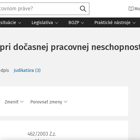
Mo
situácie
Legislatíva
BOZP
Praktické nástroje
 pri dočasnej pracovnej neschopnos
edpis
Judikatúra
(
3
)
Zmeniť
Porovnať zmeny
462/2003 Z.z.