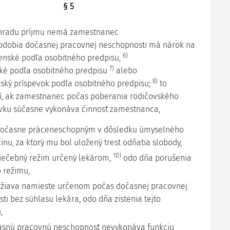
§ 5
áhradu príjmu nemá zamestnanec
obdobia dočasnej pracovnej neschopnosti má nárok na
6)
enské podľa osobitného predpisu,
7)
ské podľa osobitného predpisu
alebo
8)
vský príspevok podľa osobitného predpisu;
to
í, ak zamestnanec počas poberania rodičovského
vku súčasne vykonáva činnosť zamestnanca,
l dočasne práceneschopným v dôsledku úmyselného
inu, za ktorý mu bol uložený trest odňatia slobody,
10)
 liečebný režim určený lekárom,
odo dňa porušenia
 režimu,
držiava namieste určenom počas dočasnej pracovnej
i bez súhlasu lekára, odo dňa zistenia tejto
,
časnú pracovnú neschopnosť nevykonáva funkciu