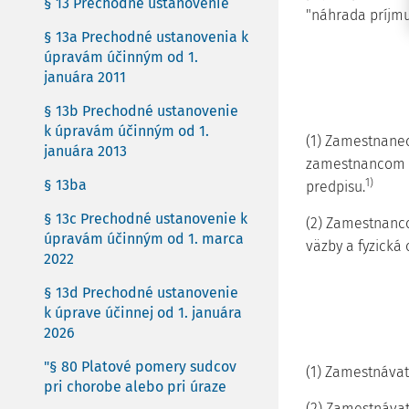
§ 13 Prechodné ustanovenie
"náhrada príjmu
§ 13a Prechodné ustanovenia k
úpravám účinným od 1.
januára 2011
§ 13b Prechodné ustanovenie
k úpravám účinným od 1.
(1) Zamestnanec
januára 2013
zamestnancom n
§ 13ba
1)
predpisu.
§ 13c Prechodné ustanovenie k
(2) Zamestnanco
úpravám účinným od 1. marca
väzby a fyzická
2022
§ 13d Prechodné ustanovenie
k úprave účinnej od 1. januára
2026
"§ 80 Platové pomery sudcov
(1) Zamestnávat
pri chorobe alebo pri úraze
(2) Zamestnávat