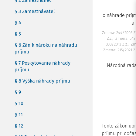
§ 2 Zamestnanec
§ 3 Zamestnávateľ
o náhrade príj
§ 4
a
Zmena: 244/2005 Z.
§ 5
Z.z.
Zmena: 543/
338/2013 Z.z.
Zm
§ 6 Zánik nároku na náhradu
Zmena: 215/2021 Z.
príjmu
§ 7 Poskytovanie náhrady
Národná rada
príjmu
§ 8 Výška náhrady príjmu
§ 9
§ 10
§ 11
§ 12
Tento zákon up
príjmu pri doča