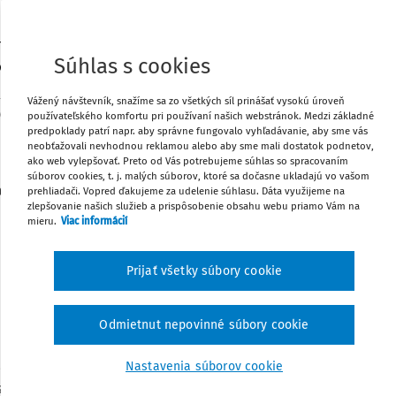
ZÁKON
z 30. októbra 2003
mu pri dočasnej pracovnej neschopnosti zamestnanca
Súhlas s cookies
 o zmene a doplnení niektorých zákonov
z.
Zmena: 310/2006 Z.z.
Zmena: 555/2007 Z.z.
Zmena: 659/2007
Vážený návštevník, snažíme sa zo všetkých síl prinášať vysokú úroveň
2010 Z.z.
Zmena: 413/2012 Z.z.
Zmena: 338/2013 Z.z.
Zmena:
používateľského komfortu pri používaní našich webstránok. Medzi základné
ena: 285/2016 Z.z.
Zmena: 314/2018 Z.z.
Zmena: 412/2021 Z.z.
predpoklady patrí napr. aby správne fungovalo vyhľadávanie, aby sme vás
z.
Zmena: 125/2022 Z.z.
Zmena: 248/2022 Z.z.
Zmena: 261/2025
neobťažovali nevhodnou reklamou alebo aby sme mali dostatok podnetov,
ako web vylepšovať. Preto od Vás potrebujeme súhlas so spracovaním
Z.z.
súborov cookies, t. j. malých súborov, ktoré sa dočasne ukladajú vo vašom
 Slovenskej republiky sa uzniesla na tomto zákone:
prehliadači. Vopred ďakujeme za udelenie súhlasu. Dáta využijeme na
zlepšovanie našich služieb a prispôsobenie obsahu webu priamo Vám na
mieru.
Viac informácií
Čl.I
Prijať všetky súbory cookie
§ 1
Odmietnut nepovinné súbory cookie
Predmet zákona
ravuje podmienky nároku a poskytovanie náhrady
Nastavenia súborov cookie
snej pracovnej neschopnosti zamestnanca (ďalej len