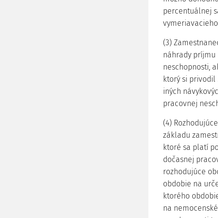
percentuálnej 
vymeriavacieho
(3) Zamestnane
náhrady príjmu
neschopnosti, a
ktorý si privodi
iných návykovýc
pracovnej nesch
(4) Rozhodujúc
základu zamest
ktoré sa platí 
dočasnej pracov
rozhodujúce ob
obdobie na urč
ktorého obdobie
na nemocenské 