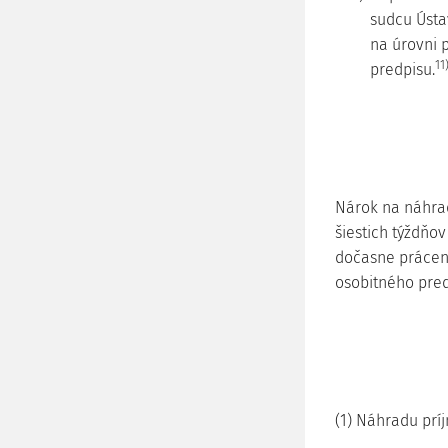
sudcu Ústa
na úrovni 
11
predpisu.
Nárok na náhrad
šiestich týždň
dočasne prácen
osobitného pre
(1) Náhradu prí