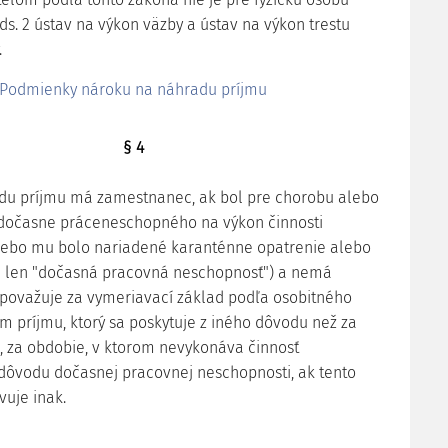
ds. 2 ústav na výkon väzby a ústav na výkon trestu
.
Podmienky nároku na náhradu príjmu
§ 4
du príjmu má zamestnanec, ak bol pre chorobu alebo
 dočasne práceneschopného na výkon činnosti
ebo mu bolo nariadené karanténne opatrenie alebo
j len "dočasná pracovná neschopnosť") a nemá
a považuje za vymeriavací základ podľa osobitného
 príjmu, ktorý sa poskytuje z iného dôvodu než za
 za obdobie, v ktorom nevykonáva činnosť
dôvodu dočasnej pracovnej neschopnosti, ak tento
uje inak.