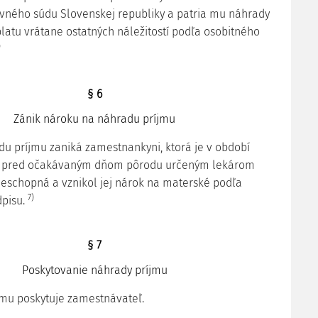
vného súdu Slovenskej republiky a patria mu náhrady
platu vrátane ostatných náležitostí podľa osobitného
)
§ 6
Zánik nároku na náhradu príjmu
u príjmu zaniká zamestnankyni, ktorá je v období
ov pred očakávaným dňom pôrodu určeným lekárom
eschopná a vznikol jej nárok na materské podľa
7)
dpisu.
§ 7
Poskytovanie náhrady príjmu
jmu poskytuje zamestnávateľ.