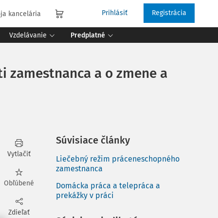
Prihlásiť
Registrácia
ja kancelária
Vzdelávanie
Predplatné
ti zamestnanca a o zmene a
Súvisiace články
Vytlačiť
Liečebný režim práceneschopného
zamestnanca
Obľúbené
Domácka práca a telepráca a
prekážky v práci
Zdieľať