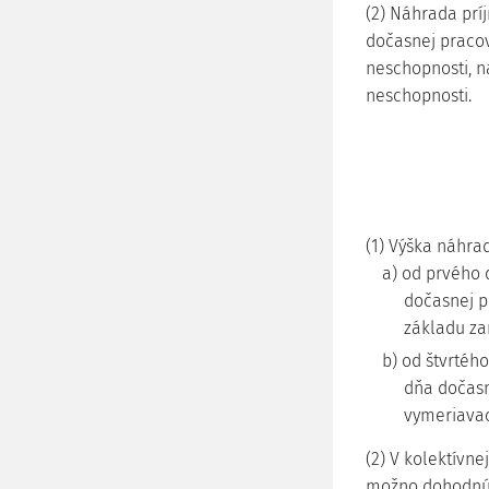
(2) Náhrada prí
dočasnej praco
neschopnosti, n
neschopnosti.
(1) Výška náhrad
a) od prvého 
dočasnej p
základu z
b) od štvrtéh
dňa dočasn
vymeriavac
(2) V kolektívn
možno dohodnúť