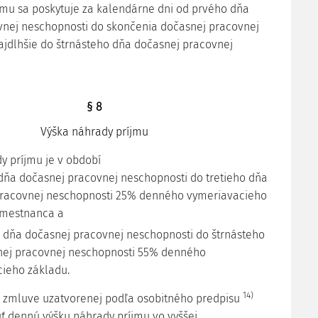
jmu sa poskytuje za kalendárne dni od prvého dňa
vnej neschopnosti do skončenia dočasnej pracovnej
ajdlhšie do štrnásteho dňa dočasnej pracovnej
§ 8
Výška náhrady príjmu
y príjmu je v období
dňa dočasnej pracovnej neschopnosti do tretieho dňa
racovnej neschopnosti 25% denného vymeriavacieho
amestnanca a
o dňa dočasnej pracovnej neschopnosti do štrnásteho
ej pracovnej neschopnosti 55% denného
ieho základu.
14)
ej zmluve uzatvorenej podľa osobitného predpisu
 dennú výšku náhrady príjmu vo vyššej