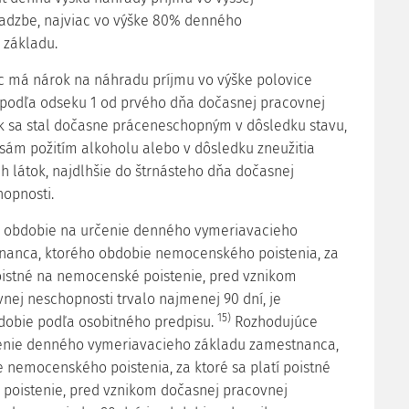
sadzbe, najviac vo výške 80% denného
 základu.
c má nárok na náhradu príjmu vo výške polovice
 podľa odseku 1 od prvého dňa dočasnej pracovnej
k sa stal dočasne práceneschopným v dôsledku stavu,
l sám požitím alkoholu alebo v dôsledku zneužitia
h látok, najdlhšie do štrnásteho dňa dočasnej
opnosti.
e obdobie na určenie denného vymeriavacieho
nanca, ktorého obdobie nemocenského poistenia, za
poistné na nemocenské poistenie, pred vznikom
nej neschopnosti trvalo najmenej 90 dní, je
15)
dobie podľa osobitného predpisu.
Rozhodujúce
enie denného vymeriavacieho základu zamestnanca,
 nemocenského poistenia, za ktoré sa platí poistné
poistenie, pred vznikom dočasnej pracovnej