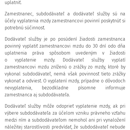
uplatniť.
Zamestnanec, subdodávateľ a dodávateľ služby sú na
účely vyplatenia mzdy zamestnancovi povinní poskytnúť si
potrebnú súčinnosť.
Dodávateľ služby je po posúdení žiadosti zamestnanca
povinný vyplatiť zamestnancovi mzdu do 30 dní odo dňa
uplatnenia práva spôsobom uvedeným v žiadosti
o vyplatenie mzdy. Dodávateľ služby vyplatí
zamestnancovi mzdu zníženú o zrážky zo mzdy, ktoré by
vykonal subdodávateľ, nemá však povinnosť tieto zrážky
vykonať a odviesť. O vyplatení mzdy, prípadne o dôvodoch
nevyplatenia, bezodkladne písomne informuje
zamestnanca aj subdodávateľa.
Dodávateľ služby môže odoprieť vyplatenie mzdy, ak pri
výbere subdodávateľa za účelom vzniku právneho vzťahu
medzi ním a subdodávateľom nemohol ani pri vynaložení
náležitej starostlivosti predvídať, že subdodávateľ nebude