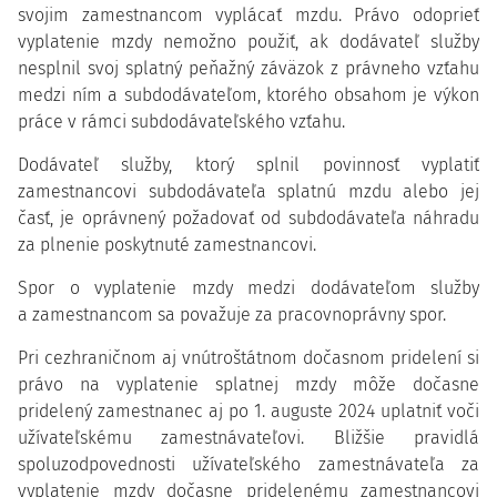
svojim zamestnancom vyplácať mzdu. Právo odoprieť
vyplatenie mzdy nemožno použiť, ak dodávateľ služby
nesplnil svoj splatný peňažný záväzok z právneho vzťahu
medzi ním a subdodávateľom, ktorého obsahom je výkon
práce v rámci subdodávateľského vzťahu.
Dodávateľ služby, ktorý splnil povinnosť vyplatiť
zamestnancovi subdodávateľa splatnú mzdu alebo jej
časť, je oprávnený požadovať od subdodávateľa náhradu
za plnenie poskytnuté zamestnancovi.
Spor o vyplatenie mzdy medzi dodávateľom služby
a zamestnancom sa považuje za pracovnoprávny spor.
Pri cezhraničnom aj vnútroštátnom dočasnom pridelení si
právo na vyplatenie splatnej mzdy môže dočasne
pridelený zamestnanec aj po 1. auguste 2024 uplatniť voči
užívateľskému zamestnávateľovi. Bližšie pravidlá
spoluzodpovednosti užívateľského zamestnávateľa za
vyplatenie mzdy dočasne pridelenému zamestnancovi