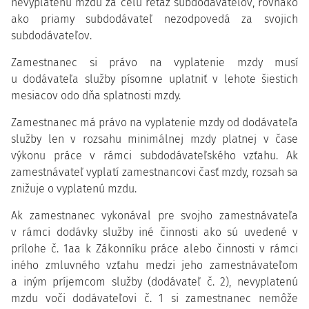
nevyplatenú mzdu za celú reťaz subdodávateľov, rovnako
ako priamy subdodávateľ nezodpovedá za svojich
subdodávateľov.
Zamestnanec si právo na vyplatenie mzdy musí
u dodávateľa služby písomne uplatniť v lehote šiestich
mesiacov odo dňa splatnosti mzdy.
Zamestnanec má právo na vyplatenie mzdy od dodávateľa
služby len v rozsahu minimálnej mzdy platnej v čase
výkonu práce v rámci subdodávateľského vzťahu. Ak
zamestnávateľ vyplatí zamestnancovi časť mzdy, rozsah sa
znižuje o vyplatenú mzdu.
Ak zamestnanec vykonával pre svojho zamestnávateľa
v rámci dodávky služby iné činnosti ako sú uvedené v
prílohe č. 1aa k Zákonníku práce alebo činnosti v rámci
iného zmluvného vzťahu medzi jeho zamestnávateľom
a iným príjemcom služby (dodávateľ č. 2), nevyplatenú
mzdu voči dodávateľovi č. 1 si zamestnanec nemôže