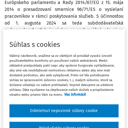
Európskeho parlamentu a Rady 2014/67/EÚ z 15. mája
2014 o presadzovaní smernice 96/71/ES o vysielaní
pracovníkov v rámci poskytovania služieb. S účinnosťou
od 1. augusta 2024 sa teda subdodávateľská
zodpovednosť vzťahuje nielen na cezhraničné, ale aj na
vnútroštátne situácie. Nové pravidlá vyplatenia mzdy v
Súhlas s cookies
osobitných prípadoch v subdodávateľských vzťahoch
upravuje nové ustanovenie § 130a Zákonníka práce.
Vážený návštevník, snažíme sa zo všetkých síl prinášať vysokú úroveň
používateľského komfortu pri používaní našich webstránok. Medzi
Právna úprava účinná do 31. júla 2024 ustanovovala iba
základné predpoklady patrí napr. aby správne fungovalo vyhľadávanie,
aby sme vás neobťažovali nevhodnou reklamou alebo aby sme mali
právo hosťujúceho zamestnanca, ktorému hosťujúci
dostatok podnetov, ako web vylepšovať. Preto od Vás potrebujeme
zamestnávateľ pri vyslaní na výkon prác pri poskytovaní
súhlas so spracovaním súborov cookies, t. j. malých súborov, ktoré sa
dočasne ukladajú vo vašom prehliadači. Vopred ďakujeme za udelenie
služieb na územie Slovenskej republiky neposkytol
súhlasu. Dáta využijeme na zlepšovanie našich služieb a prispôsobenie
splatnú mzdu alebo jej časť, domáhať sa ich vyplatenia od
obsahu webu priamo Vám na mieru.
Viac informácií
dodávateľa služby na území Slovenskej republiky, ktorého
priamym subdodávateľom bol hosťujúci zamestnávateľ.
Odmietnut nepovinné súbory cookie
Pri cezhraničnom aj vnútroštátnom dočasnom pridelení sa
zodpovednosť za vyplatenie mzdy dočasne pridelenému