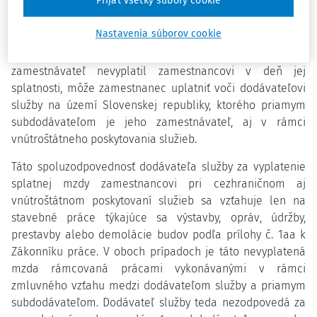
Prijať všetky súbory cookie
zamestnancovi prenášala na užívateľského
zamestnávateľa.
Nastavenia súborov cookie
Po novom si právo na vyplatenie mzdy, ktorú
zamestnávateľ nevyplatil zamestnancovi v deň jej
splatnosti, môže zamestnanec uplatniť voči dodávateľovi
služby na území Slovenskej republiky, ktorého priamym
subdodávateľom je jeho zamestnávateľ, aj v rámci
vnútroštátneho poskytovania služieb.
Táto spoluzodpovednosť dodávateľa služby za vyplatenie
splatnej mzdy zamestnancovi pri cezhraničnom aj
vnútroštátnom poskytovaní služieb sa vzťahuje len na
stavebné práce týkajúce sa výstavby, opráv, údržby,
prestavby alebo demolácie budov podľa prílohy č. 1aa k
Zákonníku práce. V oboch prípadoch je táto nevyplatená
mzda rámcovaná prácami vykonávanými v rámci
zmluvného vzťahu medzi dodávateľom služby a priamym
subdodávateľom. Dodávateľ služby teda nezodpovedá za