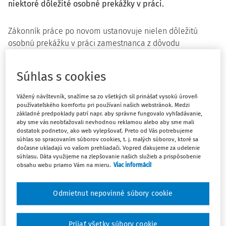
niektoré dôležité osobné prekážky v práci.
Zákonník práce po novom ustanovuje nielen dôležitú
osobnú prekážku v práci zamestnanca z dôvodu
sprevádzania rodinného príslušníka do zdravotníckeho
zariadenia na vyšetrenie alebo ošetrenie pri náhlom
Súhlas s cookies
ochorení alebo úraze a na vopred určené vyšetrenie,
ošetrenie alebo liečenie, ale aj z dôvodu
sprevádzania
Vážený návštevník, snažíme sa zo všetkých síl prinášať vysokú úroveň
neplnoletého dieťaťa do zariadenia poradenstva a
používateľského komfortu pri používaní našich webstránok. Medzi
základné predpoklady patrí napr. aby správne fungovalo vyhľadávanie,
prevencie na výkon odborných činností
.
aby sme vás neobťažovali nevhodnou reklamou alebo aby sme mali
dostatok podnetov, ako web vylepšovať. Preto od Vás potrebujeme
Od 1. januára 2026 sa tak pracovné voľno s náhradou
súhlas so spracovaním súborov cookies, t. j. malých súborov, ktoré sa
mzdy z uvedených dôvodov poskytne jednému z
dočasne ukladajú vo vašom prehliadači. Vopred ďakujeme za udelenie
súhlasu. Dáta využijeme na zlepšovanie našich služieb a prispôsobenie
rodinných príslušníkov na nevyhnutne potrebný čas,
obsahu webu priamo Vám na mieru.
Viac informácií
najviac na sedem dní v kalendárnom roku, ak bolo
sprevádzanie nevyhnutné a uvedené úkony nebolo
Odmietnut nepovinné súbory cookie
možné vykonať mimo pracovného času.
Cieľom tejto právnej úpravy bolo posilniť dostupnosť
Prijať všetky súbory cookie