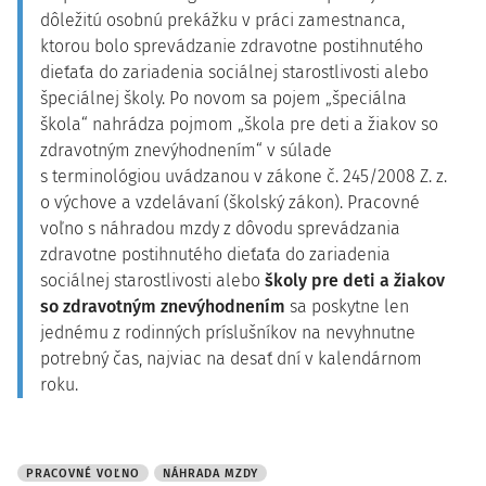
dôležitú osobnú prekážku v práci zamestnanca,
ktorou bolo sprevádzanie zdravotne postihnutého
dieťaťa do zariadenia sociálnej starostlivosti alebo
špeciálnej školy. Po novom sa pojem „špeciálna
škola“ nahrádza pojmom „škola pre deti a žiakov so
zdravotným znevýhodnením“ v súlade
s terminológiou uvádzanou v zákone č. 245/2008 Z. z.
o výchove a vzdelávaní (školský zákon). Pracovné
voľno s náhradou mzdy z dôvodu sprevádzania
zdravotne postihnutého dieťaťa do zariadenia
sociálnej starostlivosti alebo
školy pre deti a žiakov
so zdravotným znevýhodnením
sa poskytne len
jednému z rodinných príslušníkov na nevyhnutne
potrebný čas, najviac na desať dní v kalendárnom
roku.
PRACOVNÉ VOĽNO
NÁHRADA MZDY