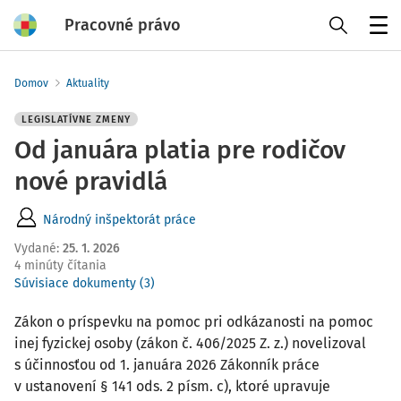
Pracovné právo
Menu
Domov
Aktuality
LEGISLATÍVNE ZMENY
Od januára platia pre rodičov
nové pravidlá
Národný inšpektorát práce
Vydané
:
25. 1. 2026
4 minúty čítania
Súvisiace dokumenty (3)
Zákon o príspevku na pomoc pri odkázanosti na pomoc
inej fyzickej osoby (zákon č. 406/2025 Z. z.) novelizoval
s účinnosťou od 1. januára 2026 Zákonník práce
v ustanovení § 141 ods. 2 písm. c), ktoré upravuje