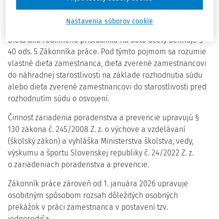
systému poradenstva a prevencie pre každé dieťa, ktoré to
potrebuje.
Nastavenia súborov cookie
Dieťa ako rodinného príslušníka na tieto účely definuje §
40 ods. 5 Zákonníka práce. Pod týmto pojmom sa rozumie
vlastné dieťa zamestnanca, dieťa zverené zamestnancovi
do náhradnej starostlivosti na základe rozhodnutia súdu
alebo dieťa zverené zamestnancovi do starostlivosti pred
rozhodnutím súdu o osvojení.
Činnosť zariadenia poradenstva a prevencie upravujú §
130 zákona č. 245/2008 Z. z. o výchove a vzdelávaní
(školský zákon) a vyhláška Ministerstva školstva, vedy,
výskumu a športu Slovenskej republiky č. 24/2022 Z. z.
o zariadeniach poradenstva a prevencie.
Zákonník práce zároveň od 1. januára 2026 upravuje
osobitným spôsobom rozsah dôležitých osobných
prekážok v práci zamestnanca v postavení tzv.
jednorodiča.