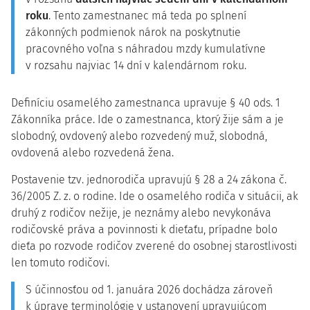
roku
. Tento zamestnanec má teda po splnení
zákonných podmienok nárok na poskytnutie
pracovného voľna s náhradou mzdy kumulatívne
v rozsahu najviac 14 dní v kalendárnom roku.
Definíciu osamelého zamestnanca upravuje § 40 ods. 1
Zákonníka práce. Ide o zamestnanca, ktorý žije sám a je
slobodný, ovdovený alebo rozvedený muž, slobodná,
ovdovená alebo rozvedená žena.
Postavenie tzv. jednorodiča upravujú § 28 a 24 zákona č.
36/2005 Z. z. o rodine. Ide o osamelého rodiča v situácii, ak
druhý z rodičov nežije, je neznámy alebo nevykonáva
rodičovské práva a povinnosti k dieťaťu, prípadne bolo
dieťa po rozvode rodičov zverené do osobnej starostlivosti
len tomuto rodičovi.
S účinnosťou od 1. januára 2026 dochádza zároveň
k úprave terminológie v ustanovení upravujúcom