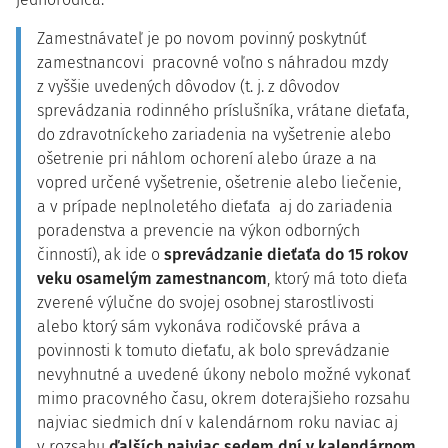
Zamestnávateľ je po novom povinný poskytnúť
zamestnancovi pracovné voľno s náhradou mzdy
z vyššie uvedených dôvodov (t. j. z dôvodov
sprevádzania rodinného príslušníka, vrátane dieťaťa,
do zdravotníckeho zariadenia na vyšetrenie alebo
ošetrenie pri náhlom ochorení alebo úraze a na
vopred určené vyšetrenie, ošetrenie alebo liečenie,
a v prípade neplnoletého dieťaťa aj do zariadenia
poradenstva a prevencie na výkon odborných
činností), ak ide o
sprevádzanie dieťaťa do 15 rokov
veku osamelým zamestnancom
, ktorý má toto dieťa
zverené výlučne do svojej osobnej starostlivosti
alebo ktorý sám vykonáva rodičovské práva a
povinnosti k tomuto dieťaťu, ak bolo sprevádzanie
nevyhnutné a uvedené úkony nebolo možné vykonať
mimo pracovného času, okrem doterajšieho rozsahu
najviac siedmich dní v kalendárnom roku naviac aj
v rozsahu
ďalších najviac sedem dní v kalendárnom