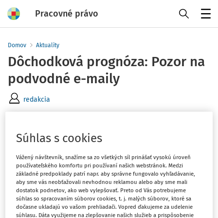
Pracovné právo
Menu
Domov
Aktuality
Dôchodková prognóza: Pozor na
podvodné e-maily
redakcia
Vydané
:
15. 5. 2026
1 minúta čítania
Súhlas s cookies
Sociálna poisťovňa upozorňuje poistencov, aby boli pri
doručení dôchodkovej prognózy e-mailom obozretní.
Vážený návštevník, snažíme sa zo všetkých síl prinášať vysokú úroveň
používateľského komfortu pri používaní našich webstránok. Medzi
Oficiálne ju zasiela výlučne z adresy
základné predpoklady patrí napr. aby správne fungovalo vyhľadávanie,
prognoza@info.socpoist.sk
, pričom odosielateľ je
aby sme vás neobťažovali nevhodnou reklamou alebo aby sme mali
uvedený ako
„Sociálna poisťovňa“
.
dostatok podnetov, ako web vylepšovať. Preto od Vás potrebujeme
súhlas so spracovaním súborov cookies, t. j. malých súborov, ktoré sa
dočasne ukladajú vo vašom prehliadači. Vopred ďakujeme za udelenie
súhlasu. Dáta využijeme na zlepšovanie našich služieb a prispôsobenie
Ak e-mailová adresa alebo názov odosielateľa obsahujú