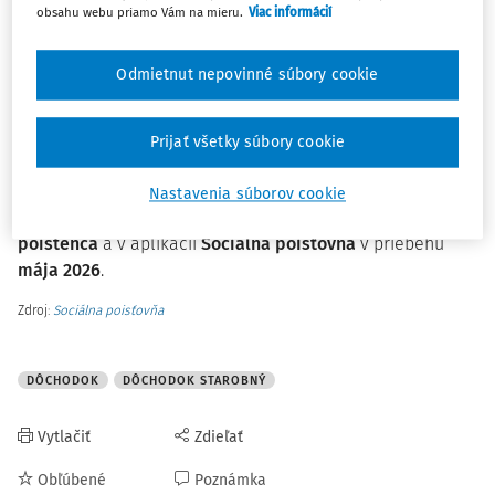
obsahu webu priamo Vám na mieru.
Viac informácií
odlišnosti či preklepy, odporúča sa správu ani prílohu
neotvárať
.
Odmietnut nepovinné súbory cookie
Poisťovňa prognózu zasiela na e-maily, ktoré jej poskytli
dôchodkové správcovské spoločnosti alebo samotní
Prijať všetky súbory cookie
poistenci. Oficiálna doména Sociálnej poisťovne je
www.socpoist.sk
.
Nastavenia súborov cookie
Prognózu nájdu poistenci aj v
Elektronickom účte
poistenca
a v aplikácii
Sociálna poisťovňa
v priebehu
mája 2026
.
Zdroj:
Sociálna poisťovňa
DÔCHODOK
DÔCHODOK STAROBNÝ
Vytlačiť
Zdieľať
Obľúbené
Poznámka