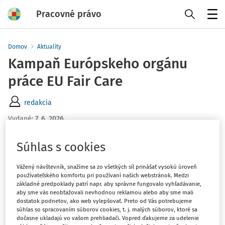
Pracovné právo
Menu
Domov
Aktuality
Kampaň Európskeho orgánu
práce EU Fair Care
redakcia
Vydané
:
7. 6. 2026
1 minúta čítania
Súhlas s cookies
Prebiehajúca kampaň EU Fair Care Európskeho orgánu
práce sa zameriava na zlepšenie povedomia o právach a
Vážený návštevník, snažíme sa zo všetkých síl prinášať vysokú úroveň
povinnostiach v oblasti dlhodobej starostlivosti, najmä pri
používateľského komfortu pri používaní našich webstránok. Medzi
cezhraničnej práci.
základné predpoklady patrí napr. aby správne fungovalo vyhľadávanie,
aby sme vás neobťažovali nevhodnou reklamou alebo aby sme mali
dostatok podnetov, ako web vylepšovať. Preto od Vás potrebujeme
súhlas so spracovaním súborov cookies, t. j. malých súborov, ktoré sa
Vysvetľuje pojem dlhodobá starostlivosť a jej rozsah,
dočasne ukladajú vo vašom prehliadači. Vopred ďakujeme za udelenie