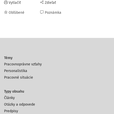
Vytlačiť
Zdieľať
Obľúbené
Poznámka
Témy
Pracovnoprávne vzťahy
Personalistika
Pracovné situácie
Typy obsahu
Články
Otázky a odpovede
Predpisy