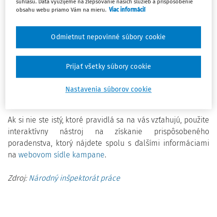
súhlasu. Dáta využijeme na zlepšovanie našich služieb a prispôsobenie
vrátane zapojenia rôznych odborníkov. Zdôrazňuje význam
obsahu webu priamo Vám na mieru.
Viac informácií
kampane pre Slovensko ako krajinu s vysokým počtom
opatrovateľov pracujúcich v zahraničí.
Odmietnut nepovinné súbory cookie
Súčasťou iniciatívy je poskytovanie praktických informácií,
právneho poradenstva a prístup k interaktívnemu nástroju,
Prijať všetky súbory cookie
ktorý pomáha používateľom orientovať sa v platných
pravidlách, právach a povinnostiach v rámci EÚ aj na
Nastavenia súborov cookie
národnej úrovni.
Ak si nie ste istý, ktoré pravidlá sa na vás vzťahujú, p
oužite
interaktívny nástroj na získanie prispôsobeného
poradenstva, ktorý nájdete spolu s ďalšími informáciami
na
webovom sídle kampane
.
Zdroj:
Národný inšpektorát práce