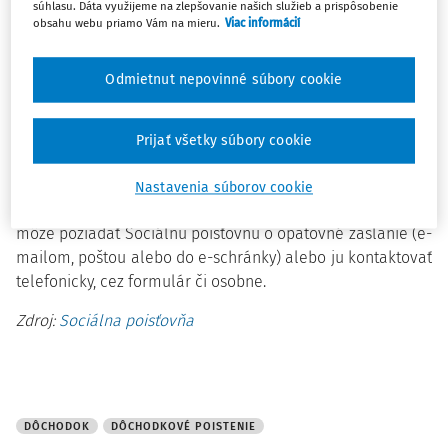
súhlasu. Dáta využijeme na zlepšovanie našich služieb a prispôsobenie
Dokument dostali poštou, e-mailom, do e-schránky alebo
obsahu webu priamo Vám na mieru.
Viac informácií
si ho môžu pozrieť v Elektronickom účte poistenca (EUP).
Prognóza je nová služba, ktorá ponúka orientačný prehľad
Odmietnut nepovinné súbory cookie
budúceho dôchodku a umožňuje skontrolovať údaje o
poistení. Priemerná odhadovaná suma dôchodku je 1 025
Prijať všetky súbory cookie
€ z I. piliera a 273 € z II. piliera.
Ak poistenec prognózu nedostal, mal by skontrolovať e-
Nastavenia súborov cookie
mail (najmä sporitelia v II. pilieri) alebo EUP. Ak ju nenájde,
môže požiadať Sociálnu poisťovňu o opätovné zaslanie (e-
mailom, poštou alebo do e-schránky) alebo ju kontaktovať
telefonicky, cez formulár či osobne.
Zdroj:
Sociálna poisťovňa
DÔCHODOK
DÔCHODKOVÉ POISTENIE