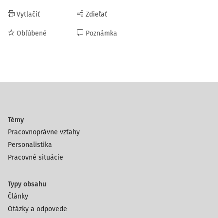
Vytlačiť
Zdieľať
Obľúbené
Poznámka
Témy
Pracovnoprávne vzťahy
Personalistika
Pracovné situácie
Typy obsahu
Články
Otázky a odpovede