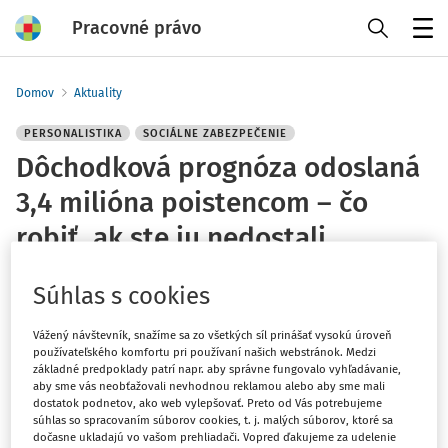
Pracovné právo
Menu
Domov
Aktuality
PERSONALISTIKA
SOCIÁLNE ZABEZPEČENIE
Dôchodková prognóza odoslaná
3,4 milióna poistencom – čo
robiť, ak ste ju nedostali
redakcia
Súhlas s cookies
Vydané
:
8. 6. 2026
1 minúta čítania
Vážený návštevník, snažíme sa zo všetkých síl prinášať vysokú úroveň
používateľského komfortu pri používaní našich webstránok. Medzi
základné predpoklady patrí napr. aby správne fungovalo vyhľadávanie,
Sociálna poisťovňa do konca mája 2026 rozoslala
aby sme vás neobťažovali nevhodnou reklamou alebo aby sme mali
dôchodkovú prognózu takmer 3,4 milióna poistencom nad
dostatok podnetov, ako web vylepšovať. Preto od Vás potrebujeme
18 rokov, ktorí boli aspoň jeden deň dôchodkovo poistení.
súhlas so spracovaním súborov cookies, t. j. malých súborov, ktoré sa
dočasne ukladajú vo vašom prehliadači. Vopred ďakujeme za udelenie