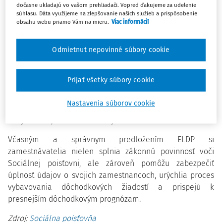
(ELDP), že sa blíži konečný termín na splnenie tejto
dočasne ukladajú vo vašom prehliadači. Vopred ďakujeme za udelenie
súhlasu. Dáta využijeme na zlepšovanie našich služieb a prispôsobenie
povinnosti.
Lehota uplynie 30. júna 2026.
ELDP je potrebné
obsahu webu priamo Vám na mieru.
Viac informácií
doručiť zvyčajným spôsobom za zamestnancov, ktorých
pracovnoprávny vzťah trval aj k 31. decembru 2025.
Odmietnut nepovinné súbory cookie
Zároveň Sociálna poisťovňa vyzýva zamestnávateľov, aby
si prostredníctvom elektronických služieb v sekcii „Prehľad
Prijať všetky súbory cookie
– Evidenčný list dôchodkového poistenia“ overili stav
zaslaných ELDP. V prípade, že niektorý z nich bol označený
Nastavenia súborov cookie
ako chybný a je potrebné vypracovať opravu, je
nevyhnutné ju bezodkladne vyhotoviť a odoslať.
Včasným a správnym predložením ELDP si
zamestnávatelia nielen splnia zákonnú povinnosť voči
Sociálnej poisťovni, ale zároveň pomôžu zabezpečiť
úplnosť údajov o svojich zamestnancoch, urýchlia proces
vybavovania dôchodkových žiadostí a prispejú k
presnejším dôchodkovým prognózam.
Zdroj:
Sociálna poisťovňa