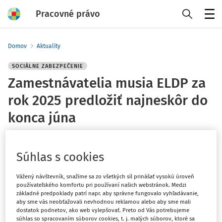
Pracovné právo
Menu
Domov
Aktuality
SOCIÁLNE ZABEZPEČENIE
Zamestnávatelia musia ELDP za
rok 2025 predložiť najneskôr do
konca júna
redakcia
Súhlas s cookies
Vydané
:
10. 6. 2026
1 minúta čítania
Vážený návštevník, snažíme sa zo všetkých síl prinášať vysokú úroveň
používateľského komfortu pri používaní našich webstránok. Medzi
Sociálna poisťovňa upozorňuje zamestnávateľov, ktorí
základné predpoklady patrí napr. aby správne fungovalo vyhľadávanie,
aby sme vás neobťažovali nevhodnou reklamou alebo aby sme mali
zamestnávajú
najviac 50 pracovníkov (vrátane)
a doteraz
dostatok podnetov, ako web vylepšovať. Preto od Vás potrebujeme
neodovzdali evidenčné listy dôchodkového poistenia
súhlas so spracovaním súborov cookies, t. j. malých súborov, ktoré sa