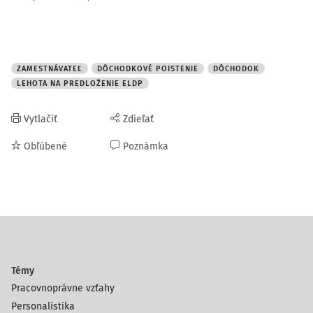
ZAMESTNÁVATEĽ
DÔCHODKOVÉ POISTENIE
DÔCHODOK
LEHOTA NA PREDLOŽENIE ELDP
Vytlačiť
Zdieľať
Obľúbené
Poznámka
Témy
Pracovnoprávne vzťahy
Personalistika