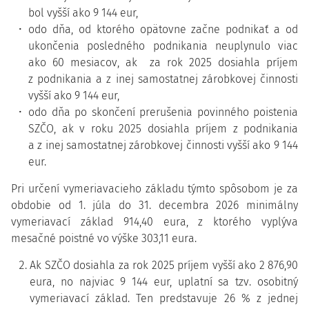
bol vyšší ako 9 144 eur,
odo dňa, od ktorého opätovne začne podnikať a od
ukončenia posledného podnikania neuplynulo viac
ako 60 mesiacov, ak za rok 2025 dosiahla príjem
z podnikania a z inej samostatnej zárobkovej činnosti
vyšší ako 9 144 eur,
odo dňa po skončení prerušenia povinného poistenia
SZČO, ak v roku 2025 dosiahla príjem z podnikania
a z inej samostatnej zárobkovej činnosti vyšší ako 9 144
eur.
Pri určení vymeriavacieho základu týmto spôsobom je za
obdobie od 1. júla do 31. decembra 2026 minimálny
vymeriavací základ 914,40 eura, z ktorého vyplýva
mesačné poistné vo výške 303,11 eura.
Ak SZČO dosiahla za rok 2025 príjem vyšší ako 2 876,90
eura, no najviac 9 144 eur, uplatní sa tzv. osobitný
vymeriavací základ. Ten predstavuje 26 % z jednej