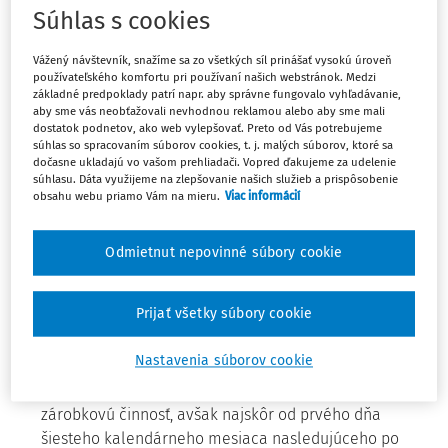
Súhlas s cookies
Odvodové prázdniny pre nových podnikateľov
Novela zavádza aj tzv. odvodové prázdniny. Začínajúce
Vážený návštevník, snažíme sa zo všetkých síl prinášať vysokú úroveň
používateľského komfortu pri používaní našich webstránok. Medzi
SZČO nebudú počas prvých mesiacov podnikania platiť
základné predpoklady patrí napr. aby správne fungovalo vyhľadávanie,
sociálne odvody. Povinné poistenie im vznikne až po
aby sme vás neobťažovali nevhodnou reklamou alebo aby sme mali
uplynutí šiestich mesiacov od začiatku podnikania.
dostatok podnetov, ako web vylepšovať. Preto od Vás potrebujeme
súhlas so spracovaním súborov cookies, t. j. malých súborov, ktoré sa
Následne budú spočiatku platiť nižšie poistné –
v roku
dočasne ukladajú vo vašom prehliadači. Vopred ďakujeme za udelenie
2026 je to 131,34 eura mesačne
súhlasu. Dáta využijeme na zlepšovanie našich služieb a prispôsobenie
obsahu webu priamo Vám na mieru.
Viac informácií
Vznik a prehodnocovanie poistenia
Odmietnut nepovinné súbory cookie
Povinné poistenie SZČO vzniká od prvého dňa šiesteho
mesiaca nasledujúceho po mesiaci, od ktorého SZČO:
Prijať všetky súbory cookie
je oprávnená na výkon alebo na prevádzkovanie
podnikania a inej samostatnej zárobkovej činnosti,
Nastavenia súborov cookie
alebo
podľa svojho
čestného vyhlásenia
vykonáva túto
zárobkovú činnosť, avšak najskôr od prvého dňa
šiesteho kalendárneho mesiaca nasledujúceho po