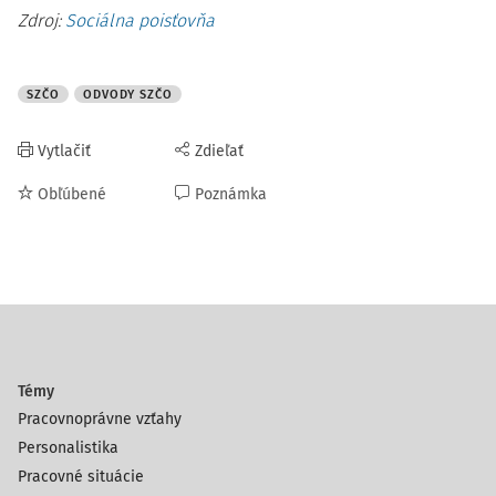
Zdroj:
Sociálna poisťovňa
SZČO
ODVODY SZČO
Vytlačiť
Zdieľať
Obľúbené
Poznámka
Témy
Pracovnoprávne vzťahy
Personalistika
Pracovné situácie