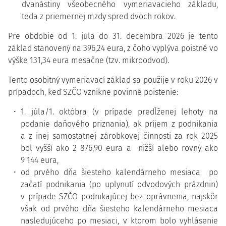
dvanástiny všeobecného vymeriavacieho základu,
teda z priemernej mzdy spred dvoch rokov.
Pre obdobie od 1. júla do 31. decembra 2026 je tento
základ stanovený na 396,24 eura, z čoho vyplýva poistné vo
výške 131,34 eura mesačne (tzv. mikroodvod).
Tento osobitný vymeriavací základ sa použije v roku 2026 v
prípadoch, keď SZČO vznikne povinné poistenie:
1. júla/1. októbra (v prípade predĺženej lehoty na
podanie daňového priznania), ak príjem z podnikania
a z inej samostatnej zárobkovej činnosti za rok 2025
bol vyšší ako 2 876,90 eura a nižší alebo rovný ako
9 144 eura,
od prvého dňa šiesteho kalendárneho mesiaca po
začatí podnikania (po uplynutí odvodových prázdnin)
v prípade SZČO podnikajúcej bez oprávnenia, najskôr
však od prvého dňa šiesteho kalendárneho mesiaca
nasledujúceho po mesiaci, v ktorom bolo vyhlásenie