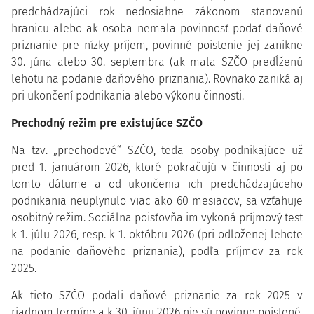
predchádzajúci rok nedosiahne zákonom stanovenú
hranicu alebo ak osoba nemala povinnosť podať daňové
priznanie pre nízky príjem, povinné poistenie jej zanikne
30. júna alebo 30. septembra
(ak mala SZČO predĺženú
lehotu na podanie daňového priznania). Rovnako zaniká aj
pri ukončení podnikania alebo výkonu činnosti.
Prechodný režim pre existujúce SZČO
Na tzv. „prechodové“ SZČO, teda osoby podnikajúce už
pred 1. januárom 2026, ktoré pokračujú v činnosti aj po
tomto dátume a od ukončenia ich predchádzajúceho
podnikania neuplynulo viac ako 60 mesiacov, sa vzťahuje
osobitný režim. Sociálna poisťovňa im vykoná príjmový test
k 1. júlu 2026, resp. k 1. októbru 2026 (pri odloženej lehote
na podanie daňového priznania), podľa príjmov za rok
2025.
Ak tieto SZČO podali daňové priznanie za rok 2025 v
riadnom termíne a k 30. júnu 2026 nie sú povinne poistené,