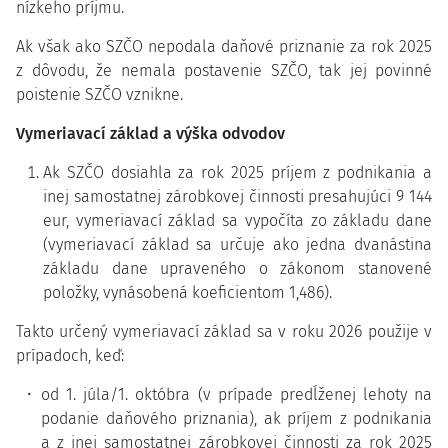
nízkeho príjmu.
Ak však ako SZČO nepodala daňové priznanie za rok 2025
z dôvodu, že nemala postavenie SZČO, tak jej povinné
poistenie SZČO vznikne.
Vymeriavací základ a výška odvodov
Ak SZČO dosiahla za rok 2025 príjem z podnikania a
inej samostatnej zárobkovej činnosti presahujúci 9 144
eur, vymeriavací základ sa vypočíta zo základu dane
(vymeriavací základ sa určuje ako jedna dvanástina
základu dane upraveného o zákonom stanovené
položky, vynásobená koeficientom 1,486).
Takto určený vymeriavací základ sa v roku 2026 použije v
prípadoch, keď:
od 1. júla/1. októbra (v prípade predĺženej lehoty na
podanie daňového priznania), ak príjem z podnikania
a z inej samostatnej zárobkovej činnosti za rok 2025