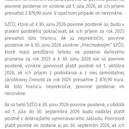
povinné poistenie im vznikne od 1. júla 2026, ak ich príjem
presiahol 2 876,90 eura. V opačnom prípade im nevznikne.
SZČO, ktoré už k 30. júnu 2026 povinne poistené sú, budú v
platení poistného pokračovať, ak ich príjem za rok 2025
presiahol túto hranicu. Ak ju neprekročili, povinné
poistenie im k 30. júnu 2026 zanikne. „Prechodovým“ SZČO,
ktoré majú predĺženú lehotu na podanie daňového
priznania za rok 2025 a k 30. júnu 2026 nie sú povinne
poistené, vznikne povinnosť platiť poistné od 1. októbra
2026, ak ich príjem z podnikania a z inej samostatnej
zárobkovej činnosti za rok 2025 presiahne 2 876,90 eura.
Ak túto hranicu neprekročia, povinné poistenie im
nevznikne.
Ak sú tieto SZČO k 30. júnu 2026 povinne poistené, v období
od 1. júla do 30. septembra 2026 budú naďalej platiť
poistné z doterajšieho vymeriavacieho základu. Povinnosť
platiť poistné im zostane aj po 30. septembri 2026, ak ich