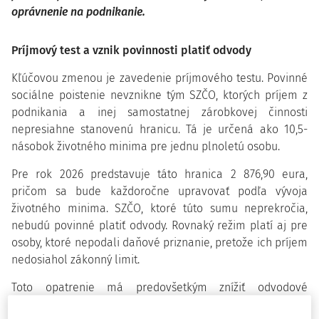
oprávnenie na podnikanie.
Príjmový test a vznik povinnosti platiť odvody
Kľúčovou zmenou je zavedenie príjmového testu. Povinné
sociálne poistenie nevznikne tým SZČO, ktorých príjem z
podnikania a inej samostatnej zárobkovej činnosti
nepresiahne stanovenú hranicu. Tá je určená ako 10,5-
násobok životného minima pre jednu plnoletú osobu.
Pre rok 2026 predstavuje táto hranica 2 876,90 eura,
pričom sa bude každoročne upravovať podľa vývoja
životného minima. SZČO, ktoré túto sumu neprekročia,
nebudú povinné platiť odvody. Rovnaký režim platí aj pre
osoby, ktoré nepodali daňové priznanie, pretože ich príjem
nedosiahol zákonný limit.
Toto opatrenie má predovšetkým znížiť odvodové
zaťaženie nízkopríjmových podnikateľov.