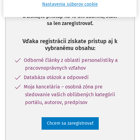
Nastavenia súborov cookie
Odomknite si prístup k odbornému obsahu
a získajte prístup na 10 dní zdarma, stačí
sa len zaregistrovať.
Vďaka registrácii získate prístup aj k
vybranému obsahu:
Odborné články z oblasti personalistiky a
pracovnoprávnych vzťahov
Databáza otázok a odpovedí
Moja kancelária – osobná zóna pre
sledovanie vašich obľúbených kategórií
portálu, autorov, predpisov
Chcem sa zaregistrovať