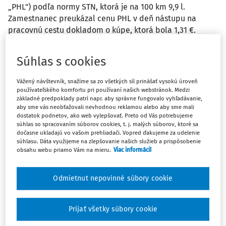
„PHL") podľa normy STN, ktorá je na 100 km 9,9 l.
Zamestnanec preukázal cenu PHL v deň nástupu na
pracovnú cestu dokladom o kúpe, ktorá bola 1,31 €.
Odpoveď
Súhlas s cookies
Vážený návštevník, snažíme sa zo všetkých síl prinášať vysokú úroveň
používateľského komfortu pri používaní našich webstránok. Medzi
Máte predplatné?
Prihláste sa
základné predpoklady patrí napr. aby správne fungovalo vyhľadávanie,
aby sme vás neobťažovali nevhodnou reklamou alebo aby sme mali
dostatok podnetov, ako web vylepšovať. Preto od Vás potrebujeme
súhlas so spracovaním súborov cookies, t. j. malých súborov, ktoré sa
dočasne ukladajú vo vašom prehliadači. Vopred ďakujeme za udelenie
súhlasu. Dáta využijeme na zlepšovanie našich služieb a prispôsobenie
Ups, zatiaľ ste si prečítali len
obsahu webu priamo Vám na mieru.
Viac informácií
začiatok...
Odmietnut nepovinné súbory cookie
Celý odborný obsah z tejto oblasti je
Prijať všetky súbory cookie
dostupný predplatiteľom portálu.