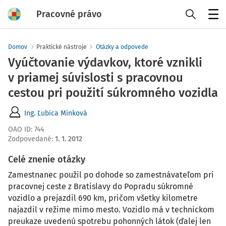
Pracovné právo
Menu
Domov
Praktické nástroje
Otázky a odpovede
Vyúčtovanie výdavkov, ktoré vznikli
v priamej súvislosti s pracovnou
cestou pri použití súkromného vozidla
Ing. Ľubica Minková
OAO ID
:
744
Zodpovedané
:
1. 1. 2012
Celé znenie otázky
Zamestnanec použil po dohode so zamestnávateľom pri
pracovnej ceste z Bratislavy do Popradu súkromné
vozidlo a prejazdil 690 km, pričom všetky kilometre
najazdil v režime mimo mesto. Vozidlo má v technickom
preukaze uvedenú spotrebu pohonných látok (ďalej len