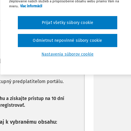
zlepšovanie našich služieb a prispôsobenie obsahu webu priamo Vám na
Poznámka
mieru.
Viac informácií
Prijať všetky súbory cookie
Máte predplatné?
Prihláste sa
Odmietnut nepovinné súbory cookie
Nastavenia súborov cookie
li len začiatok...
stupný predplatiteľom portálu.
 a získajte prístup na 10 dní
registrovať.
p aj k vybranému obsahu: