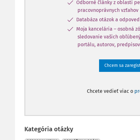
Odborné články z oblasti pe
pracovnoprávnych vzťahov
Databáza otázok a odpoved
Moja kancelária – osobná z
sledovanie vašich obľúbený
portálu, autorov, predpisov
Chcem sa zaregis
Chcete vedieť viac o
p
Kategória otázky