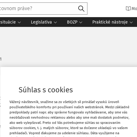
Mo
situácie
Legislatíva
BOZP
Praktické nástroje
1
Vytlačiť
Súhlas s cookies
ostatkovú hodnotu účtovnú aj daňovú. V
Vážený návštevník, snažíme sa zo všetkých síl prinášať vysokú úroveň
2009 nová plynová kotolňa, pretože
Obľúbené
používateľského komfortu pri používaní našich webstránok. Medzi základné
. Všetky náklady spojené s
predpoklady patrí napr. aby správne fungovalo vyhľadávanie, aby sme vás
neobťažovali nevhodnou reklamou alebo aby sme mali dostatok podnetov,
ntácie od dvoch rôznych dodávateľov,
ako web vylepšovať. Preto od Vás potrebujeme súhlas so spracovaním
Zdieľať
ie? Ide o technické zhodnotenie budovy?
súborov cookies, t. j. malých súborov, ktoré sa dočasne ukladajú vo vašom
prehliadači. Vopred ďakujeme za udelenie súhlasu. Dáta využijeme na