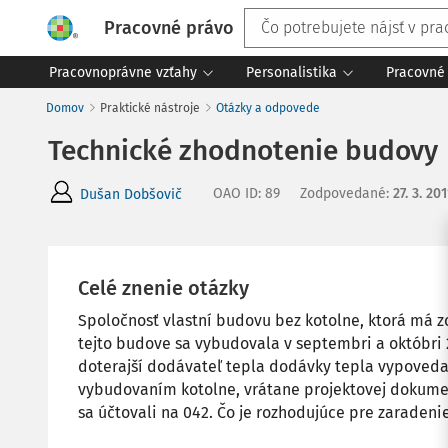
Pracovné právo
Pracovnoprávne vzťahy
Personalistika
Pracovné 
Domov
Praktické nástroje
Otázky a odpovede
Technické zhodnotenie budovy
OAO ID
:
89
Zodpovedané
:
27. 3. 201
Dušan Dobšovič
Celé znenie otázky
Spoločnosť vlastní budovu bez kotolne, ktorá má z
tejto budove sa vybudovala v septembri a októbri 
doterajší dodávateľ tepla dodávky tepla vypovedal
vybudovaním kotolne, vrátane projektovej dokume
sa účtovali na 042. Čo je rozhodujúce pre zaraden