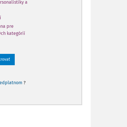
rsonalistiky a
í
óna pre
ch kategórií
trovať
redplatnom
?