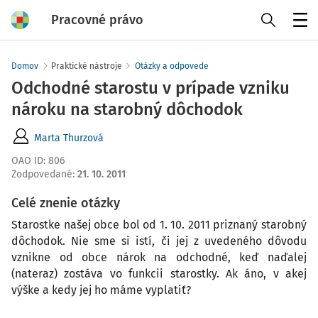
Pracovné právo
Menu
Domov
Praktické nástroje
Otázky a odpovede
Odchodné starostu v prípade vzniku
nároku na starobný dôchodok
Marta Thurzová
OAO ID
:
806
Zodpovedané
:
21. 10. 2011
Celé znenie otázky
Starostke našej obce bol od 1. 10. 2011 priznaný starobný
dôchodok. Nie sme si istí, či jej z uvedeného dôvodu
vznikne od obce nárok na odchodné, keď naďalej
(nateraz) zostáva vo funkcii starostky. Ak áno, v akej
výške a kedy jej ho máme vyplatiť?