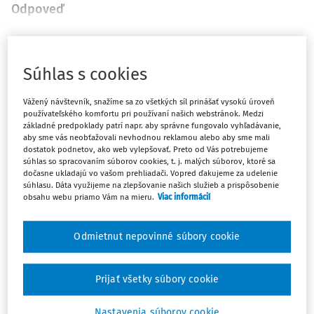
Odpoveď
Máte predplatné?
Prihláste sa
Súhlas s cookies
Vážený návštevník, snažíme sa zo všetkých síl prinášať vysokú úroveň
používateľského komfortu pri používaní našich webstránok. Medzi
základné predpoklady patrí napr. aby správne fungovalo vyhľadávanie,
aby sme vás neobťažovali nevhodnou reklamou alebo aby sme mali
Ups, zatiaľ ste si prečítali len
dostatok podnetov, ako web vylepšovať. Preto od Vás potrebujeme
začiatok...
súhlas so spracovaním súborov cookies, t. j. malých súborov, ktoré sa
dočasne ukladajú vo vašom prehliadači. Vopred ďakujeme za udelenie
súhlasu. Dáta využijeme na zlepšovanie našich služieb a prispôsobenie
obsahu webu priamo Vám na mieru.
Viac informácií
Celý odborný obsah z tejto oblasti je
dostupný predplatiteľom portálu.
Odmietnut nepovinné súbory cookie
Odomknite si prístup k odbornému obsahu
Prijať všetky súbory cookie
a získajte prístup na 10 dní zdarma, stačí
sa len zaregistrovať.
Nastavenia súborov cookie