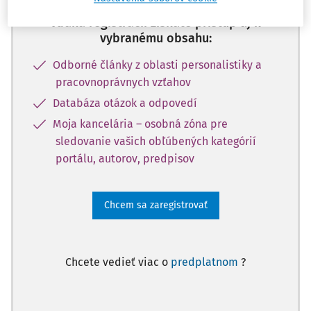
Vďaka registrácii získate prístup aj k
vybranému obsahu:
Odborné články z oblasti personalistiky a
pracovnoprávnych vzťahov
Databáza otázok a odpovedí
Moja kancelária – osobná zóna pre
sledovanie vašich obľúbených kategórií
portálu, autorov, predpisov
Chcem sa zaregistrovať
Chcete vedieť viac o
predplatnom
?