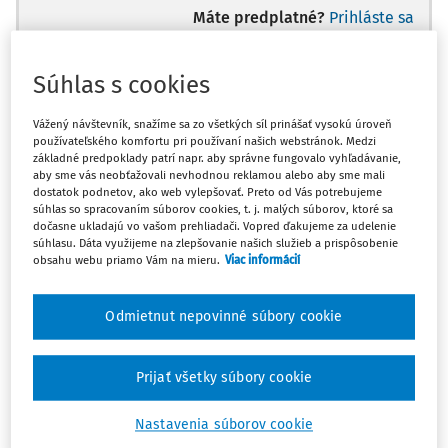
Máte predplatné?
Prihláste sa
Súhlas s cookies
Vážený návštevník, snažíme sa zo všetkých síl prinášať vysokú úroveň
Ups, zatiaľ ste si prečítali len
používateľského komfortu pri používaní našich webstránok. Medzi
začiatok...
základné predpoklady patrí napr. aby správne fungovalo vyhľadávanie,
aby sme vás neobťažovali nevhodnou reklamou alebo aby sme mali
dostatok podnetov, ako web vylepšovať. Preto od Vás potrebujeme
súhlas so spracovaním súborov cookies, t. j. malých súborov, ktoré sa
Celý odborný obsah z tejto oblasti je
dočasne ukladajú vo vašom prehliadači. Vopred ďakujeme za udelenie
súhlasu. Dáta využijeme na zlepšovanie našich služieb a prispôsobenie
dostupný predplatiteľom portálu.
obsahu webu priamo Vám na mieru.
Viac informácií
Odomknite si prístup k odbornému obsahu
Odmietnut nepovinné súbory cookie
a získajte prístup na 10 dní zdarma, stačí
sa len zaregistrovať.
Prijať všetky súbory cookie
Vďaka registrácii získate prístup aj k
Nastavenia súborov cookie
vybranému obsahu: