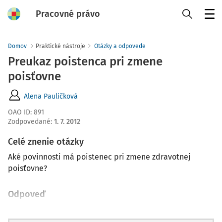
Pracovné právo
Menu
Domov
Praktické nástroje
Otázky a odpovede
Preukaz poistenca pri zmene
poisťovne
Alena Pauličková
OAO ID
:
891
Zodpovedané
:
1. 7. 2012
Celé znenie otázky
Aké povinnosti má poistenec pri zmene zdravotnej
poisťovne?
Odpoveď