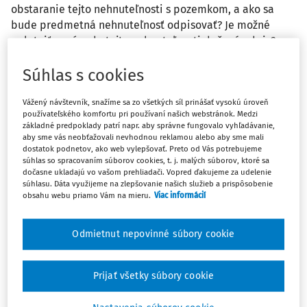
obstaranie tejto nehnuteľnosti s pozemkom, a ako sa
bude predmetná nehnuteľnosť odpisovať? Je možné
uplatniť v prípade tejto nehnuteľnosti daňový odpis?
Súhlas s cookies
Odpoveď
Vážený návštevník, snažíme sa zo všetkých síl prinášať vysokú úroveň
používateľského komfortu pri používaní našich webstránok. Medzi
Máte predplatné?
Prihláste sa
základné predpoklady patrí napr. aby správne fungovalo vyhľadávanie,
aby sme vás neobťažovali nevhodnou reklamou alebo aby sme mali
dostatok podnetov, ako web vylepšovať. Preto od Vás potrebujeme
súhlas so spracovaním súborov cookies, t. j. malých súborov, ktoré sa
dočasne ukladajú vo vašom prehliadači. Vopred ďakujeme za udelenie
súhlasu. Dáta využijeme na zlepšovanie našich služieb a prispôsobenie
obsahu webu priamo Vám na mieru.
Viac informácií
Ups, zatiaľ ste si prečítali len
začiatok...
Odmietnut nepovinné súbory cookie
Celý odborný obsah z tejto oblasti je
Prijať všetky súbory cookie
dostupný predplatiteľom portálu.