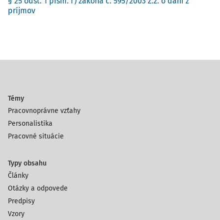
§ 25 odst. 1 písm. f) zákona č. 595/2003 Z.z. o dani z
príjmov
Témy
Pracovnoprávne vzťahy
Personalistika
Pracovné situácie
Typy obsahu
Články
Otázky a odpovede
Predpisy
Vzory