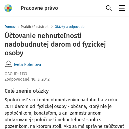
Pracovné právo
Menu
Domov
Praktické nástroje
Otázky a odpovede
Účtovanie nehnuteľnosti
nadobudnutej darom od fyzickej
osoby
Iveta Kolenová
OAO ID
:
1133
Zodpovedané
:
16. 3. 2012
Celé znenie otázky
Spoločnosť s ručením obmedzeným nadobudla v roku
2011 darom od fyzickej osoby - občana, ktorý nie je
spoločníkom, konateľom, a ani zamestnancom
obdarovanej spoločnosti nehnuteľnosť spolu s
pozemkom, na ktorom stojí. Ako sa má správne zaúčtovať