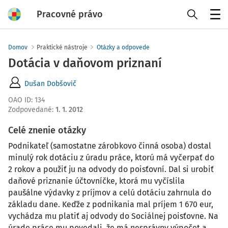
Pracovné právo
Menu
Domov
Praktické nástroje
Otázky a odpovede
Dotácia v daňovom priznaní
Dušan Dobšovič
OAO ID
:
134
Zodpovedané
:
1. 1. 2012
Celé znenie otázky
Podnikateľ (samostatne zárobkovo činná osoba) dostal
minulý rok dotáciu z úradu práce, ktorú má vyčerpať do
2 rokov a použiť ju na odvody do poisťovní. Dal si urobiť
daňové priznanie účtovníčke, ktorá mu vyčíslila
paušálne výdavky z príjmov a celú dotáciu zahrnula do
základu dane. Keďže z podnikania mal príjem 1 670 eur,
vychádza mu platiť aj odvody do Sociálnej poisťovne. Na
úrade práce mu povedali, že má nesprávny výpočet a