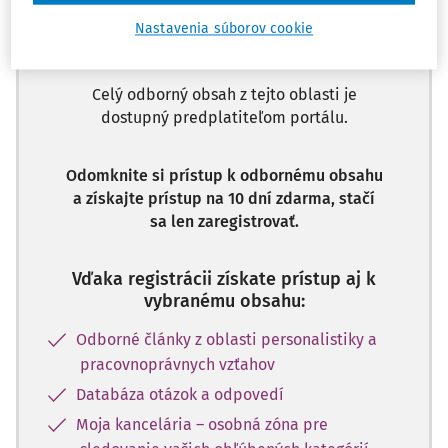
Ups, zatiaľ ste si prečítali len
začiatok...
Nastavenia súborov cookie
Celý odborný obsah z tejto oblasti je
dostupný predplatiteľom portálu.
Odomknite si prístup k odbornému obsahu
a získajte prístup na 10 dní zdarma, stačí
sa len zaregistrovať.
Vďaka registrácii získate prístup aj k
vybranému obsahu:
Odborné články z oblasti personalistiky a
pracovnoprávnych vzťahov
Databáza otázok a odpovedí
Moja kancelária – osobná zóna pre