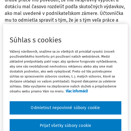
dotáciu mal časovo rozdeliť podľa skutočných výdavkov,
ako mal uvedené v podnikateľskom zámere. Účtovníčka
mu to odmietla spraviť s tým, že je s tým veľa práce a
navyše, že sa nedá prejsť z paušálnych výdavkov na
skutočné, aby dotáciu rozlíšil. Môže podať dodatočné
Súhlas s cookies
daňové priznanie s tým, že účtovníctvo prerobí na
skutočné výdavky, aby mohol alikvotnú časť dotácie dať
Vážený návštevník, snažíme sa zo všetkých síl prinášať vysokú úroveň
do príjmu a zvyšnú uvedie vo výkaze o majetku
používateľského komfortu pri používaní našich webstránok. Medzi
a záväzkoch?
základné predpoklady patrí napr. aby správne fungovalo vyhľadávanie,
aby sme vás neobťažovali nevhodnou reklamou alebo aby sme mali
dostatok podnetov, ako web vylepšovať. Preto od Vás potrebujeme
Odpoveď
súhlas so spracovaním súborov cookies, t. j. malých súborov, ktoré sa
dočasne ukladajú vo vašom prehliadači. Vopred ďakujeme za udelenie
súhlasu. Dáta využijeme na zlepšovanie našich služieb a prispôsobenie
obsahu webu priamo Vám na mieru.
Viac informácií
Máte predplatné?
Prihláste sa
Odmietnut nepovinné súbory cookie
Prijať všetky súbory cookie