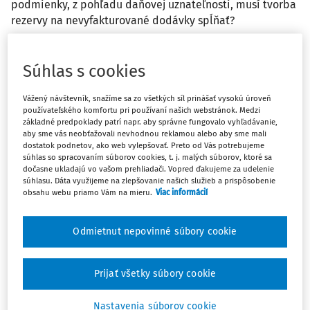
podmienky, z pohľadu daňovej uznateľnosti, musí tvorba
rezervy na nevyfakturované dodávky spĺňať?
Odpoveď
Súhlas s cookies
Vážený návštevník, snažíme sa zo všetkých síl prinášať vysokú úroveň
Máte predplatné?
Prihláste sa
používateľského komfortu pri používaní našich webstránok. Medzi
základné predpoklady patrí napr. aby správne fungovalo vyhľadávanie,
aby sme vás neobťažovali nevhodnou reklamou alebo aby sme mali
dostatok podnetov, ako web vylepšovať. Preto od Vás potrebujeme
súhlas so spracovaním súborov cookies, t. j. malých súborov, ktoré sa
dočasne ukladajú vo vašom prehliadači. Vopred ďakujeme za udelenie
súhlasu. Dáta využijeme na zlepšovanie našich služieb a prispôsobenie
Ups, zatiaľ ste si prečítali len
obsahu webu priamo Vám na mieru.
Viac informácií
začiatok...
Odmietnut nepovinné súbory cookie
Celý odborný obsah z tejto oblasti je
dostupný predplatiteľom portálu.
Prijať všetky súbory cookie
Nastavenia súborov cookie
Odomknite si prístup k odbornému obsahu