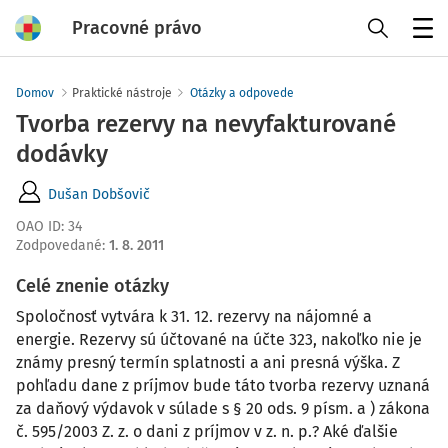
Pracovné právo
Menu
Domov
Praktické nástroje
Otázky a odpovede
Tvorba rezervy na nevyfakturované
dodávky
Dušan Dobšovič
OAO ID
:
34
Zodpovedané
:
1. 8. 2011
Celé znenie otázky
Spoločnosť vytvára k 31. 12. rezervy na nájomné a
energie. Rezervy sú účtované na účte 323, nakoľko nie je
známy presný termín splatnosti a ani presná výška. Z
pohľadu dane z príjmov bude táto tvorba rezervy uznaná
za daňový výdavok v súlade s § 20 ods. 9 písm. a ) zákona
č. 595/2003 Z. z. o dani z príjmov v z. n. p.? Aké ďalšie