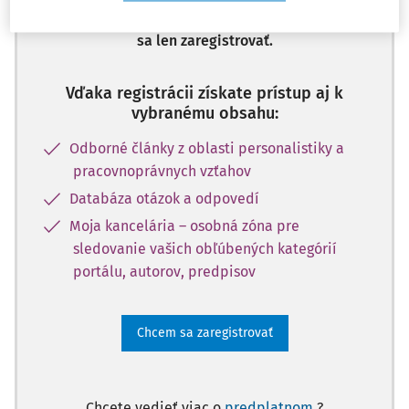
a získajte prístup na 10 dní zdarma, stačí
sa len zaregistrovať.
Vďaka registrácii získate prístup aj k
vybranému obsahu:
Odborné články z oblasti personalistiky a
pracovnoprávnych vzťahov
Databáza otázok a odpovedí
Moja kancelária – osobná zóna pre
sledovanie vašich obľúbených kategórií
portálu, autorov, predpisov
Chcem sa zaregistrovať
Chcete vedieť viac o
predplatnom
?