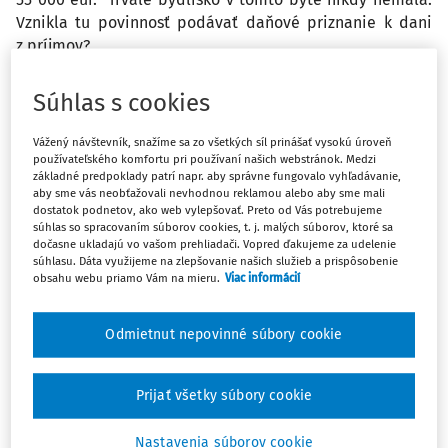
Vznikla tu povinnosť podávať daňové priznanie k dani
z príjmov?
Odpoveď
Súhlas s cookies
Vážený návštevník, snažíme sa zo všetkých síl prinášať vysokú úroveň
používateľského komfortu pri používaní našich webstránok. Medzi
Máte predplatné?
Prihláste sa
základné predpoklady patrí napr. aby správne fungovalo vyhľadávanie,
aby sme vás neobťažovali nevhodnou reklamou alebo aby sme mali
dostatok podnetov, ako web vylepšovať. Preto od Vás potrebujeme
súhlas so spracovaním súborov cookies, t. j. malých súborov, ktoré sa
dočasne ukladajú vo vašom prehliadači. Vopred ďakujeme za udelenie
súhlasu. Dáta využijeme na zlepšovanie našich služieb a prispôsobenie
obsahu webu priamo Vám na mieru.
Viac informácií
Ups, zatiaľ ste si prečítali len
začiatok...
Odmietnut nepovinné súbory cookie
Celý odborný obsah z tejto oblasti je
Prijať všetky súbory cookie
dostupný predplatiteľom portálu.
Nastavenia súborov cookie