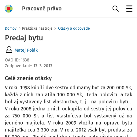
Pracovné právo
Menu
Domov
Praktické nástroje
Otázky a odpovede
Predaj bytu
Matej Polák
OAO ID
:
1638
Zodpovedané
:
13. 3. 2013
Celé znenie otázky
V roku 1998 kúpili dve sestry od mamy byt za 200 000 Sk,
každá z nich zaplatila 100 000 Sk, teda polovicu a tak
bol aj vystavený list vlastníctva, t. j. na polovicu bytu.
V roku 2008 jedna z nich odkúpila od sestry jej polovicu
za 750 000 Sk a list vlastníctva bol vystavený už na
jedného majiteľa. V roku 2009 vložila na opravu bytu
majiteľka cca 3 300 eur. V roku 2012 však byt predala za
55 000 eur. Trvalé bydlisko v tomto byte nikdy nemala.