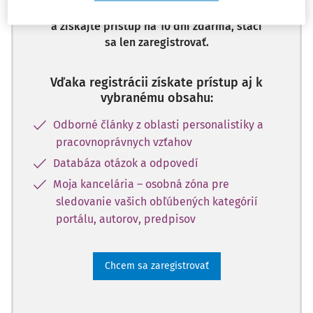
Odomknite si prístup k odbornému obsahu
a získajte prístup na 10 dní zdarma, stačí
sa len zaregistrovať.
Vďaka registrácii získate prístup aj k
vybranému obsahu:
Odborné články z oblasti personalistiky a
pracovnoprávnych vzťahov
Databáza otázok a odpovedí
Moja kancelária – osobná zóna pre
sledovanie vašich obľúbených kategórií
portálu, autorov, predpisov
Chcem sa zaregistrovať