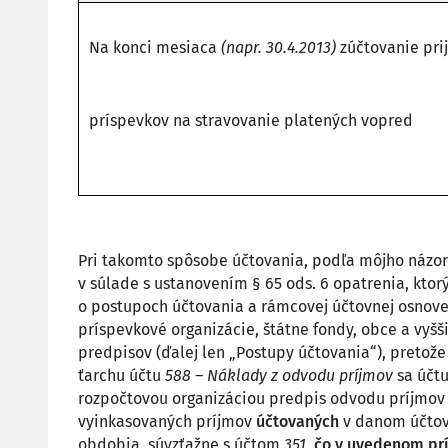
Na konci mesiaca
(napr. 30.4.2013)
zúčtovanie pri
príspevkov na stravovanie platených vopred
Pri takomto spôsobe účtovania, podľa môjho názo
v súlade s ustanovením § 65 ods. 6 opatrenia, kto
o postupoch účtovania a rámcovej účtovnej osnove
príspevkové organizácie, štátne fondy, obce a vyšš
predpisov (ďalej len „Postupy účtovania“), pretož
ťarchu účtu
588 – Náklady z odvodu príjmov
sa účtu
rozpočtovou organizáciou predpis odvodu príjmov 
vyinkasovaných príjmov
účtovaných
v danom účto
obdobia, súvzťažne s účtom
351
,
čo v uvedenom prí