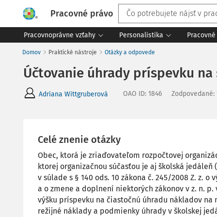
Pracovné právo
Pracovnoprávne vzťahy
Personalistika
Pracovné 
Domov
Praktické nástroje
Otázky a odpovede
Účtovanie úhrady príspevku na s
OAO ID
:
1846
Zodpovedané
:
Adriana Wittgruberová
Celé znenie otázky
Obec, ktorá je zriaďovateľom rozpočtovej organizá
ktorej organizačnou súčasťou je aj školská jedáleň (
v súlade s § 140 ods. 10 zákona č. 245/2008 Z. z. o 
a o zmene a doplnení niektorých zákonov v z. n. p
výšku príspevku na čiastočnú úhradu nákladov na 
režijné náklady a podmienky úhrady v školskej jedá