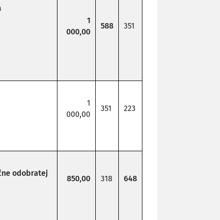
a
1
588
351
000,00
1
351
223
000,00
čne odobratej
850,00
318
648