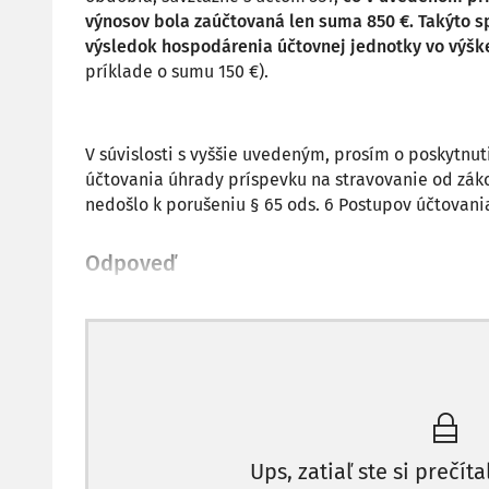
výnosov bola zaúčtovaná len suma 850 €. Takýto 
výsledok hospodárenia účtovnej jednotky vo výšk
príklade o sumu 150 €).
V súvislosti s vyššie uvedeným, prosím o poskytn
účtovania úhrady príspevku na stravovanie od zák
nedošlo k porušeniu § 65 ods. 6 Postupov účtovani
Odpoveď
Ups, zatiaľ ste si prečíta