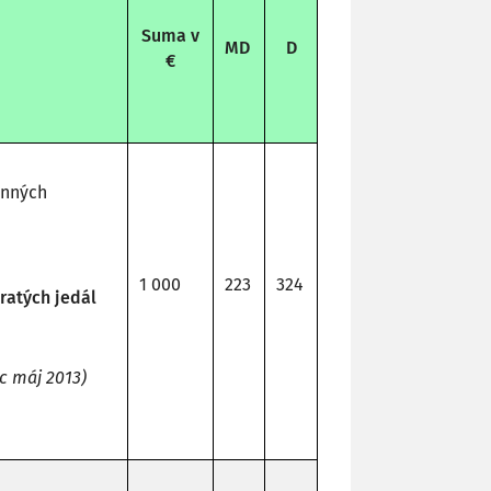
Suma v
MD
D
€
onných
1 000
223
324
atých jedál
ac máj 2013)