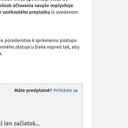
spôsob účtovania navyše ovplyvňuje
e vzniknutého preplatku
(v uvedenom
utie poradenstva k správnemu postupu
onného zástupcu žiaka vopred tak, aby
a.
Máte predplatné?
Prihláste sa
li len začiatok...