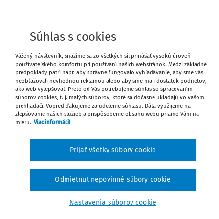
vinný uhrádzať príspevok na stravovanie
Poznámka
i na základe predpokladaného počtu
 mesiac máj 2013 je zákonný zástupca
Súhlas s cookies
neskôr do 20. 4. 2013.
Vážený návštevník, snažíme sa zo všetkých síl prinášať vysokú úroveň
používateľského komfortu pri používaní našich webstránok. Medzi základné
predpoklady patrí napr. aby správne fungovalo vyhľadávanie, aby sme vás
té úhrady príspevku na stravovanie od
neobťažovali nevhodnou reklamou alebo aby sme mali dostatok podnetov,
ríjmovom rozpočtovom účte, ktoré
ako web vylepšovať. Preto od Vás potrebujeme súhlas so spracovaním
súvisiace so stravovaním v školskej
súborov cookies, t. j. malých súborov, ktoré sa dočasne ukladajú vo vašom
prehliadači. Vopred ďakujeme za udelenie súhlasu. Dáta využijeme na
t. j. postupuje podľa § 22 ods. 4 zákona
zlepšovanie našich služieb a prispôsobenie obsahu webu priamo Vám na
ej správy a o zmene a doplnení
mieru.
Viac informácií
nie podľa § 23 ods. 3 citovaného
Prijať všetky súbory cookie
Odmietnut nepovinné súbory cookie
žnom mesiaci:
Nastavenia súborov cookie