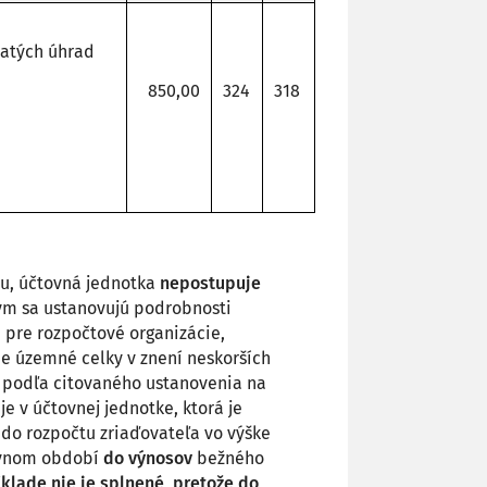
jatých úhrad
850,00
324
318
ru, účtovná jednotka
nepostupuje
rým sa ustanovujú podrobnosti
 pre rozpočtové organizácie,
ie územné celky v znení neskorších
e podľa citovaného ustanovenia na
je v účtovnej jednotke, ktorá je
do rozpočtu zriaďovateľa vo výške
vnom období
do výnosov
bežného
klade nie je splnené, pretože do