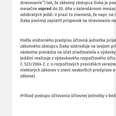
stravovanie“) tak, že zákonný zástupca žiaka je po
mesačne
vopred
do 20. dňa v kalendárnom mesiac
odobratých jedál. V praxi to znamená, že napr. na
žiaka povinný zaplatiť príspevok na stravovanie naj
Podľa vnútorného predpisu účtovná jednotka prija
zákonného zástupcu žiaka sústreďuje na svojom p
následne prevádza na účet zriaďovateľa a výdavky 
jedálni realizuje z výdavkového rozpočtového účtu (
č. 523/2004 Z. z. o rozpočtových pravidlách verejn
niektorých zákonov v znení neskorších predpisov a 
zákona).
Príklad postupu účtovania účtovnej jednotky v be