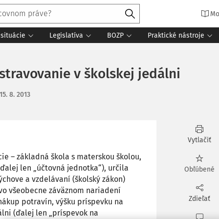
Mo
situácie
Legislatíva
BOZP
Praktické nástroje
travovanie v školskej jedálni
15. 8. 2013
Vytlačiť
cie – základná škola s materskou školou,
ďalej len „účtovná jednotka“), určila
Obľúbené
výchove a vzdelávaní (školský zákon)
. vo všeobecne záväznom nariadení
Zdieľať
nákup potravín, výšku príspevku na
lni (ďalej len „príspevok na