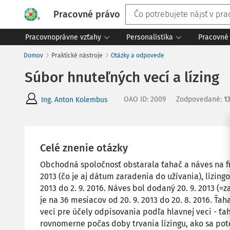
Pracovné právo
Pracovnoprávne vzťahy
Personalistika
Pracovné 
Domov
Praktické nástroje
Otázky a odpovede
Súbor hnuteľných vecí a lízing
OAO ID
:
2009
Zodpovedané
:
13
Ing. Anton Kolembus
Celé znenie otázky
Obchodná spoločnosť obstarala ťahač a náves na fin
2013 (čo je aj dátum zaradenia do užívania), lízing
2013 do 2. 9. 2016. Náves bol dodaný 20. 9. 2013 (=
je na 36 mesiacov od 20. 9. 2013 do 20. 8. 2016. Ťa
vecí pre účely odpisovania podľa hlavnej veci - ť
rovnomerne počas doby trvania lízingu, ako sa po