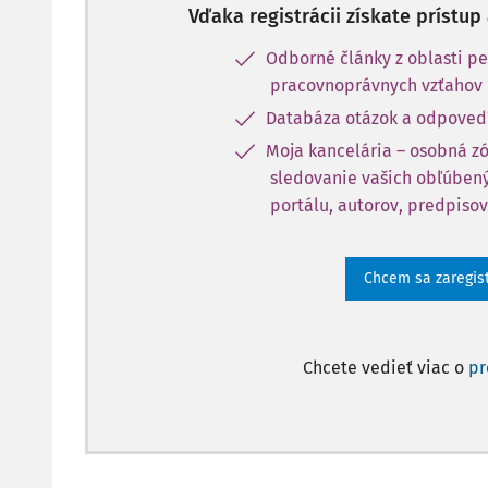
Vďaka registrácii získate prístu
Odborné články z oblasti pe
pracovnoprávnych vzťahov
Databáza otázok a odpoved
Moja kancelária – osobná z
sledovanie vašich obľúbený
portálu, autorov, predpisov
Chcem sa zaregis
Chcete vedieť viac o
p