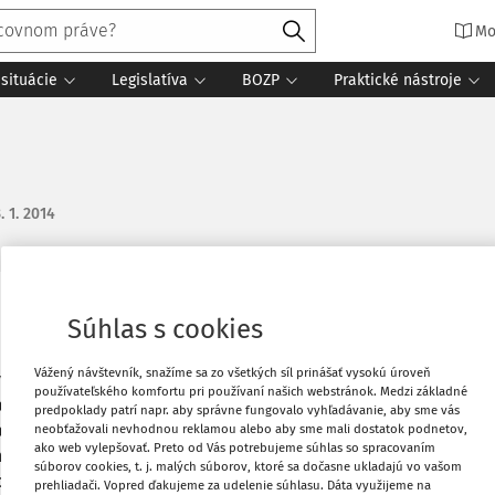
Mo
situácie
Legislatíva
BOZP
Praktické nástroje
. 1. 2014
Vytlačiť
Súhlas s cookies
ančný lízing. Ťahač bol dodaný 2. 10.
Vážený návštevník, snažíme sa zo všetkých síl prinášať vysokú úroveň
ová zmluva je na 36 mesiacov od 2. 10.
Obľúbené
používateľského komfortu pri používaní našich webstránok. Medzi základné
zaradenie do užívania), lízingová zmluva
predpoklady patrí napr. aby správne fungovalo vyhľadávanie, aby sme vás
hač a náves budú tvoriť súbor hnuteľných
neobťažovali nevhodnou reklamou alebo aby sme mali dostatok podnetov,
Zdieľať
ako web vylepšovať. Preto od Vás potrebujeme súhlas so spracovaním
ahača. Podľa zákona sa daňovo odpisuje
súborov cookies, t. j. malých súborov, ktoré sa dočasne ukladajú vo vašom
tom vysporiadať s odpisom za mesiac
prehliadači. Vopred ďakujeme za udelenie súhlasu. Dáta využijeme na