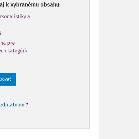
p aj k vybranému obsahu:
rsonalistiky a
í
óna pre
ch kategórií
trovať
redplatnom
?