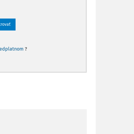
trovať
redplatnom
?