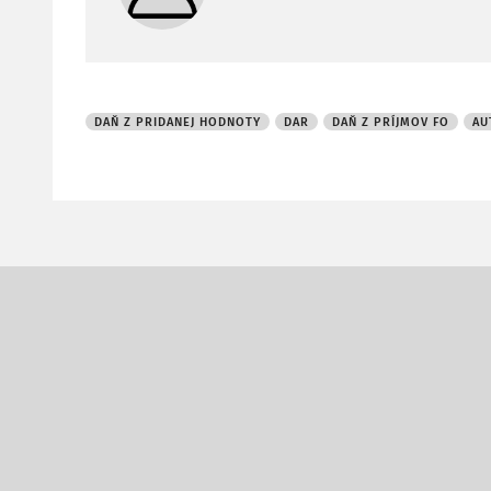
DAŇ Z PRIDANEJ HODNOTY
DAR
DAŇ Z PRÍJMOV FO
AU