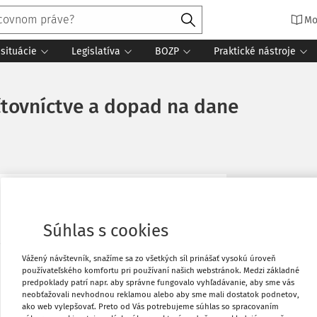
Mo
situácie
Legislatíva
BOZP
Praktické nástroje
čtovníctve a dopad na dane
Vytlačiť
do vlastníctva osobný automobil –
Súhlas s cookies
oznámil výšku výhry, ktorá je 14 330 € s
Obľúbené
metom zdanenia za rok 2013 a spoločnosť
Vážený návštevník, snažíme sa zo všetkých síl prinášať vysokú úroveň
používateľského komfortu pri používaní našich webstránok. Medzi základné
predpoklady patrí napr. aby správne fungovalo vyhľadávanie, aby sme vás
Zdieľať
neobťažovali nevhodnou reklamou alebo aby sme mali dostatok podnetov,
ako web vylepšovať. Preto od Vás potrebujeme súhlas so spracovaním