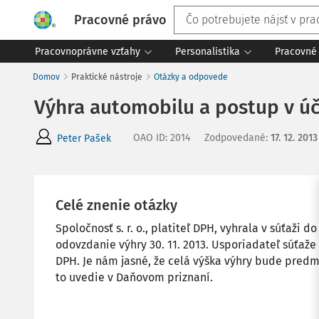
Pracovné právo
Pracovnoprávne vzťahy
Personalistika
Pracovné 
Domov
Praktické nástroje
Otázky a odpovede
Výhra automobilu a postup v ú
OAO ID
:
2014
Zodpovedané
:
17. 12. 2013
Peter Pašek
Celé znenie otázky
Spoločnosť s. r. o., platiteľ DPH, vyhrala v súťaži 
odovzdanie výhry 30. 11. 2013. Usporiadateľ súťaže 
DPH. Je nám jasné, že celá výška výhry bude pred
to uvedie v Daňovom priznaní.