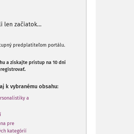
li len začiatok...
stupný predplatiteľom portálu.
 a získajte prístup na 10 dní
registrovať.
p aj k vybranému obsahu:
rsonalistiky a
í
óna pre
ch kategórií