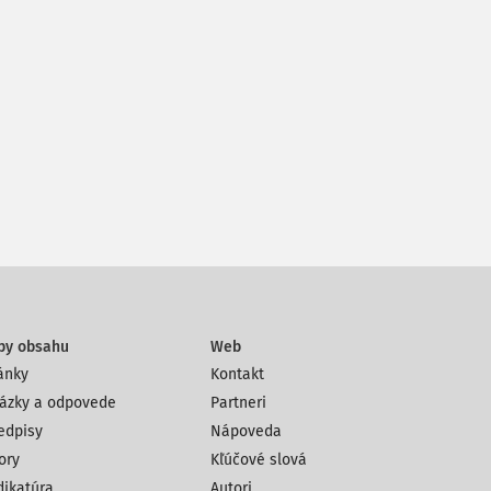
py obsahu
Web
ánky
Kontakt
ázky a odpovede
Partneri
edpisy
Nápoveda
ory
Kľúčové slová
dikatúra
Autori