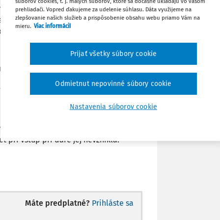
súborov cookies, t. j. malých súborov, ktoré sa dočasne ukladajú vo vašom
nto automobil vo výške 14 330 € ako
Poznámka
prehliadači. Vopred ďakujeme za udelenie súhlasu. Dáta využijeme na
zlepšovanie našich služieb a prispôsobenie obsahu webu priamo Vám na
 mali - aby sme zreálnili hodnotu v
mieru.
Viac informácií
o odpisovať.
Prijať všetky súbory cookie
om daňovom priznaní za rok 2013 - môže
y z podnikania za minulé obdobia.
Odmietnut nepovinné súbory cookie
jmy za rok 2013.
Nastavenia súborov cookie
mobil neskoršie predať, musí odviesť
 pri vstup pri dare jej nevznikla.
Máte predplatné?
Prihláste sa