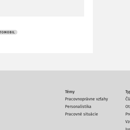
TOMOBIL
Témy
Ty
Pracovnoprávne vzťahy
Čl
Personalistika
Ot
Pracovné situácie
Pr
Vz
Ju