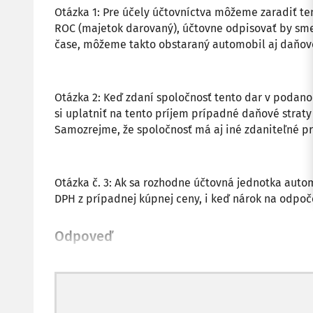
Otázka 1: Pre účely účtovníctva môžeme zaradiť te
ROC (majetok darovaný), účtovne odpisovať by sme
čase, môžeme takto obstaraný automobil aj daňov
Otázka 2: Keď zdaní spoločnosť tento dar v podan
si uplatniť na tento príjem prípadné daňové strat
Samozrejme, že spoločnosť má aj iné zdaniteľné prí
Otázka č. 3: Ak sa rozhodne účtovná jednotka auto
DPH z prípadnej kúpnej ceny, i keď nárok na odpočet
Odpoveď