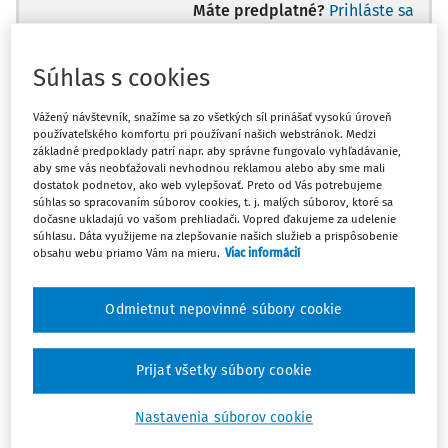
Máte predplatné?
Prihláste sa
Súhlas s cookies
Vážený návštevník, snažíme sa zo všetkých síl prinášať vysokú úroveň
Ups, zatiaľ ste si prečítali len
používateľského komfortu pri používaní našich webstránok. Medzi
začiatok...
základné predpoklady patrí napr. aby správne fungovalo vyhľadávanie,
aby sme vás neobťažovali nevhodnou reklamou alebo aby sme mali
dostatok podnetov, ako web vylepšovať. Preto od Vás potrebujeme
súhlas so spracovaním súborov cookies, t. j. malých súborov, ktoré sa
Celý odborný obsah z tejto oblasti je
dočasne ukladajú vo vašom prehliadači. Vopred ďakujeme za udelenie
súhlasu. Dáta využijeme na zlepšovanie našich služieb a prispôsobenie
dostupný predplatiteľom portálu.
obsahu webu priamo Vám na mieru.
Viac informácií
Odomknite si prístup k odbornému obsahu
Odmietnut nepovinné súbory cookie
a získajte prístup na 10 dní zdarma, stačí
sa len zaregistrovať.
Prijať všetky súbory cookie
Vďaka registrácii získate prístup aj k
Nastavenia súborov cookie
vybranému obsahu: