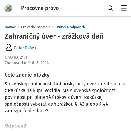
Pracovné právo
Menu
Domov
Praktické nástroje
Otázky a odpovede
Zahraničný úver - zrážková daň
Peter Pašek
OAO ID
:
2171
Zodpovedané
:
6. 5. 2014
Celé znenie otázky
Slovenskej spoločnosti bol poskytnutý úver zo zahraničia
z Rakúska na kúpu vozidla. Má slovenská spoločnosť
povinnosť pri platené úrokov z úveru Rakúskej
spoločnosti vyberať daň zrážkou § 43 alebo § 44
zabezpečenie dane?
Odpoveď