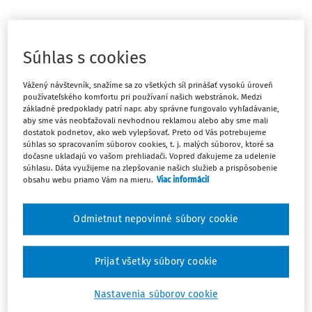
Máte predplatné?
Prihláste sa
Súhlas s cookies
Vážený návštevník, snažíme sa zo všetkých síl prinášať vysokú úroveň
používateľského komfortu pri používaní našich webstránok. Medzi
základné predpoklady patrí napr. aby správne fungovalo vyhľadávanie,
Ups, zatiaľ ste si prečítali len
aby sme vás neobťažovali nevhodnou reklamou alebo aby sme mali
dostatok podnetov, ako web vylepšovať. Preto od Vás potrebujeme
začiatok...
súhlas so spracovaním súborov cookies, t. j. malých súborov, ktoré sa
dočasne ukladajú vo vašom prehliadači. Vopred ďakujeme za udelenie
súhlasu. Dáta využijeme na zlepšovanie našich služieb a prispôsobenie
obsahu webu priamo Vám na mieru.
Viac informácií
Celý odborný obsah z tejto oblasti je
dostupný predplatiteľom portálu.
Odmietnut nepovinné súbory cookie
Odomknite si prístup k odbornému obsahu
a získajte prístup na 10 dní zdarma, stačí
Prijať všetky súbory cookie
sa len zaregistrovať.
Nastavenia súborov cookie