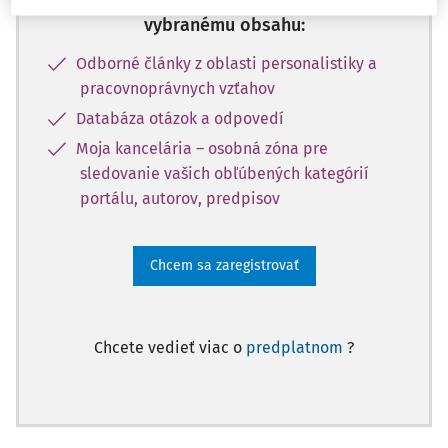
Vďaka registrácii získate prístup aj k
vybranému obsahu:
Odborné články z oblasti personalistiky a
pracovnoprávnych vzťahov
Databáza otázok a odpovedí
Moja kancelária – osobná zóna pre
sledovanie vašich obľúbených kategórií
portálu, autorov, predpisov
Chcem sa zaregistrovať
Chcete vedieť viac o
predplatnom
?