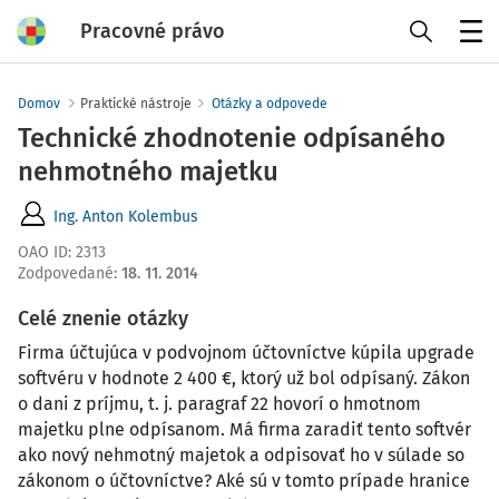
Pracovné právo
Menu
Domov
Praktické nástroje
Otázky a odpovede
Technické zhodnotenie odpísaného
nehmotného majetku
Ing. Anton Kolembus
OAO ID
:
2313
Zodpovedané
:
18. 11. 2014
Celé znenie otázky
Firma účtujúca v podvojnom účtovníctve kúpila upgrade
softvéru v hodnote 2 400 €, ktorý už bol odpísaný. Zákon
o dani z príjmu, t. j. paragraf 22 hovorí o hmotnom
majetku plne odpísanom. Má firma zaradiť tento softvér
ako nový nehmotný majetok a odpisovať ho v súlade so
zákonom o účtovníctve? Aké sú v tomto prípade hranice