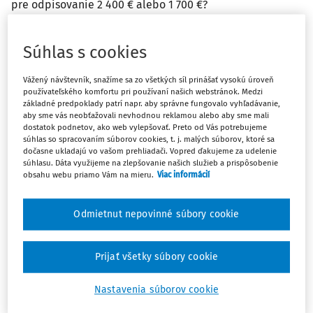
pre odpisovanie 2 400 € alebo 1 700 €?
Odpoveď
Súhlas s cookies
Vážený návštevník, snažíme sa zo všetkých síl prinášať vysokú úroveň
Máte predplatné?
Prihláste sa
používateľského komfortu pri používaní našich webstránok. Medzi
základné predpoklady patrí napr. aby správne fungovalo vyhľadávanie,
aby sme vás neobťažovali nevhodnou reklamou alebo aby sme mali
dostatok podnetov, ako web vylepšovať. Preto od Vás potrebujeme
súhlas so spracovaním súborov cookies, t. j. malých súborov, ktoré sa
dočasne ukladajú vo vašom prehliadači. Vopred ďakujeme za udelenie
súhlasu. Dáta využijeme na zlepšovanie našich služieb a prispôsobenie
Ups, zatiaľ ste si prečítali len
obsahu webu priamo Vám na mieru.
Viac informácií
začiatok...
Odmietnut nepovinné súbory cookie
Celý odborný obsah z tejto oblasti je
dostupný predplatiteľom portálu.
Prijať všetky súbory cookie
Nastavenia súborov cookie
Odomknite si prístup k odbornému obsahu
a získajte prístup na 10 dní zdarma, stačí