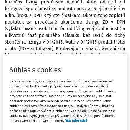
finančný lízing predčasne ukončil. Auto odkúpil od
lízingovej spoločnosti za hodnotu nesplatenej časti istiny
a fin. úroku + DPH k týmto čiastkam. Okrem toho zaplatil
poplatok za predčasné ukončenie lízingu ZD + DPH
(vyfakturované osobitnou fa. od lízingovej spoločnosti) a
alikvotnú časť poistného (čiastka bez DPH) do doby
skončenia lízingu v 01/2015. Auto v 01/2015 predal tretej
osobe (PO – autobazár). Predávajúci nemá oprávnenie na
kúpu a predaj ojazdených vozidiel. Daňová zostatková
cena (bez DPH) k 31. 12. 2014 bola vyššia ako predajná
cena bez DPH.
Súhlas s cookies
Vážený návštevník, snažíme sa zo všetkých síl prinášať vysokú úroveň
používateľského komfortu pri používaní našich webstránok. Medzi
Otázky:
základné predpoklady patrí napr. aby správne fungovalo vyhľadávanie,
aby sme vás neobťažovali nevhodnou reklamou alebo aby sme mali
dostatok podnetov, ako web vylepšovať. Preto od Vás potrebujeme
súhlas so spracovaním súborov cookies, t. j. malých súborov, ktoré sa
dočasne ukladajú vo vašom prehliadači. Vopred ďakujeme za udelenie
1.) Môže si predávajúci uplatniť plný nárok na odpočet
súhlasu. Dáta využijeme na zlepšovanie našich služieb a prispôsobenie
DPH z „kúpnej“ ceny od leasingovej spoločnosti
obsahu webu priamo Vám na mieru.
Viac informácií
fakturovanej v 01/2015 aj keď auto následne predal so