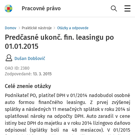
Pracovné právo
Menu
Domov
Praktické nástroje
Otázky a odpovede
Predčasné ukonč. fin. leasingu po
01.01.2015
Dušan Dobšovič
OAO ID
:
2380
Zodpovedané
:
13. 3. 2015
Celé znenie otázky
Podnikateľ PO, platiteľ DPH v 01/2014 nadobudol osobné
auto formou finančného leasingu. Z prvej zvýšenej
splátky a následných 11 mesačných splátok v roku 2014 si
uplatňoval nároky na odpočty DPH. Auto zaradil v cene
istiny bez DPH do majetku a v roku 2014 lízingovo daňovo
odpisoval (splátky boli na 48 mesiacov). V 01/2015