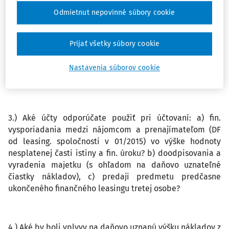
stratou?
Odmietnut nepovinné súbory cookie
2.) Nemôže si uplatniť plnú výšku zostatkovej daňovej
Prijať všetky súbory cookie
ceny do daňových nákladov podľa novely zákona o dani
z príjmov od 01.01.2015, lebo auto predal na menšiu cenu
Nastavenia súborov cookie
ako bola jeho zostatková daňová cena?
3.) Aké účty odporúčate použiť pri účtovaní: a) fin.
vysporiadania medzi nájomcom a prenajímateľom (DF
od leasing. spoločnosti v 01/2015) vo výške hodnoty
nesplatenej časti istiny a fin. úroku? b) doodpisovania a
vyradenia majetku (s ohľadom na daňovo uznateľné
čiastky nákladov), c) predaji predmetu predčasne
ukončeného finančného leasingu tretej osobe?
4.) Aké by boli vplyvy na daňovo uznanú výšku nákladov z