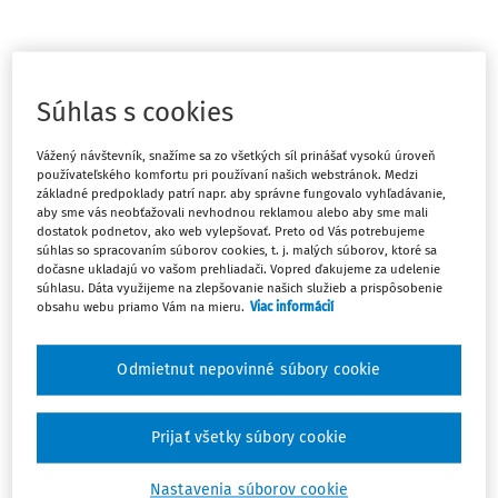
Treba analyticky rozúčtovať účet 546 z dôvodu, že
daňovým výdavkom bude len čiastka 70 eur, t.j. do výšky
Súhlas s cookies
príjmu z postúpenej pohľadávky?
Vážený návštevník, snažíme sa zo všetkých síl prinášať vysokú úroveň
Odpoveď
používateľského komfortu pri používaní našich webstránok. Medzi
základné predpoklady patrí napr. aby správne fungovalo vyhľadávanie,
aby sme vás neobťažovali nevhodnou reklamou alebo aby sme mali
dostatok podnetov, ako web vylepšovať. Preto od Vás potrebujeme
súhlas so spracovaním súborov cookies, t. j. malých súborov, ktoré sa
Máte predplatné?
Prihláste sa
dočasne ukladajú vo vašom prehliadači. Vopred ďakujeme za udelenie
súhlasu. Dáta využijeme na zlepšovanie našich služieb a prispôsobenie
obsahu webu priamo Vám na mieru.
Viac informácií
Odmietnut nepovinné súbory cookie
Ups, zatiaľ ste si prečítali len
začiatok...
Prijať všetky súbory cookie
Nastavenia súborov cookie
Celý odborný obsah z tejto oblasti je