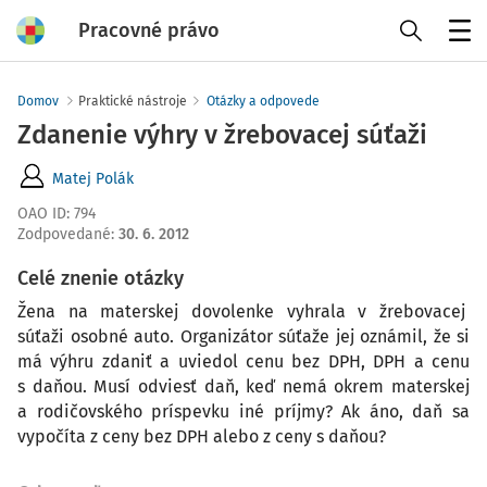
Pracovné právo
Menu
Domov
Praktické nástroje
Otázky a odpovede
Zdanenie výhry v žrebovacej súťaži
Matej Polák
OAO ID
:
794
Zodpovedané
:
30. 6. 2012
Celé znenie otázky
Žena na materskej dovolenke vyhrala v žrebovacej
súťaži osobné auto. Organizátor súťaže jej oznámil, že si
má výhru zdaniť a uviedol cenu bez DPH, DPH a cenu
s daňou. Musí odviesť daň, keď nemá okrem materskej
a rodičovského príspevku iné príjmy? Ak áno, daň sa
vypočíta z ceny bez DPH alebo z ceny s daňou?