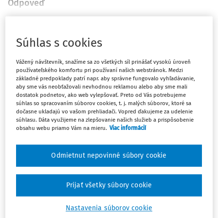
Odpoveď
Máte predplatné?
Prihláste sa
Súhlas s cookies
Vážený návštevník, snažíme sa zo všetkých síl prinášať vysokú úroveň
používateľského komfortu pri používaní našich webstránok. Medzi
základné predpoklady patrí napr. aby správne fungovalo vyhľadávanie,
aby sme vás neobťažovali nevhodnou reklamou alebo aby sme mali
Ups, zatiaľ ste si prečítali len
dostatok podnetov, ako web vylepšovať. Preto od Vás potrebujeme
súhlas so spracovaním súborov cookies, t. j. malých súborov, ktoré sa
začiatok...
dočasne ukladajú vo vašom prehliadači. Vopred ďakujeme za udelenie
súhlasu. Dáta využijeme na zlepšovanie našich služieb a prispôsobenie
obsahu webu priamo Vám na mieru.
Viac informácií
Celý odborný obsah z tejto oblasti je
dostupný predplatiteľom portálu.
Odmietnut nepovinné súbory cookie
Odomknite si prístup k odbornému obsahu
Prijať všetky súbory cookie
a získajte prístup na 10 dní zdarma, stačí
sa len zaregistrovať.
Nastavenia súborov cookie