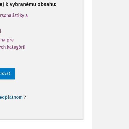
p aj k vybranému obsahu:
rsonalistiky a
í
óna pre
ch kategórií
trovať
redplatnom
?