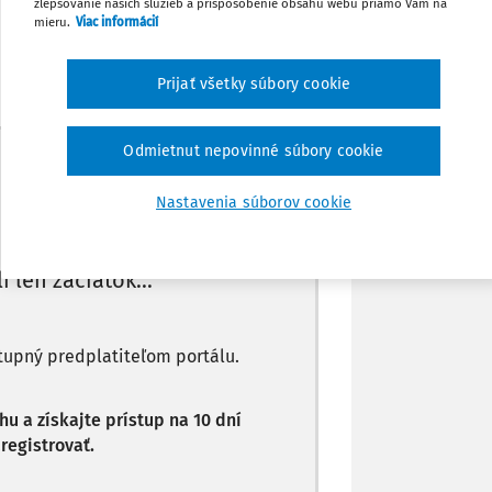
zlepšovanie našich služieb a prispôsobenie obsahu webu priamo Vám na
Poznámka
mieru.
Viac informácií
Prijať všetky súbory cookie
Odmietnut nepovinné súbory cookie
Máte predplatné?
Prihláste sa
Nastavenia súborov cookie
li len začiatok...
stupný predplatiteľom portálu.
 a získajte prístup na 10 dní
registrovať.