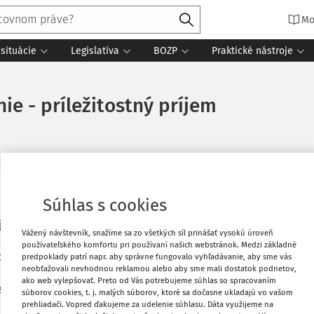
Mo
situácie
Legislatíva
BOZP
Praktické nástroje
e - príležitostný príjem
Vytlačiť
Súhlas s cookies
jem - na základe zmluvy o dielo vytvoril
Vážený návštevník, snažíme sa zo všetkých síl prinášať vysokú úroveň
la vyplatená odmena 2000 eur. Ak si od
Obľúbené
používateľského komfortu pri používaní našich webstránok. Medzi základné
dený od dane podľa §9 ods. 1, písm. g)
predpoklady patrí napr. aby správne fungovalo vyhľadávanie, aby sme vás
neobťažovali nevhodnou reklamou alebo aby sme mali dostatok podnetov,
p., zostane mu zdaniteľný príjem vo výške
ako web vylepšovať. Preto od Vás potrebujeme súhlas so spracovaním
Zdieľať
asti základu dane na daňovníka, a tým
súborov cookies, t. j. malých súborov, ktoré sa dočasne ukladajú vo vašom
 priznanie. Môže študent postupovať
prehliadači. Vopred ďakujeme za udelenie súhlasu. Dáta využijeme na