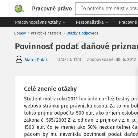
Pracovné právo
Pracovnoprávne vzťahy
Personalistika
Pracovné 
Domov
Praktické nástroje
Otázky a odpovede
Povinnosť podať daňové priznani
OAO ID
:
1173
Zodpovedané
:
30. 6. 2012
Matej Polák
Celé znenie otázky
Študent mal v roku 2011 len jeden príležitostný prí
webovú stránku pre právnickú osobu. Za to mu bo
tohto príjmu odpočíta 500 eur, ako príjem oslobo
zákona č. 595/2003 Z. z. od dani z príjmov v z. n. 
1500 eur, čo je menej ako 50% nezdaniteľnej č
pádom by mu nevznikla povinnosť podať daňové