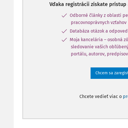
Vďaka registrácii získate prístu
Odborné články z oblasti pe
pracovnoprávnych vzťahov
Databáza otázok a odpoved
Moja kancelária – osobná z
sledovanie vašich obľúbený
portálu, autorov, predpisov
Chcem sa zaregis
Chcete vedieť viac o
p