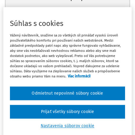
Súhlas s cookies
Ups, zatiaľ ste si prečítali len
Vážený návštevník, snažíme sa zo všetkých síl prinášať vysokú úroveň
začiatok...
používateľského komfortu pri používaní našich webstránok. Medzi
základné predpoklady patrí napr. aby správne fungovalo vyhľadávanie,
aby sme vás neobťažovali nevhodnou reklamou alebo aby sme mali
dostatok podnetov, ako web vylepšovať. Preto od Vás potrebujeme
Celý odborný obsah z tejto oblasti je
súhlas so spracovaním súborov cookies, t. j. malých súborov, ktoré sa
dočasne ukladajú vo vašom prehliadači. Vopred ďakujeme za udelenie
dostupný predplatiteľom portálu.
súhlasu. Dáta využijeme na zlepšovanie našich služieb a prispôsobenie
obsahu webu priamo Vám na mieru.
Viac informácií
Odomknite si prístup k odbornému obsahu
a získajte prístup na 10 dní zdarma, stačí
Odmietnut nepovinné súbory cookie
sa len zaregistrovať.
Prijať všetky súbory cookie
Vďaka registrácii získate prístup aj k
vybranému obsahu:
Nastavenia súborov cookie