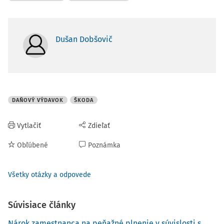
Dušan Dobšovič
DAŇOVÝ VÝDAVOK
ŠKODA
Vytlačiť
Zdieľať
Obľúbené
Poznámka
Všetky otázky a odpovede
Súvisiace články
Nárok zamestnanca na peňažné plnenie v súvislosti s