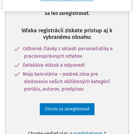
a získajte prístup na 10 dní zdarma, stačí
sa len zaregistrovať.
Vďaka registrácii získate prístup aj k
vybranému obsahu:
Odborné články z oblasti personalistiky a
pracovnoprávnych vzťahov
Databáza otázok a odpovedí
Moja kancelária – osobná zóna pre
sledovanie vašich obľúbených kategórií
portálu, autorov, predpisov
Chcem sa zaregistrovať
Chcete vedieť viac o
predplatnom
?