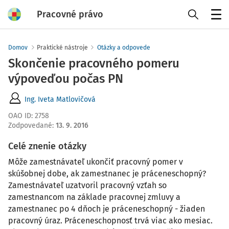
Pracovné právo
Menu
Domov
Praktické nástroje
Otázky a odpovede
Skončenie pracovného pomeru
výpoveďou počas PN
Ing. Iveta Matlovičová
OAO ID
:
2758
Zodpovedané
:
13. 9. 2016
Celé znenie otázky
Môže zamestnávateľ ukončiť pracovný pomer v
skúšobnej dobe, ak zamestnanec je práceneschopný?
Zamestnávateľ uzatvoril pracovný vzťah so
zamestnancom na základe pracovnej zmluvy a
zamestnanec po 4 dňoch je práceneschopný - žiaden
pracovný úraz. Práceneschopnosť trvá viac ako mesiac.