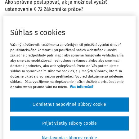
Ako správne postupovať, ak je možnosť využiť
ustanovenie § 72 Zákonníka práce?
Odpoveď
Súhlas s cookies
Vážený návštevník, snažíme sa zo všetkých síl prinášať vysokú úroveň
Máte predplatné?
Prihláste sa
používateľského komfortu pri používaní našich webstránok. Medzi
základné predpoklady patrí napr. aby správne fungovalo vyhľadávanie,
aby sme vás neobťažovali nevhodnou reklamou alebo aby sme mali
dostatok podnetov, ako web vylepšovať. Preto od Vás potrebujeme
súhlas so spracovaním súborov cookies, t. j. malých súborov, ktoré sa
dočasne ukladajú vo vašom prehliadači. Vopred ďakujeme za udelenie
súhlasu. Dáta využijeme na zlepšovanie našich služieb a prispôsobenie
Ups, zatiaľ ste si prečítali len
obsahu webu priamo Vám na mieru.
Viac informácií
začiatok...
Odmietnut nepovinné súbory cookie
Celý odborný obsah z tejto oblasti je
dostupný predplatiteľom portálu.
Prijať všetky súbory cookie
Nastavenia súborov cookie
Odomknite si prístup k odbornému obsahu