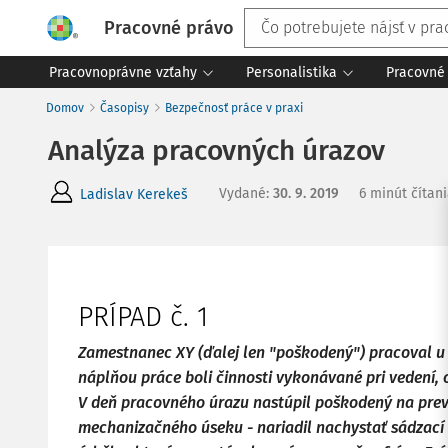
Pracovné právo
Pracovnoprávne vzťahy
Personalistika
Pracovné 
Domov
Časopisy
Bezpečnosť práce v praxi
Analýza pracovných úrazov
Vydané
:
30. 9. 2019
6 minút čítan
Ladislav Kerekeš
PRÍPAD č. 1
Zamestnanec XY (ďalej len "poškodený") pracoval u
náplňou práce boli činnosti vykonávané pri vedení, o
V deň pracovného úrazu nastúpil poškodený na prev
mechanizačného úseku - nariadil nachystať sádzací 