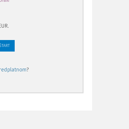
praxi
EUR.
 ŠTART
redplatnom
?