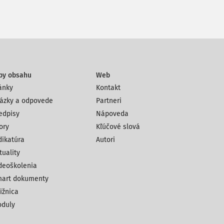
py obsahu
Web
ánky
Kontakt
ázky a odpovede
Partneri
edpisy
Nápoveda
ory
Kľúčové slová
dikatúra
Autori
tuality
deoškolenia
art dokumenty
ižnica
duly