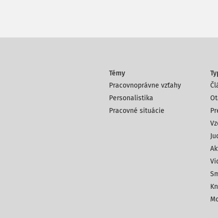
Témy
Ty
Pracovnoprávne vzťahy
Čl
Personalistika
Ot
Pracovné situácie
Pr
Vz
Ju
Ak
Vi
Sm
Kn
Mo