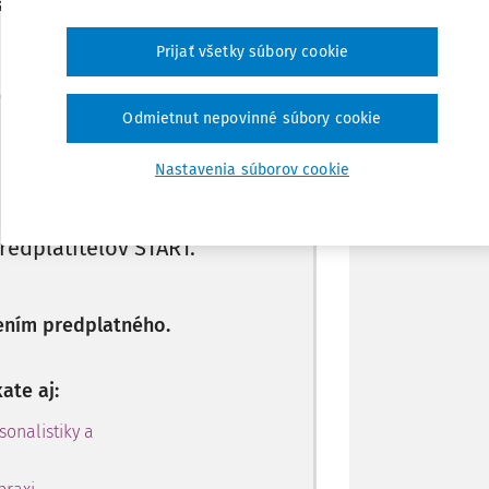
zu, ktorá bola počas údržby
Poznámka
Prijať všetky súbory cookie
Odmietnut nepovinné súbory cookie
Máte predplatné?
Prihláste sa
Nastavenia súborov cookie
redplatiteľov ŠTART.
ením predplatného.
ate aj:
sonalistiky a