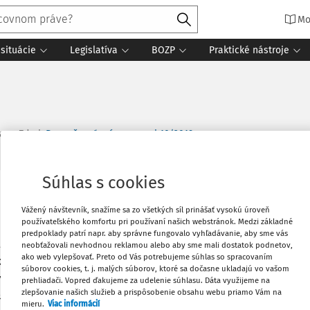
Mo
situácie
Legislatíva
BOZP
Praktické nástroje
ia
Zdroj
:
Bezpečnosť práce v praxi 10/2019
Súhlas s cookies
Vytlačiť
Vážený návštevník, snažíme sa zo všetkých síl prinášať vysokú úroveň
používateľského komfortu pri používaní našich webstránok. Medzi základné
predpoklady patrí napr. aby správne fungovalo vyhľadávanie, aby sme vás
Obľúbené
 zamestnávateľa ako traktorista, ktorého
neobťažovali nevhodnou reklamou alebo aby sme mali dostatok podnetov,
ako web vylepšovať. Preto od Vás potrebujeme súhlas so spracovaním
bsluhe, starostlivosti a údržbe traktora.
súborov cookies, t. j. malých súborov, ktoré sa dočasne ukladajú vo vašom
ádzku, kde mu nadriadený - vedúci
Zdieľať
prehliadači. Vopred ďakujeme za udelenie súhlasu. Dáta využijeme na
zlepšovanie našich služieb a prispôsobenie obsahu webu priamo Vám na
stroj na zemiaky po predsezónnej
mieru.
Viac informácií