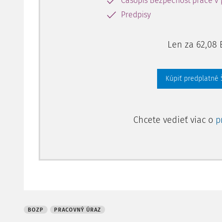
Časopis Bezpečnosť práce v 
Predpisy
Len za 62,08 
Kúpiť predplatné
Chcete vedieť viac o
p
BOZP
PRACOVNÝ ÚRAZ