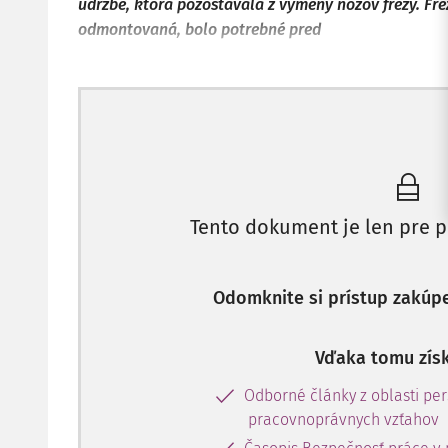
údržbe, ktorá pozostávala z výmeny nožov frézy. Fré
odmontovaná, bolo potrebné pred
Tento dokument je len pre p
Odomknite si prístup zakúp
Vďaka tomu získ
Odborné články z oblasti per
pracovnoprávnych vzťahov