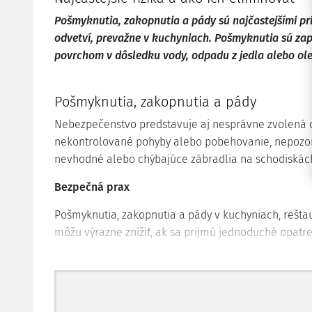
Pošmyknutia, zakopnutia a pády sú najčastejšími p
odvetví, prevažne v kuchyniach. Pošmyknutia sú za
povrchom v dôsledku vody, odpadu z jedla alebo ole
Pošmyknutia, zakopnutia a pády
Nebezpečenstvo predstavuje aj nesprávne zvolená ob
nekontrolované pohyby alebo pobehovanie, nepozor
nevhodné alebo chýbajúce zábradlia na schodiskác
Bezpečná prax
Pošmyknutia, zakopnutia a pády v kuchyniach, rešta
môžu výrazne znížiť, ak sa prijmú jednoduché opatre
správna údržba na pracovisku a v priestoroch kad
priestorov tak, aby boli voľné a bez zbytočných p
používanie vhodnej obuvi,