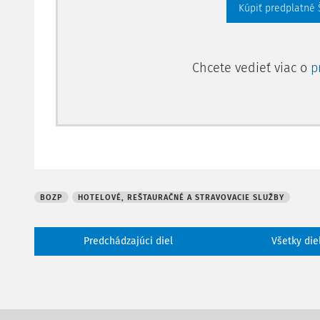
Kúpiť predplatné
šatne, sociálne za
Chcete vedieť viac o
p
BOZP
HOTELOVÉ, REŠTAURAČNÉ A STRAVOVACIE SLUŽBY
Predchádzajúci diel
Všetky die