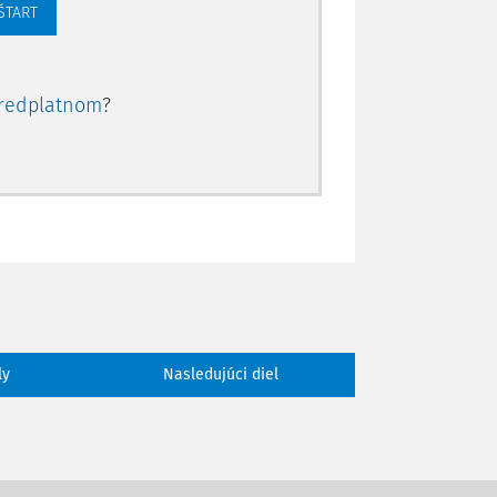
 ŠTART
redplatnom
?
ly
Nasledujúci diel