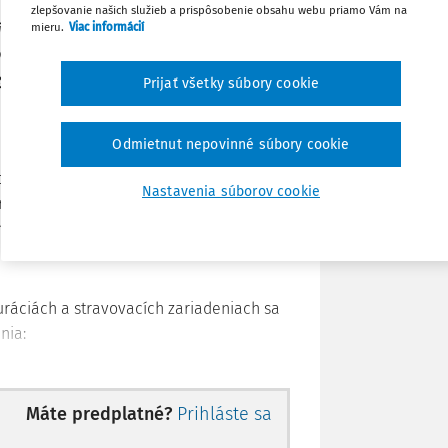
zlepšovanie našich služieb a prispôsobenie obsahu webu priamo Vám na
mieru.
Viac informácií
ríčinami úrazov v pohostinskom
Poznámka
príčinené prevažne šmykľavým
ja.
Prijať všetky súbory cookie
Odmietnut nepovinné súbory cookie
uv. Riziko môžu zvýšiť tiež rýchle a
Nastavenia súborov cookie
nosť a nesprávne prenášanie bremien,
h.
uráciách a stravovacích zariadeniach sa
nia:
iaľ sa chodí a udržiavanie týchto
rekážok,
Máte predplatné?
Prihláste sa