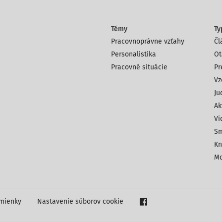
Témy
Ty
Pracovnoprávne vzťahy
Čl
Personalistika
Ot
Pracovné situácie
Pr
Vz
Ju
Ak
Vi
Sm
Kn
Mo
mienky
Nastavenie súborov cookie