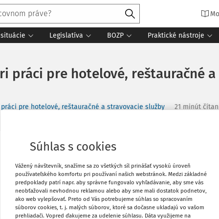
Mo
situácie
Legislatíva
BOZP
Praktické nástroje
 práci pre hotelové, reštauračné a s
práci pre hotelové, reštauračné a stravovacie služby
21 minút čítan
Súhlas s cookies
Vytlačiť
Vážený návštevník, snažíme sa zo všetkých síl prinášať vysokú úroveň
používateľského komfortu pri používaní našich webstránok. Medzi základné
Obľúbené
predpoklady patrí napr. aby správne fungovalo vyhľadávanie, aby sme vás
neobťažovali nevhodnou reklamou alebo aby sme mali dostatok podnetov,
ako web vylepšovať. Preto od Vás potrebujeme súhlas so spracovaním
súborov cookies, t. j. malých súborov, ktoré sa dočasne ukladajú vo vašom
Zdieľať
prehliadači. Vopred ďakujeme za udelenie súhlasu. Dáta využijeme na