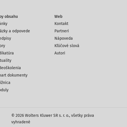
py obsahu
Web
ánky
Kontakt
ázky a odpovede
Partneri
edpisy
Nápoveda
ory
Kľúčové slová
dikatúra
Autori
tuality
deoškolenia
art dokumenty
ižnica
duly
© 2026 Wolters Kluwer SR s. r. o., všetky práva
vyhradené