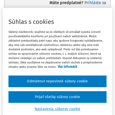
Máte predplatné?
Prihláste sa
Súhlas s cookies
Ups, zatiaľ ste si prečítali len
Vážený návštevník, snažíme sa zo všetkých síl prinášať vysokú úroveň
používateľského komfortu pri používaní našich webstránok. Medzi
začiatok...
základné predpoklady patrí napr. aby správne fungovalo vyhľadávanie,
aby sme vás neobťažovali nevhodnou reklamou alebo aby sme mali
dostatok podnetov, ako web vylepšovať. Preto od Vás potrebujeme
súhlas so spracovaním súborov cookies, t. j. malých súborov, ktoré sa
Celý odborný obsah z tejto oblasti je
dočasne ukladajú vo vašom prehliadači. Vopred ďakujeme za udelenie
dostupný predplatiteľom portálu.
súhlasu. Dáta využijeme na zlepšovanie našich služieb a prispôsobenie
obsahu webu priamo Vám na mieru.
Viac informácií
Odomknite si prístup k odbornému obsahu
Odmietnut nepovinné súbory cookie
a získajte prístup na 10 dní zdarma, stačí
sa len zaregistrovať.
Prijať všetky súbory cookie
Vďaka registrácii získate prístup aj k
vybranému obsahu:
Nastavenia súborov cookie