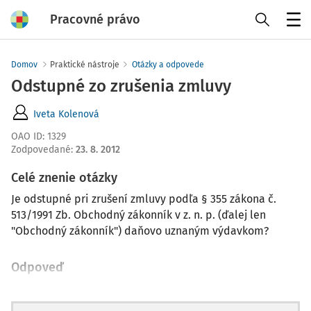
Pracovné právo
Menu
Domov
Praktické nástroje
Otázky a odpovede
Odstupné zo zrušenia zmluvy
Iveta Kolenová
OAO ID
:
1329
Zodpovedané
:
23. 8. 2012
Celé znenie otázky
Je odstupné pri zrušení zmluvy podľa § 355 zákona č.
513/1991 Zb. Obchodný zákonník v z. n. p. (ďalej len
"Obchodný zákonník") daňovo uznaným výdavkom?
Odpoveď