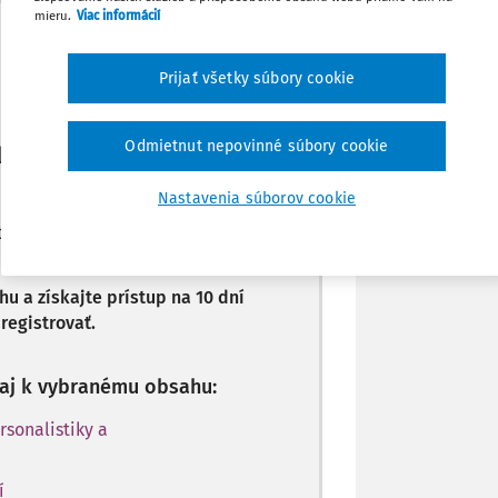
mieru.
Viac informácií
Poznámka
Máte predplatné?
Prihláste sa
Prijať všetky súbory cookie
Odmietnut nepovinné súbory cookie
li len začiatok...
Nastavenia súborov cookie
stupný predplatiteľom portálu.
 a získajte prístup na 10 dní
registrovať.
p aj k vybranému obsahu:
rsonalistiky a
í