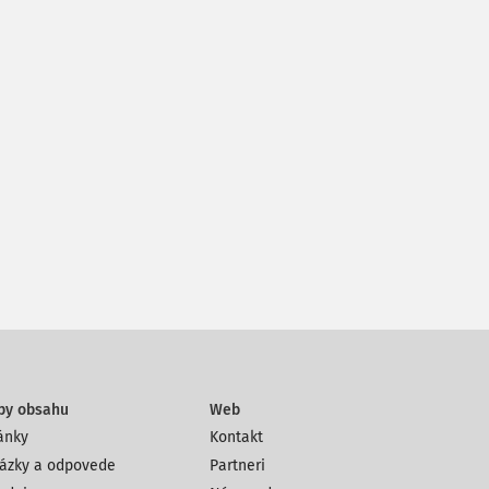
py obsahu
Web
ánky
Kontakt
ázky a odpovede
Partneri