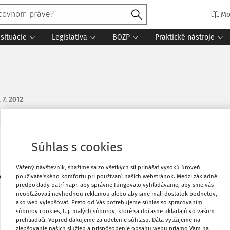
Mo
situácie
Legislatíva
BOZP
Praktické nástroje
. 7. 2012
Súhlas s cookies
Vytlačiť
č. 513/1991 Obchodný zákonník v z. n. p.
Vážený návštevník, snažíme sa zo všetkých síl prinášať vysokú úroveň
aňovo uznaným výnosom?
používateľského komfortu pri používaní našich webstránok. Medzi základné
Obľúbené
predpoklady patrí napr. aby správne fungovalo vyhľadávanie, aby sme vás
neobťažovali nevhodnou reklamou alebo aby sme mali dostatok podnetov,
ako web vylepšovať. Preto od Vás potrebujeme súhlas so spracovaním
Zdieľať
súborov cookies, t. j. malých súborov, ktoré sa dočasne ukladajú vo vašom
prehliadači. Vopred ďakujeme za udelenie súhlasu. Dáta využijeme na
zlepšovanie našich služieb a prispôsobenie obsahu webu priamo Vám na