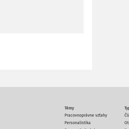
Témy
Ty
Pracovnoprávne vzťahy
Čl
Personalistika
Ot