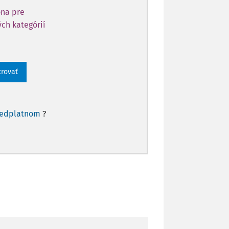
óna pre
ch kategórií
trovať
redplatnom
?