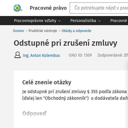
Pracovné právo
Pracovnoprávne vzťahy
Personalistika
Pracovné 
Domov
Praktické nástroje
Otázky a odpovede
Odstupné pri zrušení zmluvy
OAO ID
:
1309
Zodpovedané
:
27
Ing. Anton Kolembus
Celé znenie otázky
Je odstupné pri zrušení zmluvy § 355 podľa zákona 
(ďalej len "Obchodný zákonník") u dodávateľa d
Odpoveď