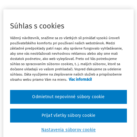
Máte predplatné?
Prihláste sa
Súhlas s cookies
Vážený návštevník, snažíme sa zo všetkých síl prinášať vysokú úroveň
používateľského komfortu pri používaní našich webstránok. Medzi
základné predpoklady patrí napr. aby správne fungovalo vyhľadávanie,
Ups, zatiaľ ste si prečítali len
aby sme vás neobťažovali nevhodnou reklamou alebo aby sme mali
začiatok...
dostatok podnetov, ako web vylepšovať. Preto od Vás potrebujeme
súhlas so spracovaním súborov cookies, t. j. malých súborov, ktoré sa
dočasne ukladajú vo vašom prehliadači. Vopred ďakujeme za udelenie
súhlasu. Dáta využijeme na zlepšovanie našich služieb a prispôsobenie
obsahu webu priamo Vám na mieru.
Viac informácií
Celý odborný obsah z tejto oblasti je
dostupný predplatiteľom portálu.
Odmietnut nepovinné súbory cookie
Odomknite si prístup k odbornému obsahu
a získajte prístup na 10 dní zdarma, stačí
Prijať všetky súbory cookie
sa len zaregistrovať.
Nastavenia súborov cookie