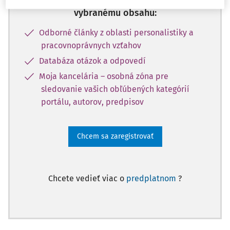
Vďaka registrácii získate prístup aj k
vybranému obsahu:
Odborné články z oblasti personalistiky a
pracovnoprávnych vzťahov
Databáza otázok a odpovedí
Moja kancelária – osobná zóna pre
sledovanie vašich obľúbených kategórií
portálu, autorov, predpisov
Chcem sa zaregistrovať
Chcete vedieť viac o
predplatnom
?