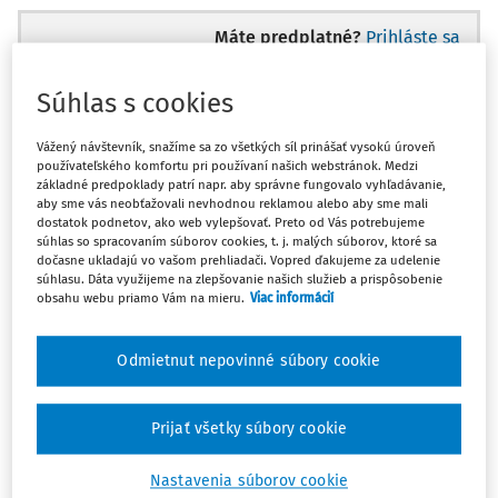
Máte predplatné?
Prihláste sa
Súhlas s cookies
Vážený návštevník, snažíme sa zo všetkých síl prinášať vysokú úroveň
Ups, zatiaľ ste si prečítali len
používateľského komfortu pri používaní našich webstránok. Medzi
základné predpoklady patrí napr. aby správne fungovalo vyhľadávanie,
začiatok...
aby sme vás neobťažovali nevhodnou reklamou alebo aby sme mali
dostatok podnetov, ako web vylepšovať. Preto od Vás potrebujeme
súhlas so spracovaním súborov cookies, t. j. malých súborov, ktoré sa
dočasne ukladajú vo vašom prehliadači. Vopred ďakujeme za udelenie
Celý odborný obsah z tejto oblasti je
súhlasu. Dáta využijeme na zlepšovanie našich služieb a prispôsobenie
dostupný predplatiteľom portálu.
obsahu webu priamo Vám na mieru.
Viac informácií
Odomknite si prístup k odbornému obsahu
Odmietnut nepovinné súbory cookie
a získajte prístup na 10 dní zdarma, stačí
sa len zaregistrovať.
Prijať všetky súbory cookie
Vďaka registrácii získate prístup aj k
Nastavenia súborov cookie