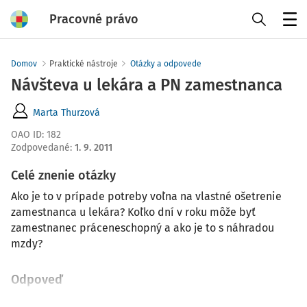
Pracovné právo
Menu
Domov
Praktické nástroje
Otázky a odpovede
Návšteva u lekára a PN zamestnanca
Marta Thurzová
OAO ID
:
182
Zodpovedané
:
1. 9. 2011
Celé znenie otázky
Ako je to v prípade potreby voľna na vlastné ošetrenie
zamestnanca u lekára? Koľko dní v roku môže byť
zamestnanec práceneschopný a ako je to s náhradou
mzdy?
Odpoveď