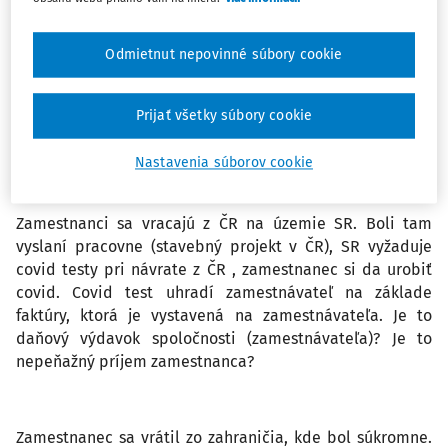
vyslaní pracovne (stavebný projekt v ČR), SR vyžaduje
covid testy pri návrate z ČR, zamestnanec si da urobiť
covid test. Covid test zamestnanec uhradí zo svojho účtu,
Odmietnut nepovinné súbory cookie
faktúra je na jeho meno. Následne mu to preplatí
zamestnávateľ. Je to daňový výdavok spoločnosti
Prijať všetky súbory cookie
(zamestnávateľa)? Je to zdaniteľný nepeňažný príjem
zamestnanca?
Nastavenia súborov cookie
Zamestnanci sa vracajú z ČR na územie SR. Boli tam
vyslaní pracovne (stavebný projekt v ČR), SR vyžaduje
covid testy pri návrate z ČR , zamestnanec si da urobiť
covid. Covid test uhradí zamestnávateľ na základe
faktúry, ktorá je vystavená na zamestnávateľa. Je to
daňový výdavok spoločnosti (zamestnávateľa)? Je to
nepeňažný príjem zamestnanca?
Zamestnanec sa vrátil zo zahraničia, kde bol súkromne.