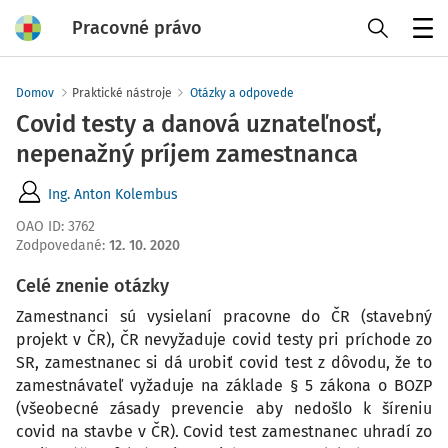
Pracovné právo
Menu
Domov
Praktické nástroje
Otázky a odpovede
Covid testy a danová uznateľnosť,
nepenažný príjem zamestnanca
Ing. Anton Kolembus
OAO ID
:
3762
Zodpovedané
:
12. 10. 2020
Celé znenie otázky
Zamestnanci sú vysielaní pracovne do ČR (stavebný
projekt v ČR), ČR nevyžaduje covid testy pri príchode zo
SR, zamestnanec si dá urobiť covid test z dôvodu, že to
zamestnávateľ vyžaduje na základe § 5 zákona o BOZP
(všeobecné zásady prevencie aby nedošlo k šíreniu
covid na stavbe v ČR). Covid test zamestnanec uhradí zo