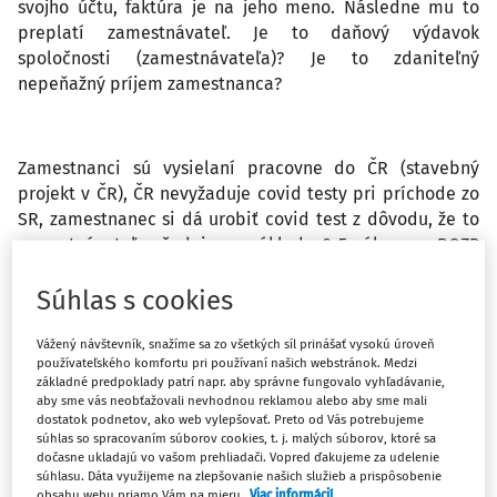
svojho účtu, faktúra je na jeho meno. Následne mu to
preplatí zamestnávateľ. Je to daňový výdavok
spoločnosti (zamestnávateľa)? Je to zdaniteľný
nepeňažný príjem zamestnanca?
Zamestnanci sú vysielaní pracovne do ČR (stavebný
projekt v ČR), ČR nevyžaduje covid testy pri príchode zo
SR, zamestnanec si dá urobiť covid test z dôvodu, že to
zamestnávateľ vyžaduje na základe § 5 zákona o BOZP
(všeobecné zásady prevencie aby nedošlo k šíreniu
covid na stavbe v CR). Covid test uhradi zamestnávateľ
Súhlas s cookies
na základe faktúry, ktorá je vystavená na
zamestnávateľa. Je to daňový výdavok spoločnosti
Vážený návštevník, snažíme sa zo všetkých síl prinášať vysokú úroveň
používateľského komfortu pri používaní našich webstránok. Medzi
(zamestnávateľa)? Je to zdaniteľný nepeňažný príjem
základné predpoklady patrí napr. aby správne fungovalo vyhľadávanie,
zamestnanca?
aby sme vás neobťažovali nevhodnou reklamou alebo aby sme mali
dostatok podnetov, ako web vylepšovať. Preto od Vás potrebujeme
súhlas so spracovaním súborov cookies, t. j. malých súborov, ktoré sa
dočasne ukladajú vo vašom prehliadači. Vopred ďakujeme za udelenie
súhlasu. Dáta využijeme na zlepšovanie našich služieb a prispôsobenie
Zamestnanci sa vracajú z ČR na územie SR. Boli tam
obsahu webu priamo Vám na mieru.
Viac informácií