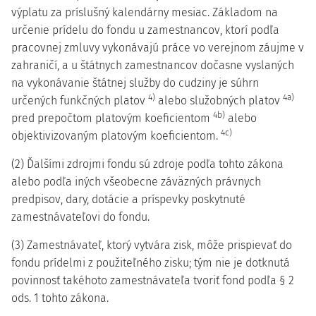
výplatu za príslušný kalendárny mesiac. Základom na
určenie prídelu do fondu u zamestnancov, ktorí podľa
pracovnej zmluvy vykonávajú práce vo verejnom záujme v
zahraničí, a u štátnych zamestnancov dočasne vyslaných
na vykonávanie štátnej služby do cudziny je súhrn
4)
4a)
určených funkčných platov
alebo služobných platov
4b)
pred prepočtom platovým koeficientom
alebo
4c)
objektivizovaným platovým koeficientom.
(2) Ďalšími zdrojmi fondu sú zdroje podľa tohto zákona
alebo podľa iných všeobecne záväzných právnych
predpisov, dary, dotácie a príspevky poskytnuté
zamestnávateľovi do fondu.
(3) Zamestnávateľ, ktorý vytvára zisk, môže prispievať do
fondu prídelmi z použiteľného zisku; tým nie je dotknutá
povinnosť takéhoto zamestnávateľa tvoriť fond podľa § 2
ods. 1 tohto zákona.