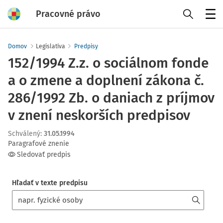
Pracovné právo
Menu
Domov
Legislatíva
Predpisy
152/1994 Z.z. o sociálnom fonde
a o zmene a doplnení zákona č.
286/1992 Zb. o daniach z príjmov
v znení neskorších predpisov
Schválený
:
31.05.1994
Paragrafové znenie
Sledovať predpis
Hľadať v texte predpisu