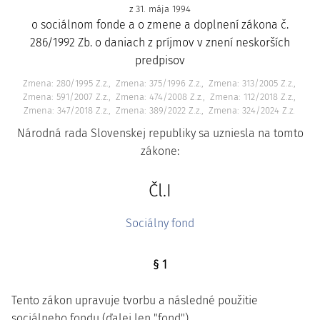
z 31. mája 1994
o sociálnom fonde a o zmene a doplnení zákona č.
286/1992 Zb. o daniach z príjmov v znení neskorších
predpisov
Zmena: 280/1995 Z.z.
Zmena: 375/1996 Z.z.
Zmena: 313/2005 Z.z.
Zmena: 591/2007 Z.z.
Zmena: 474/2008 Z.z.
Zmena: 112/2018 Z.z.
Zmena: 347/2018 Z.z.
Zmena: 389/2022 Z.z.
Zmena: 324/2024 Z.z.
Národná rada Slovenskej republiky sa uzniesla na tomto
zákone:
Čl.I
Sociálny fond
§ 1
Tento zákon upravuje tvorbu a následné použitie
sociálneho fondu (ďalej len "fond").