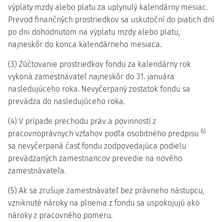
výplaty mzdy alebo platu za uplynulý kalendárny mesiac.
Prevod finančných prostriedkov sa uskutoční do piatich dní
po dni dohodnutom na výplatu mzdy alebo platu,
najneskôr do konca kalendárneho mesiaca.
(3) Zúčtovanie prostriedkov fondu za kalendárny rok
vykoná zamestnávateľ najneskôr do 31. januára
nasledujúceho roka. Nevyčerpaný zostatok fondu sa
prevádza do nasledujúceho roka.
(4) V prípade prechodu práv a povinností z
6)
pracovnoprávnych vzťahov podľa osobitného predpisu
sa nevyčerpaná časť fondu zodpovedajúca podielu
prevádzaných zamestnancov prevedie na nového
zamestnávateľa.
(5) Ak sa zrušuje zamestnávateľ bez právneho nástupcu,
vzniknuté nároky na plnenia z fondu sa uspokojujú ako
nároky z pracovného pomeru.