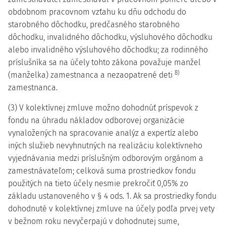
obdobnom pracovnom vzťahu ku dňu odchodu do
starobného dôchodku, predčasného starobného
dôchodku, invalidného dôchodku, výsluhového dôchodku
alebo invalidného výsluhového dôchodku; za rodinného
príslušníka sa na účely tohto zákona považuje manžel
8)
(manželka) zamestnanca a nezaopatrené deti
zamestnanca.
(3) V kolektívnej zmluve možno dohodnúť príspevok z
fondu na úhradu nákladov odborovej organizácie
vynaložených na spracovanie analýz a expertíz alebo
iných služieb nevyhnutných na realizáciu kolektívneho
vyjednávania medzi príslušným odborovým orgánom a
zamestnávateľom; celková suma prostriedkov fondu
použitých na tieto účely nesmie prekročiť 0,05% zo
základu ustanoveného v § 4 ods. 1. Ak sa prostriedky fondu
dohodnuté v kolektívnej zmluve na účely podľa prvej vety
v bežnom roku nevyčerpajú v dohodnutej sume,