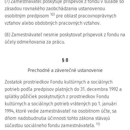
(7) Zamestnávateľ poskytuje príspevok z fondu v súlade so
zásadou rovnakého zaobchádzania ustanovenou
10)
osobitným predpisom
pre oblasť pracovnoprávnych
vzťahov alebo obdobných pracovných vzťahov.
(8) Zamestnávateľ nesmie poskytovať príspevok z fondu na
účely odmeňovania za prácu.
§ 8
Prechodné a záverečné ustanovenie
Zostatok prostriedkov Fondu kultúrnych a sociálnych
potrieb podľa predpisov platných do 31. decembra 1992 a
splátky pôžičiek poskytnutých z prostriedkov Fondu
kultúrnych a sociálnych potrieb vrátených po 1. januári
1994, ktoré vedie zamestnávateľ na osobitnom účte, sa
dňom nadobudnutia účinnosti tohto zákona stávajú
11)
súčasťou sociálneho fondu zamestnávateľa.