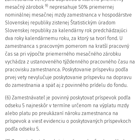
9)
mesačný zárobok
nepresahuje 50% priemernej
nominálnej mesačnej mzdy zamestnanca v hospodárstve
Slovenskej republiky zistenej Štatistickým úradom
Slovenskej republiky za kalendárny rok predchádzajúci
dva roky kalendárnemu roku, za ktorý sa tvorí fond. U
zamestnanca s pracovným pomerom na kratší pracovný
čas sa pri výpočte priemerného mesačného zárobku
vychádza z ustanoveného týždenného pracovného času na
pracovisku zamestnanca. Poskytovanie príspevku podľa
prvej vety nevylučuje poskytovanie príspevku na dopravu
do zamestnania a späť aj z povinného prídelu do fondu.
(6) Zamestnávateľ je povinný poskytovať príspevok podľa
odseku 5 najneskôr v termíne určenom na výplatu mzdy
alebo platu po preukázaní nároku zamestnanca na
príspevok a viesť evidenciu o poskytovaných príspevkoch
podľa odseku 5.