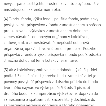
nevyčerpaná časť týchto prostriedkov môže byť použitá v
nasledujúcom kalendárnom roku.
(4) Tvorbu fondu, výšku fondu, použitie fondu, podmienky
poskytovania príspevkov z fondu zamestnancom a spôsob
preukazovania výdavkov zamestnancom dohodne
zamestnávateľ s odborovým orgánom v kolektívnej
zmluve, a ak u zamestnávateľa nepôsobí odborová
organizácia, upraví ich vo vnútornom predpise. Použitie
príspevku z fondu a výšku príspevku z fondu podľa odseku
3 možno dohodnúť len v kolektívnej zmluve.
(5) Ak v kolektívnej zmluve nie je dohodnutý ďalší prídel
podľa § 3 ods. 1 písm. b) prvého bodu, zamestnávateľ je
povinný poskytnúť príspevok z ďalšieho prídelu do fondu
tvoreného najviac vo výške podľa § 3 ods. 1 písm. b)
druhého bodu na kompenzáciu výdavkov na dopravu do
zamestnania a späť zamestnancovi, ktorý dochádza do
zamestnania verejnou dopravou a ktorého priemerný