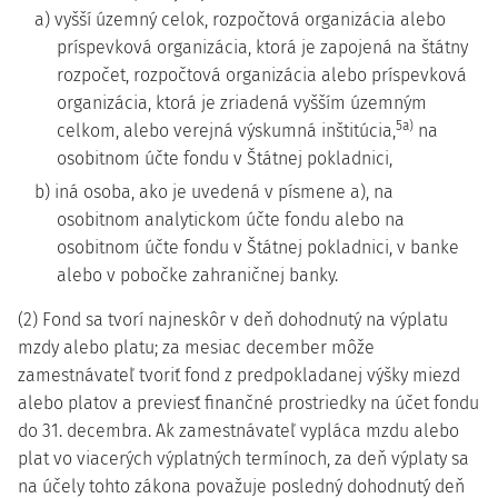
a) vyšší územný celok, rozpočtová organizácia alebo
príspevková organizácia, ktorá je zapojená na štátny
rozpočet, rozpočtová organizácia alebo príspevková
organizácia, ktorá je zriadená vyšším územným
5a)
celkom, alebo verejná výskumná inštitúcia,
na
osobitnom účte fondu v Štátnej pokladnici,
b) iná osoba, ako je uvedená v písmene a), na
osobitnom analytickom účte fondu alebo na
osobitnom účte fondu v Štátnej pokladnici, v banke
alebo v pobočke zahraničnej banky.
(2) Fond sa tvorí najneskôr v deň dohodnutý na výplatu
mzdy alebo platu; za mesiac december môže
zamestnávateľ tvoriť fond z predpokladanej výšky miezd
alebo platov a previesť finančné prostriedky na účet fondu
do 31. decembra. Ak zamestnávateľ vypláca mzdu alebo
plat vo viacerých výplatných termínoch, za deň výplaty sa
na účely tohto zákona považuje posledný dohodnutý deň