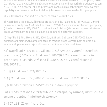
službe a o zmene a doplnení niektorých zákonov v znení neskorších predpisov, zákon
č. 315/2001 Z.z. o Hasičskom a záchrannom zbore v znení neskorších predpisov, zákon
č. 346/2005 Z.z. o štátnej službe profesionálnych vojakov ozbrojených síl Slovenskej
republiky a o zmene a doplnení niektorých zákonov v znení neskorších predpisov.
2) § 230 zákona č. 73/1998 Z.z. v znení zákona č. 241/2001 Z.z.
3) Napríklad § 118 ods. 2 Zákonníka práce, § 84 ods. 1 zákona č. 73/1998 Z.z. v znení
neskorších predpisov, § 78 ods. 1 zákona č. 312/2001 Z.z. v znení neskorších predpisov,
§ 4 ods. 1 zákona č. 553/2003 Z.z. o odmeňovaní niektorých zamestnancov pri výkone
práce vo verejnom záujme a o zmene a doplnení niektorých zákonov.
4) Napríklad § 98 zákona č. 312/2001 Z.z., § 22 ods. 2 zákona č. 553/2003 Z.z. o
odmeňovaní niektorých zamestnancov pri výkone práce vo verejnom záujme a o
zmene a doplnení niektorých zákonov v znení neskorších predpisov.
4a) Napríklad § 109 ods. 2 zákona č. 73/1998 Z.z. v znení neskorších
predpisov, § 101a ods. 4 zákona č. 200/1998 Z.z. v znení neskorších
predpisov, § 138 ods. 2 zákona č. 346/2005 Z.z. v znení zákona č.
253/2007 Z.z.
4b) § 99 zákona č. 312/2001 Z.z.
4c) § 23 zákona č. 553/2003 Z.z. v znení zákona č. 474/2008 Z.z.
5) § 19 ods. 1 zákona č. 595/2003 Z.z. o dani z príjmov.
5a) § 1 ods. 2 zákona č. 243/2017 Z.z. o verejnej výskumnej inštitúcii a o
zmene a doplnení niektorých zákonov.
6) § 27 až 31 Zákonníka práce.