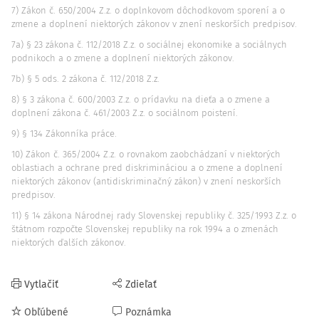
7) Zákon č. 650/2004 Z.z. o doplnkovom dôchodkovom sporení a o
zmene a doplnení niektorých zákonov v znení neskorších predpisov.
7a) § 23 zákona č. 112/2018 Z.z. o sociálnej ekonomike a sociálnych
podnikoch a o zmene a doplnení niektorých zákonov.
7b) § 5 ods. 2 zákona č. 112/2018 Z.z.
8) § 3 zákona č. 600/2003 Z.z. o prídavku na dieťa a o zmene a
doplnení zákona č. 461/2003 Z.z. o sociálnom poistení.
9) § 134 Zákonníka práce.
10) Zákon č. 365/2004 Z.z. o rovnakom zaobchádzaní v niektorých
oblastiach a ochrane pred diskrimináciou a o zmene a doplnení
niektorých zákonov (antidiskriminačný zákon) v znení neskorších
predpisov.
11) § 14 zákona Národnej rady Slovenskej republiky č. 325/1993 Z.z. o
štátnom rozpočte Slovenskej republiky na rok 1994 a o zmenách
niektorých ďalších zákonov.
Vytlačiť
Zdieľať
Obľúbené
Poznámka