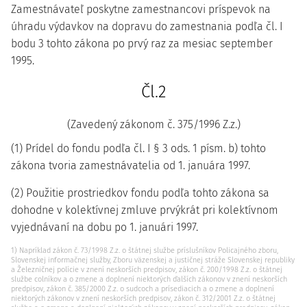
Zamestnávateľ poskytne zamestnancovi príspevok na
úhradu výdavkov na dopravu do zamestnania podľa čl. I
bodu 3 tohto zákona po prvý raz za mesiac september
1995.
Čl.2
(Zavedený zákonom č. 375/1996 Z.z.)
(1) Prídel do fondu podľa čl. I § 3 ods. 1 písm. b) tohto
zákona tvoria zamestnávatelia od 1. januára 1997.
(2) Použitie prostriedkov fondu podľa tohto zákona sa
dohodne v kolektívnej zmluve prvýkrát pri kolektívnom
vyjednávaní na dobu po 1. januári 1997.
1) Napríklad zákon č. 73/1998 Z.z. o štátnej službe príslušníkov Policajného zboru,
Slovenskej informačnej služby, Zboru väzenskej a justičnej stráže Slovenskej republiky
a Železničnej polície v znení neskorších predpisov, zákon č. 200/1998 Z.z. o štátnej
službe colníkov a o zmene a doplnení niektorých ďalších zákonov v znení neskorších
predpisov, zákon č. 385/2000 Z.z. o sudcoch a prísediacich a o zmene a doplnení
niektorých zákonov v znení neskorších predpisov, zákon č. 312/2001 Z.z. o štátnej