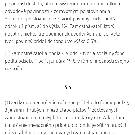
povinnosti k štátu, obci a vyššiemu územnému celku a
odvodové povinnosti k zdravotným poisťovniam a
Sociálnej poisťovni, môže tvoriť povinný prídel podľa
odseku 1 písm. a) do výšky 1%. Zamestnávateľ, ktorý
nesplnil niektorú z podmienok uvedených v prvej vete,
tvorí povinný prídel do fondu vo výške 0,6%.
(3) Zamestnávatelia podľa § 5 ods. 2 tvoria sociálny fond
podľa odseku 1 od 1. januára 1995 v rámci možnosti svojho
rozpočtu.
§ 4
(1) Základom na určenie ročného prídelu do fondu podľa §
3)
3 je súhrn hrubých miezd alebo platov
zúčtovaných
zamestnancom na výplatu za kalendárny rok. Základom
na určenie mesačného prídelu do fondu je súhrn hrubých
miezd alebo platov zúčtovaných zamestnancom na