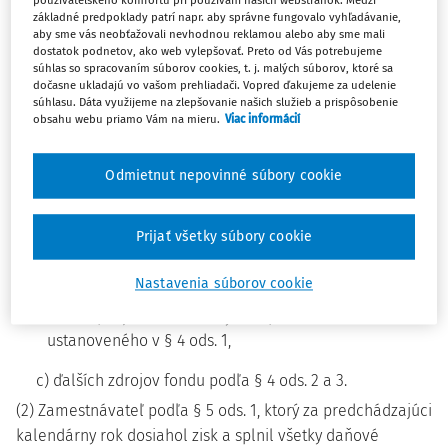
(1) Fond sa tvorí ako úhrn
používateľského komfortu pri používaní našich webstránok. Medzi
základné predpoklady patrí napr. aby správne fungovalo vyhľadávanie,
aby sme vás neobťažovali nevhodnou reklamou alebo aby sme mali
a) povinného prídelu vo výške 0,6% až 1% zo základu
dostatok podnetov, ako web vylepšovať. Preto od Vás potrebujeme
uvedeného v § 4 ods. 1,
súhlas so spracovaním súborov cookies, t. j. malých súborov, ktoré sa
dočasne ukladajú vo vašom prehliadači. Vopred ďakujeme za udelenie
b) ďalšieho prídelu vo výške
súhlasu. Dáta využijeme na zlepšovanie našich služieb a prispôsobenie
obsahu webu priamo Vám na mieru.
Viac informácií
1. dohodnutej v kolektívnej zmluve alebo vo
vnútornom predpise, ak u zamestnávateľa nemôže
2)
pôsobiť odborový orgán podľa osobitného predpisu,
Odmietnut nepovinné súbory cookie
najviac vo výške 0,5% zo základu ustanoveného v § 4
ods. 1, alebo
Prijať všetky súbory cookie
2. sumy potrebnej na poskytnutie príspevkov na
úhradu výdavkov na dopravu do zamestnania a späť
Nastavenia súborov cookie
zamestnancom, ktorí spĺňajú podmienky uvedené v §
7 ods. 5, najviac však vo výške 0,5% zo základu
ustanoveného v § 4 ods. 1,
c) ďalších zdrojov fondu podľa § 4 ods. 2 a 3.
(2) Zamestnávateľ podľa § 5 ods. 1, ktorý za predchádzajúci
kalendárny rok dosiahol zisk a splnil všetky daňové