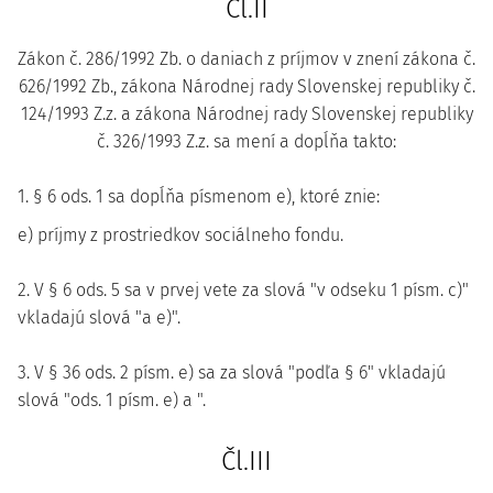
Čl.II
Zákon č. 286/1992 Zb. o daniach z príjmov v znení zákona č.
626/1992 Zb., zákona Národnej rady Slovenskej republiky č.
124/1993 Z.z. a zákona Národnej rady Slovenskej republiky
č. 326/1993 Z.z. sa mení a dopĺňa takto:
1. § 6 ods. 1 sa dopĺňa písmenom e), ktoré znie:
e) príjmy z prostriedkov sociálneho fondu.
2. V § 6 ods. 5 sa v prvej vete za slová "v odseku 1 písm. c)"
vkladajú slová "a e)".
3. V § 36 ods. 2 písm. e) sa za slová "podľa § 6" vkladajú
slová "ods. 1 písm. e) a ".
Čl.III