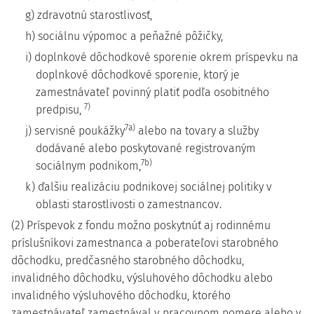
g) zdravotnú starostlivosť,
h) sociálnu výpomoc a peňažné pôžičky,
i) doplnkové dôchodkové sporenie okrem príspevku na
doplnkové dôchodkové sporenie, ktorý je
zamestnávateľ povinný platiť podľa osobitného
7)
predpisu,
7a)
j) servisné poukážky
alebo na tovary a služby
dodávané alebo poskytované registrovaným
7b)
sociálnym podnikom,
k) ďalšiu realizáciu podnikovej sociálnej politiky v
oblasti starostlivosti o zamestnancov.
(2) Príspevok z fondu možno poskytnúť aj rodinnému
príslušníkovi zamestnanca a poberateľovi starobného
dôchodku, predčasného starobného dôchodku,
invalidného dôchodku, výsluhového dôchodku alebo
invalidného výsluhového dôchodku, ktorého
zamestnávateľ zamestnával v pracovnom pomere alebo v